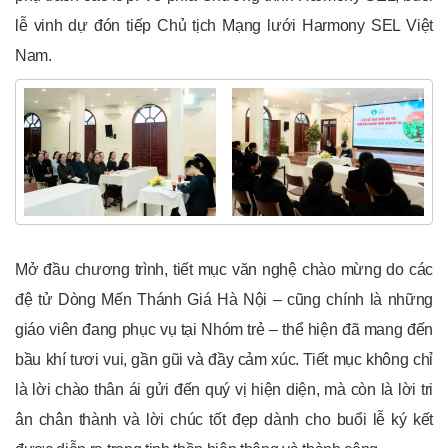
lễ vinh dự đón tiếp Chủ tịch Mạng lưới Harmony SEL Việt
Nam.
Mở đầu chương trình, tiết mục văn nghệ chào mừng do các
đệ tử Dòng Mến Thánh Giá Hà Nội – cũng chính là những
giáo viên đang phục vụ tại Nhóm trẻ – thể hiện đã mang đến
bầu khí tươi vui, gần gũi và đầy cảm xúc. Tiết mục không chỉ
là lời chào thân ái gửi đến quý vị hiện diện, mà còn là lời tri
ân chân thành và lời chúc tốt đẹp dành cho buổi lễ ký kết