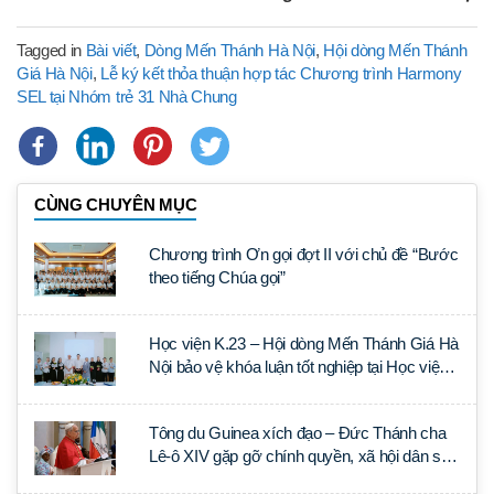
Tagged in
Bài viết
,
Dòng Mến Thánh Hà Nội
,
Hội dòng Mến Thánh
Giá Hà Nội
,
Lễ ký kết thỏa thuận hợp tác Chương trình Harmony
SEL tại Nhóm trẻ 31 Nhà Chung
CÙNG CHUYÊN MỤC
Chương trình Ơn gọi đợt II với chủ đề “Bước
theo tiếng Chúa gọi”
Học viện K.23 – Hội dòng Mến Thánh Giá Hà
Nội bảo vệ khóa luận tốt nghiệp tại Học viện
Thần học Thánh Phêrô Lê Tùy
Tông du Guinea xích đạo – Đức Thánh cha
Lê-ô XIV gặp gỡ chính quyền, xã hội dân sự
và ngoại giao đoàn