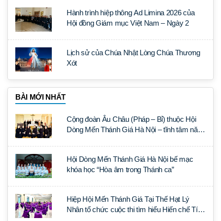
Hành trình hiệp thông Ad Limina 2026 của
Hội đồng Giám mục Việt Nam – Ngày 2
Lịch sử của Chúa Nhật Lòng Chúa Thương
Xót
BÀI MỚI NHẤT
Cộng đoàn Âu Châu (Pháp – Bỉ) thuộc Hội
Dòng Mến Thánh Giá Hà Nội – tĩnh tâm năm
tại Đan viện La Trappe
Hội Dòng Mến Thánh Giá Hà Nội bế mạc
khóa học “Hòa âm trong Thánh ca”
Hiệp Hội Mến Thánh Giá Tại Thế Hạt Lý
Nhân tổ chức cuộc thi tìm hiểu Hiến chế Tín
lý Ánh Sáng Muôn Dân