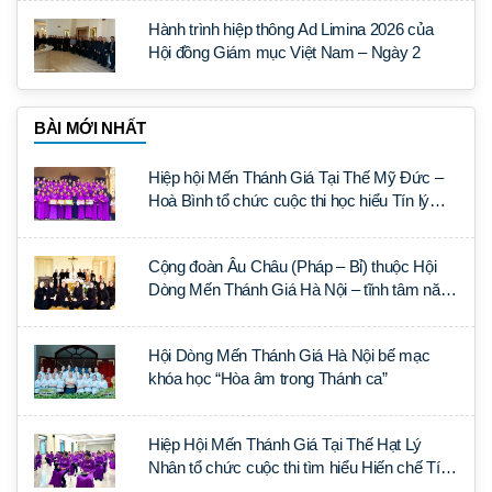
Hành trình hiệp thông Ad Limina 2026 của
Hội đồng Giám mục Việt Nam – Ngày 2
BÀI MỚI NHẤT
Hiệp hội Mến Thánh Giá Tại Thế Mỹ Đức –
Hoà Bình tổ chức cuộc thi học hiểu Tín lý
Lumen Gentium
Cộng đoàn Âu Châu (Pháp – Bỉ) thuộc Hội
Dòng Mến Thánh Giá Hà Nội – tĩnh tâm năm
tại Đan viện La Trappe
Hội Dòng Mến Thánh Giá Hà Nội bế mạc
khóa học “Hòa âm trong Thánh ca”
Hiệp Hội Mến Thánh Giá Tại Thế Hạt Lý
Nhân tổ chức cuộc thi tìm hiểu Hiến chế Tín
lý Ánh Sáng Muôn Dân