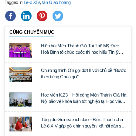
Tagged in
Lê-ô XIV
,
tân Giáo hoàng
CÙNG CHUYÊN MỤC
Hiệp hội Mến Thánh Giá Tại Thế Mỹ Đức –
Hoà Bình tổ chức cuộc thi học hiểu Tín lý
Lumen Gentium
Chương trình Ơn gọi đợt II với chủ đề “Bước
theo tiếng Chúa gọi”
Học viện K.23 – Hội dòng Mến Thánh Giá Hà
Nội bảo vệ khóa luận tốt nghiệp tại Học viện
Thần học Thánh Phêrô Lê Tùy
Tông du Guinea xích đạo – Đức Thánh cha
Lê-ô XIV gặp gỡ chính quyền, xã hội dân sự
và ngoại giao đoàn