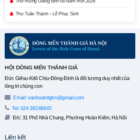
Thư mừng Giáng sinh và Năm mới 2026
Thư Tuần Thánh – Lễ Phục Sinh
HỘI DÒNG MẾN THÁNH GIÁ
Đức Giêsu-Kitô Chịu-Đóng-Đinh là đối tượng duy nhất của
lòng trí chúng con
Email: vanhoamtghn@gmail.com
Tel: 024 38248643
Đ/c: 31 Phố Nhà Chung, Phường Hoàn Kiếm, Hà Nội
Liên kết