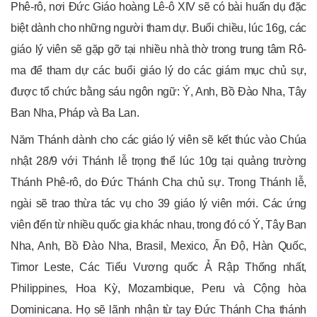
Phê-rô, nơi Đức Giáo hoàng Lê-ô XIV sẽ có bài huấn dụ đặc
biệt dành cho những người tham dự. Buổi chiều, lúc 16g, các
giáo lý viên sẽ gặp gỡ tại nhiều nhà thờ trong trung tâm Rô-
ma để tham dự các buổi giáo lý do các giám mục chủ sự,
được tổ chức bằng sáu ngôn ngữ: Ý, Anh, Bồ Đào Nha, Tây
Ban Nha, Pháp và Ba Lan.
Năm Thánh dành cho các giáo lý viên sẽ kết thúc vào Chúa
nhật 28/9 với Thánh lễ trọng thể lúc 10g tại quảng trường
Thánh Phê-rô, do Đức Thánh Cha chủ sự. Trong Thánh lễ,
ngài sẽ trao thừa tác vụ cho 39 giáo lý viên mới. Các ứng
viên đến từ nhiều quốc gia khác nhau, trong đó có Ý, Tây Ban
Nha, Anh, Bồ Đào Nha, Brasil, Mexico, Ấn Độ, Hàn Quốc,
Timor Leste, Các Tiểu Vương quốc Ả Rập Thống nhất,
Philippines, Hoa Kỳ, Mozambique, Peru và Cộng hòa
Dominicana. Họ sẽ lãnh nhận từ tay Đức Thánh Cha thánh