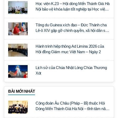
Học viện K.23 – Hội dòng Mến Thánh Giá Hà
Nội bảo vệ khóa luận tốt nghiệp tại Học viện
Thần học Thánh Phêrô Lê Tùy
Tông du Guinea xích đạo – Đức Thánh cha
Lê-ô XIV gặp gỡ chính quyền, xã hội dân sự
và ngoại giao đoàn
Hành trình hiệp thông Ad Limina 2026 của
Hội đồng Giám mục Việt Nam – Ngày 2
Lịch sử của Chúa Nhật Lòng Chúa Thương
Xót
BÀI MỚI NHẤT
Cộng đoàn Âu Châu (Pháp – Bỉ) thuộc Hội
Dòng Mến Thánh Giá Hà Nội – tĩnh tâm năm
tại Đan viện La Trappe