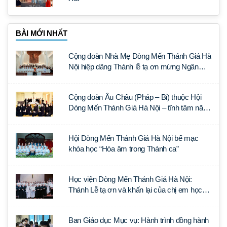
BÀI MỚI NHẤT
Cộng đoàn Nhà Mẹ Dòng Mến Thánh Giá Hà
Nội hiệp dâng Thánh lễ tạ ơn mừng Ngân
khánh Linh mục cha Luca Trần Đức
Cộng đoàn Âu Châu (Pháp – Bỉ) thuộc Hội
Dòng Mến Thánh Giá Hà Nội – tĩnh tâm năm
tại Đan viện La Trappe
Hội Dòng Mến Thánh Giá Hà Nội bế mạc
khóa học “Hòa âm trong Thánh ca”
Học viện Dòng Mến Thánh Giá Hà Nội:
Thánh Lễ tạ ơn và khấn lại của chị em học
tập tại Sài Gòn
Ban Giáo dục Mục vụ: Hành trình đồng hành