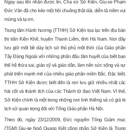
Ngay sau khi nhận được tin, Cha xứ Sở Kiện, Giu-se Phạm
Đức Văn đã cho kéo một hồi chuông thật dài, diễn tả niềm vui
mừng và tạ ơn.
Trung tâm Hành hương (TTHH) Sở Kiện tọa lạc trên địa bàn
thị trấn Kiện Khê, huyện Thanh Liêm, tỉnh Hà Nam. Nơi đây
lưu giữ một bề dày lịch sử thủ phủ một thời của Giáo phận
Tây Đàng Ngoài với những phấn đấu tâm huyết của biết bao
thế hệ thừa sai, giáo sỹ và giáo dân, làm nên sức sống và sự
phát triển mạnh mẽ của nhiều giáo phận miền Bắc. Đặc biệt,
TTHH Sở Kiện được biết đến là nơi lưu giữ nhiều nhất các
hài cốt và thánh tích của các Thánh tử đạo Việt Nam. Vì thế,
Sở Kiện chính là một trong những nơi linh thiêng và có giá trị
lịch sử quan trọng đối với Tổng Giáo phận Hà Nội.
Theo đó, ngày 23/12/2009, Đức nguyên Tổng Giám mục
(TGM) Giu-se Ngô Quang Kiệt công nhận Sở Kiện là Trung