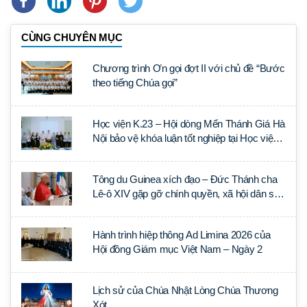
CÙNG CHUYÊN MỤC
Chương trình Ơn gọi đợt II với chủ đề “Bước
theo tiếng Chúa gọi”
Học viện K.23 – Hội dòng Mến Thánh Giá Hà
Nội bảo vệ khóa luận tốt nghiệp tại Học viện
Thần học Thánh Phêrô Lê Tùy
Tông du Guinea xích đạo – Đức Thánh cha
Lê-ô XIV gặp gỡ chính quyền, xã hội dân sự
và ngoại giao đoàn
Hành trình hiệp thông Ad Limina 2026 của
Hội đồng Giám mục Việt Nam – Ngày 2
Lịch sử của Chúa Nhật Lòng Chúa Thương
Xót