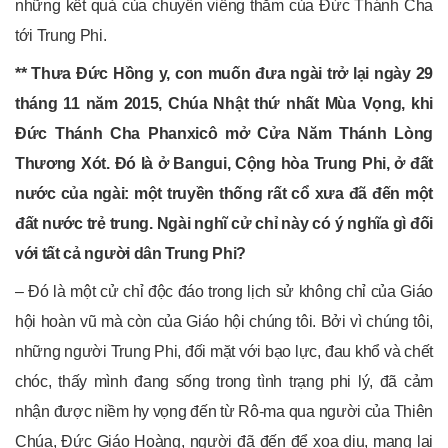
những kết quả của chuyến viếng thăm của Đức Thánh Cha
tới Trung Phi.
** Thưa Đức Hồng y, con muốn đưa ngài trở lại ngày 29
tháng 11 năm 2015, Chúa Nhật thứ nhất Mùa Vọng, khi
Đức Thánh Cha Phanxicô mở Cửa Năm Thánh Lòng
Thương Xót. Đó là ở Bangui, Cộng hòa Trung Phi, ở đất
nước của ngài: một truyền thống rất cổ xưa đã đến một
đất nước trẻ trung. Ngài nghĩ cử chỉ này có ý nghĩa gì đối
với tất cả người dân Trung Phi?
– Đó là một cử chỉ độc đáo trong lịch sử không chỉ của Giáo
hội hoàn vũ mà còn của Giáo hội chúng tôi. Bởi vì chúng tôi,
những người Trung Phi, đối mặt với bạo lực, đau khổ và chết
chóc, thấy mình đang sống trong tình trạng phi lý, đã cảm
nhận được niềm hy vọng đến từ Rô-ma qua người của Thiên
Chúa, Đức Giáo Hoàng, người đã đến để xoa dịu, mang lại