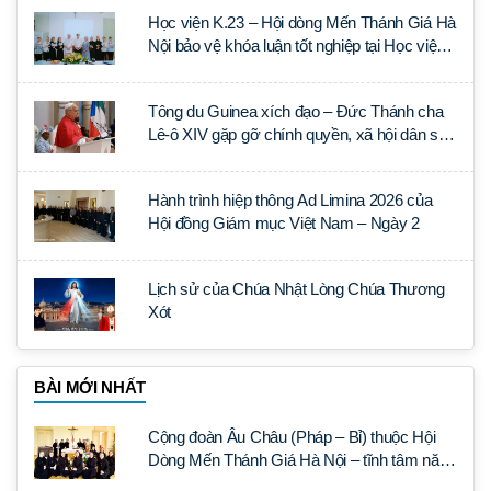
Học viện K.23 – Hội dòng Mến Thánh Giá Hà
Nội bảo vệ khóa luận tốt nghiệp tại Học viện
Thần học Thánh Phêrô Lê Tùy
Tông du Guinea xích đạo – Đức Thánh cha
Lê-ô XIV gặp gỡ chính quyền, xã hội dân sự
và ngoại giao đoàn
Hành trình hiệp thông Ad Limina 2026 của
Hội đồng Giám mục Việt Nam – Ngày 2
Lịch sử của Chúa Nhật Lòng Chúa Thương
Xót
BÀI MỚI NHẤT
Cộng đoàn Âu Châu (Pháp – Bỉ) thuộc Hội
Dòng Mến Thánh Giá Hà Nội – tĩnh tâm năm
tại Đan viện La Trappe