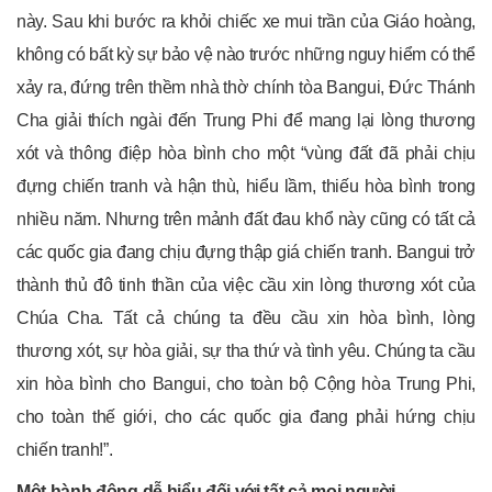
này. Sau khi bước ra khỏi chiếc xe mui trần của Giáo hoàng,
không có bất kỳ sự bảo vệ nào trước những nguy hiểm có thể
xảy ra, đứng trên thềm nhà thờ chính tòa Bangui, Đức Thánh
Cha giải thích ngài đến Trung Phi để mang lại lòng thương
xót và thông điệp hòa bình cho một “vùng đất đã phải chịu
đựng chiến tranh và hận thù, hiểu lầm, thiếu hòa bình trong
nhiều năm. Nhưng trên mảnh đất đau khổ này cũng có tất cả
các quốc gia đang chịu đựng thập giá chiến tranh. Bangui trở
thành thủ đô tinh thần của việc cầu xin lòng thương xót của
Chúa Cha. Tất cả chúng ta đều cầu xin hòa bình, lòng
thương xót, sự hòa giải, sự tha thứ và tình yêu. Chúng ta cầu
xin hòa bình cho Bangui, cho toàn bộ Cộng hòa Trung Phi,
cho toàn thế giới, cho các quốc gia đang phải hứng chịu
chiến tranh!”.
Một hành động dễ hiểu đối với tất cả mọi người