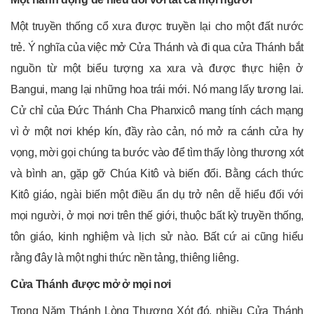
Một truyền thống cổ xưa được truyền lại cho một đất nước
trẻ. Ý nghĩa của việc mở Cửa Thánh và đi qua cửa Thánh bắt
nguồn từ một biểu tượng xa xưa và được thực hiện ở
Bangui, mang lại những hoa trái mới. Nó mang lấy tương lai.
Cử chỉ của Đức Thánh Cha Phanxicô mang tính cách mạng
vì ở một nơi khép kín, đầy rào cản, nó mở ra cánh cửa hy
vọng, mời gọi chúng ta bước vào để tìm thấy lòng thương xót
và bình an, gặp gỡ Chúa Kitô và biến đổi. Bằng cách thức
Kitô giáo, ngài biến một điều ẩn dụ trở nên dễ hiểu đối với
mọi người, ở mọi nơi trên thế giới, thuộc bất kỳ truyền thống,
tôn giáo, kinh nghiệm và lịch sử nào. Bất cứ ai cũng hiểu
rằng đây là một nghi thức nền tảng, thiêng liêng.
Cửa Thánh được mở ở mọi nơi
Trong Năm Thánh Lòng Thương Xót đó, nhiều Cửa Thánh