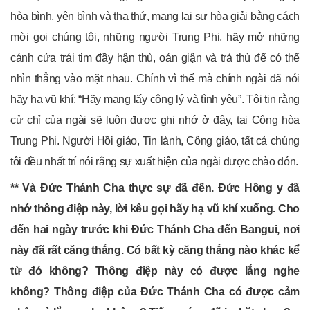
hòa bình, yên bình và tha thứ, mang lại sự hòa giải bằng cách
mời gọi chúng tôi, những người Trung Phi, hãy mở những
cánh cửa trái tim đầy hận thù, oán giận và trả thù để có thể
nhìn thẳng vào mặt nhau. Chính vì thế mà chính ngài đã nói
hãy hạ vũ khí: “Hãy mang lấy công lý và tình yêu”. Tôi tin rằng
cử chỉ của ngài sẽ luôn được ghi nhớ ở đây, tại Cộng hòa
Trung Phi. Người Hồi giáo, Tin lành, Công giáo, tất cả chúng
tôi đều nhất trí nói rằng sự xuất hiện của ngài được chào đón.
** Và Đức Thánh Cha thực sự đã đến. Đức Hồng y đã
nhớ thông điệp này, lời kêu gọi hãy hạ vũ khí xuống. Cho
đến hai ngày trước khi Đức Thánh Cha đến Bangui, nơi
này đã rất căng thẳng. Có bất kỳ căng thẳng nào khác kể
từ đó không? Thông điệp này có được lắng nghe
không? Thông điệp của Đức Thánh Cha có được cảm