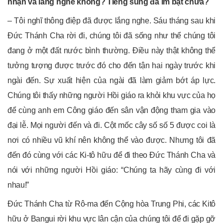
nhận và lắng nghe không? Tiếng súng đã im bặt chưa?
– Tôi nghĩ thông điệp đã được lắng nghe. Sáu tháng sau khi
Đức Thánh Cha rời đi, chúng tôi đã sống như thể chúng tôi
đang ở một đất nước bình thường. Điều này thật không thể
tưởng tượng được trước đó cho đến tận hai ngày trước khi
ngài đến. Sự xuất hiện của ngài đã làm giảm bớt áp lực.
Chúng tôi thấy những người Hồi giáo ra khỏi khu vực của họ
để cùng anh em Công giáo đến sân vận động tham gia vào
đại lễ. Mọi người đến và đi. Cột mốc cây số số 5 được coi là
nơi có nhiều vũ khí nên không thể vào được. Nhưng tôi đã
đến đó cùng với các Ki-tô hữu để đi theo Đức Thánh Cha và
nói với những người Hồi giáo: “Chúng ta hãy cùng đi với
nhau!”
Đức Thánh Cha từ Rô-ma đến Cộng hòa Trung Phi, các Kitô
hữu ở Bangui rời khu vực lân cận của chúng tôi để đi gặp gỡ