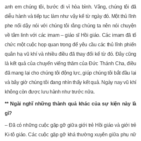
anh em chúng tôi, bước đi vì hòa bình. Vâng, chúng tôi đã
diễu hành và tiếp tục làm như vậy kể từ ngày đó. Một thủ lĩnh
phe nổi dậy nói với chúng tôi rằng chúng ta nên nói chuyện
về tâm linh với các imam – giáo sĩ Hồi giáo. Các imam đã tổ
chức một cuộc họp quan trọng để yêu cầu các thủ lĩnh phiến
quân hạ vũ khí và nhiều điều đã thay đổi kể từ đó. Đây cũng
là kết quả của chuyến viếng thăm của Đức Thánh Cha, điều
đã mang lại cho chúng tôi động lực, giúp chúng tôi bắt đầu lại
và bây giờ chúng tôi đang nhìn thấy kết quả. Ngày nay vũ khí
không còn được lưu hành như trước nữa.
** Ngài nghĩ những thành quả khác của sự kiện này là
gì?
– Đã có những cuộc gặp gỡ giữa giới trẻ Hồi giáo và giới trẻ
Ki-tô giáo. Các cuộc gặp gỡ khá thường xuyên giữa phụ nữ