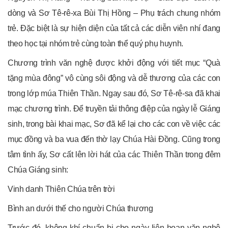
dòng và Sơ Tê-rê-xa Bùi Thị Hồng – Phụ trách chung nhóm
trẻ. Đặc biệt là sự hiện diện của tất cả các diễn viên nhí đang
theo học tại nhóm trẻ cùng toàn thể quý phụ huynh.
Chương trình văn nghệ được khởi động với tiết mục “Quà
tặng mùa đông” vô cùng sôi động và dễ thương của các con
trong lớp múa Thiên Thần. Ngay sau đó, Sơ Tê-rê-sa đã khai
mạc chương trình. Để truyền tải thông điệp của ngày lễ Giáng
sinh, trong bài khai mạc, Sơ đã kể lại cho các con về việc các
mục đồng và ba vua đến thờ lạy Chúa Hài Đồng. Cũng trong
tâm tình ấy, Sơ cất lên lời hát của các Thiên Thần trong đêm
Chúa Giáng sinh:
Vinh danh Thiên Chúa trên trời
Bình an dưới thế cho người Chúa thương
Trước đó, không khí chuẩn bị cho ngày liên hoan văn nghệ