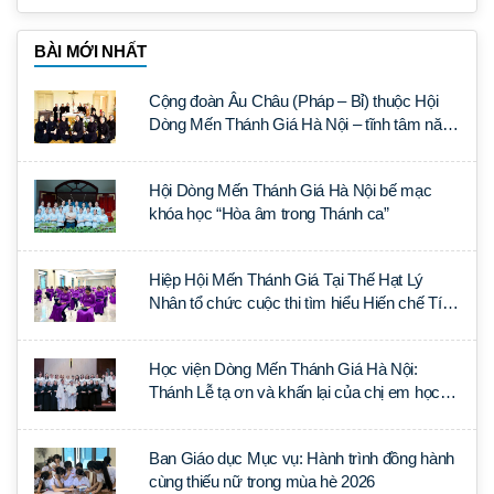
BÀI MỚI NHẤT
Cộng đoàn Âu Châu (Pháp – Bỉ) thuộc Hội
Dòng Mến Thánh Giá Hà Nội – tĩnh tâm năm
tại Đan viện La Trappe
Hội Dòng Mến Thánh Giá Hà Nội bế mạc
khóa học “Hòa âm trong Thánh ca”
Hiệp Hội Mến Thánh Giá Tại Thế Hạt Lý
Nhân tổ chức cuộc thi tìm hiểu Hiến chế Tín
lý Ánh Sáng Muôn Dân
Học viện Dòng Mến Thánh Giá Hà Nội:
Thánh Lễ tạ ơn và khấn lại của chị em học
tập tại Sài Gòn
Ban Giáo dục Mục vụ: Hành trình đồng hành
cùng thiếu nữ trong mùa hè 2026