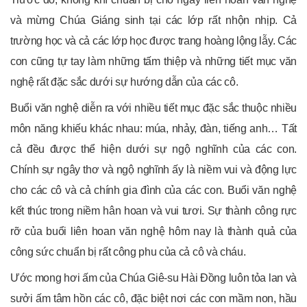
và mừng Chúa Giáng sinh tại các lớp rất nhộn nhịp. Cả
trường học và cả các lớp học được trang hoàng lộng lẫy. Các
con cũng tự tay làm những tấm thiệp và những tiết mục văn
nghệ rất đặc sắc dưới sự hướng dẫn của các cô.
Buổi văn nghệ diễn ra với nhiều tiết mục đặc sắc thuộc nhiều
môn năng khiếu khác nhau: múa, nhảy, đàn, tiếng anh… Tất
cả đều được thể hiện dưới sự ngộ nghĩnh của các con.
Chính sự ngây thơ và ngộ nghĩnh ấy là niềm vui và động lực
cho các cô và cả chính gia đình của các con. Buổi văn nghệ
kết thúc trong niềm hân hoan và vui tươi. Sự thành công rực
rỡ của buổi liên hoan văn nghệ hôm nay là thành quả của
công sức chuẩn bị rất công phu của cả cô và cháu.
Ước mong hơi ấm của Chúa Giê-su Hài Đồng luôn tỏa lan và
sưởi ấm tâm hồn các cô, đặc biệt nơi các con mầm non, hầu