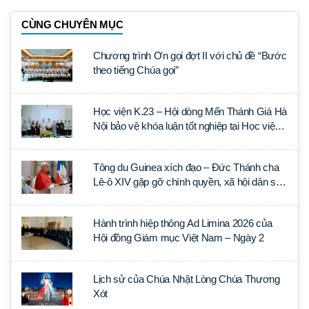
CÙNG CHUYÊN MỤC
Chương trình Ơn gọi đợt II với chủ đề “Bước
theo tiếng Chúa gọi”
Học viện K.23 – Hội dòng Mến Thánh Giá Hà
Nội bảo vệ khóa luận tốt nghiệp tại Học viện
Thần học Thánh Phêrô Lê Tùy
Tông du Guinea xích đạo – Đức Thánh cha
Lê-ô XIV gặp gỡ chính quyền, xã hội dân sự
và ngoại giao đoàn
Hành trình hiệp thông Ad Limina 2026 của
Hội đồng Giám mục Việt Nam – Ngày 2
Lịch sử của Chúa Nhật Lòng Chúa Thương
Xót