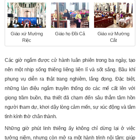
Giáo xứ Mường
Giáo họ Đồi Cả
Giáo xứ Mường
Riệc
Cắt
Các giờ ngắm được cử hành luân phiên trong ba ngày, tạo
nên một nhịp sống thiêng liêng liên lỉ và sốt sắng. Bầu khí
phụng vụ diễn ra thật trang nghiêm, lắng đọng. Đặc biệt,
những làn điệu ngắm truyền thống do các mế cất lên với
giọng trầm buồn, tha thiết đã chạm đến sâu thẳm tâm hồn
người tham dự, khơi dậy lòng cảm mến, sự xúc động và tâm
tình kính thờ chân thành.
Những giờ phút linh thiêng ấy không chỉ dừng lại ở việc
tưởng niệm, nhưng còn mở ra một hành trình nội tâm: giúp