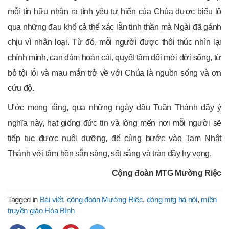
mỗi tín hữu nhận ra tình yêu tự hiến của Chúa được biểu lộ
qua những đau khổ cả thể xác lẫn tinh thần mà Ngài đã gánh
chịu vì nhân loại. Từ đó, mỗi người được thôi thúc nhìn lại
chính mình, can đảm hoán cải, quyết tâm đổi mới đời sống, từ
bỏ tội lỗi và mau mắn trở về với Chúa là nguồn sống và ơn
cứu độ.
Ước mong rằng, qua những ngày đầu Tuần Thánh đầy ý
nghĩa này, hạt giống đức tin và lòng mến nơi mỗi người sẽ
tiếp tục được nuôi dưỡng, để cùng bước vào Tam Nhật
Thánh với tâm hồn sẵn sàng, sốt sắng và tràn đầy hy vọng.
Cộng đoàn MTG Mường Riệc
Tagged in
Bài viết
,
cộng đoàn Mường Riệc
,
dòng mtg hà nội
,
miền
truyền giáo Hòa Bình