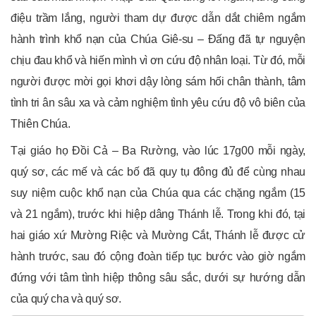
điệu trầm lắng, người tham dự được dẫn dắt chiêm ngắm
hành trình khổ nạn của Chúa Giê-su – Đấng đã tự nguyện
chịu đau khổ và hiến mình vì ơn cứu độ nhân loại. Từ đó, mỗi
người được mời gọi khơi dậy lòng sám hối chân thành, tâm
tình tri ân sâu xa và cảm nghiệm tình yêu cứu độ vô biên của
Thiên Chúa.
Tại giáo họ Đồi Cả – Ba Rường, vào lúc 17g00 mỗi ngày,
quý sơ, các mế và các bố đã quy tụ đông đủ để cùng nhau
suy niệm cuộc khổ nạn của Chúa qua các chặng ngắm (15
và 21 ngắm), trước khi hiệp dâng Thánh lễ. Trong khi đó, tại
hai giáo xứ Mường Riệc và Mường Cắt, Thánh lễ được cử
hành trước, sau đó cộng đoàn tiếp tục bước vào giờ ngắm
đứng với tâm tình hiệp thông sâu sắc, dưới sự hướng dẫn
của quý cha và quý sơ.