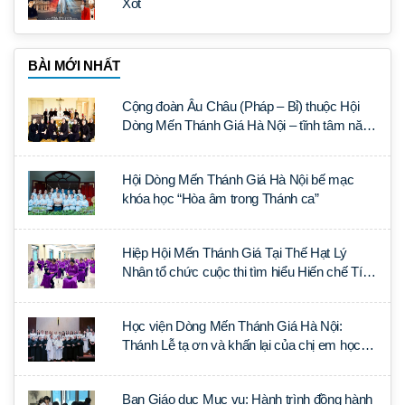
Xót
BÀI MỚI NHẤT
Cộng đoàn Âu Châu (Pháp – Bỉ) thuộc Hội
Dòng Mến Thánh Giá Hà Nội – tĩnh tâm năm
tại Đan viện La Trappe
Hội Dòng Mến Thánh Giá Hà Nội bế mạc
khóa học “Hòa âm trong Thánh ca”
Hiệp Hội Mến Thánh Giá Tại Thế Hạt Lý
Nhân tổ chức cuộc thi tìm hiểu Hiến chế Tín
lý Ánh Sáng Muôn Dân
Học viện Dòng Mến Thánh Giá Hà Nội:
Thánh Lễ tạ ơn và khấn lại của chị em học
tập tại Sài Gòn
Ban Giáo dục Mục vụ: Hành trình đồng hành