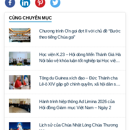
CÙNG CHUYÊN MỤC
Chương trình Ơn gọi đợt II với chủ đề “Bước
theo tiếng Chúa gọi”
Học viện K.23 – Hội dòng Mến Thánh Giá Hà
Nội bảo vệ khóa luận tốt nghiệp tại Học viện
Thần học Thánh Phêrô Lê Tùy
Tông du Guinea xích đạo – Đức Thánh cha
Lê-ô XIV gặp gỡ chính quyền, xã hội dân sự
và ngoại giao đoàn
Hành trình hiệp thông Ad Limina 2026 của
Hội đồng Giám mục Việt Nam – Ngày 2
Lịch sử của Chúa Nhật Lòng Chúa Thương