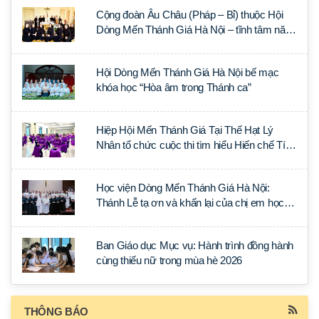
Cộng đoàn Âu Châu (Pháp – Bỉ) thuộc Hội
Dòng Mến Thánh Giá Hà Nội – tĩnh tâm năm
tại Đan viện La Trappe
Hội Dòng Mến Thánh Giá Hà Nội bế mạc
khóa học “Hòa âm trong Thánh ca”
Hiệp Hội Mến Thánh Giá Tại Thế Hạt Lý
Nhân tổ chức cuộc thi tìm hiểu Hiến chế Tín
lý Ánh Sáng Muôn Dân
Học viện Dòng Mến Thánh Giá Hà Nội:
Thánh Lễ tạ ơn và khấn lại của chị em học
tập tại Sài Gòn
Ban Giáo dục Mục vụ: Hành trình đồng hành
cùng thiếu nữ trong mùa hè 2026
THÔNG BÁO