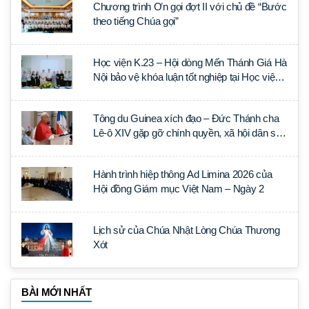
Chương trình Ơn gọi đợt II với chủ đề “Bước
theo tiếng Chúa gọi”
Học viện K.23 – Hội dòng Mến Thánh Giá Hà
Nội bảo vệ khóa luận tốt nghiệp tại Học viện
Thần học Thánh Phêrô Lê Tùy
Tông du Guinea xích đạo – Đức Thánh cha
Lê-ô XIV gặp gỡ chính quyền, xã hội dân sự
và ngoại giao đoàn
Hành trình hiệp thông Ad Limina 2026 của
Hội đồng Giám mục Việt Nam – Ngày 2
Lịch sử của Chúa Nhật Lòng Chúa Thương
Xót
BÀI MỚI NHẤT