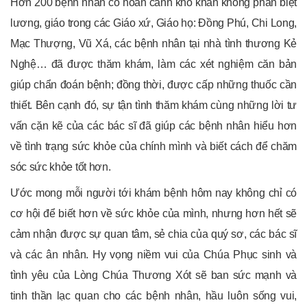
Hơn 200 bệnh nhân có hoàn cảnh khó khăn không phân biệt
lương, giáo trong các Giáo xứ, Giáo họ: Đồng Phú, Chi Long,
Mạc Thượng, Vũ Xá, các bệnh nhân tại nhà tình thương Kẻ
Nghệ… đã được thăm khám, làm các xét nghiệm căn bản
giúp chẩn đoán bệnh; đồng thời, được cấp những thuốc cần
thiết. Bên cạnh đó, sự tận tình thăm khám cùng những lời tư
vấn cặn kẽ của các bác sĩ đã giúp các bệnh nhân hiểu hơn
về tình trạng sức khỏe của chính mình và biết cách để chăm
sóc sức khỏe tốt hơn.
Ước mong mỗi người tới khám bệnh hôm nay không chỉ có
cơ hội để biết hơn về sức khỏe của mình, nhưng hơn hết sẽ
cảm nhận được sự quan tâm, sẻ chia của quý sơ, các bác sĩ
và các ân nhân. Hy vọng niềm vui của Chúa Phục sinh và
tình yêu của Lòng Chúa Thương Xót sẽ ban sức mạnh và
tinh thần lạc quan cho các bệnh nhân, hầu luôn sống vui,