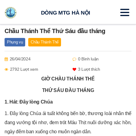
DÒNG MTG HÀ NỘI
Chầu Thánh Thể Thứ Sáu đầu tháng
Phụng vụ
Chầu Thánh Thể
26/04/2024
0 Bình luận
2792 Lượt xem
3
Lượt thích
GIỜ CHẦU THÁNH THỂ
THỨ SÁU ĐẦU THÁNG
1. Hát: Đây lòng Chúa
1. Đây lòng Chúa ái tuất không bến bờ, thương loài nhân thế
đang vướng tội nhơ, đem trót Máu Thịt nuôi dưỡng xác hồn,
ngày đêm ban xuống cho muôn ngàn dân.