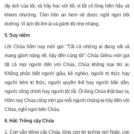
lấy ách của tôi, và hãy học với tôi, vì tôi có lòng hiền hậu và
khiem nhường. Tâm hồn an hem sẽ được nghỉ ngơi bồi
dưỡng. Vì ách tôi êm ái và gánh tôi nhẹ nhàng.
5. Suy niệm
Lời Chúa hôm nay mời gọi: “Tất cả những ai đang vất vả
mang gánh nặng nề, hãy đến cùng tôi”. Chúa Giêsu mời gọi
tất cả mọi người đến với Chúa, Chúa không loại trừ ai.
Không phân biệt người giầu, kẻ nghèo, người tri thức hay
người kém tri thức, người quyền thế hay người bần dân,
người công chính hay người tội lỗi. Ôi lòng Chúa thật bao la,
Hôm nay Chúa cũng mời gọi mỗi người chúng ta hãy đến với
Chúa, nghỉ ngơi bên Chúa.
6. Hát: Trông cậy Chúa
1. Con vẫn trông cậy Chúa, lòng con tin tưởng nơi Ngài, con