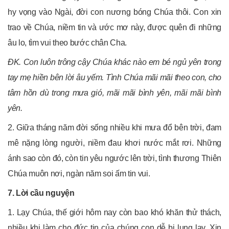
hy vọng vào Ngài, đời con nương bóng Chúa thôi. Con xin
trao về Chúa, niềm tin và ước mơ này, được quên đi những
âu lo, tìm vui theo bước chân Cha.
ĐK. Con luôn trông cậy Chúa khác nào em bé ngủ yên trong
tay mẹ hiền bên lời âu yếm. Tình Chúa mãi mãi theo con, cho
tâm hồn dù trong mưa gió, mãi mãi bình yên, mãi mãi bình
yên.
2. Giữa tháng năm đời sống nhiều khi mưa đổ bên trời, đam
mê nặng lòng người, niềm đau khơi nước mắt rơi. Những
ánh sao còn đó, còn tin yêu ngước lên trời, tình thương Thiên
Chúa muôn nơi, ngàn năm soi ấm tin vui.
7. Lời cầu nguyện
1. Lạy Chúa, thế giới hôm nay còn bao khó khăn thử thách,
nhiều khi làm cho đức tin của chúng con dễ bị lung lạy. Xin