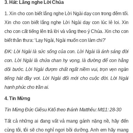
3. Hát: Lắng nghe Lời Chúa
1. Xin cho con biết lắng nghe Lời Ngài dạy con trong đêm tối.
Xin cho con biết lắng nghe Lời Ngài dạy con lúc lẻ loi. Xin
cho con cất tiếng lên trả lời và vâng theo ý Chúa. Xin cho con
biết thân thưa: ‘Lạy Ngài, Ngài muốn con làm chi?’
ÐK: Lời Ngài là sức sống của con. Lời Ngài là ánh sáng đời
con. Lời Ngài là chứa chan hy vọng, là đường để con hằng
dõi bước. Lời Ngài đượm chất ngất niềm vui, trọn vẹn ngàn
tiếng hát đầy vơi. Lời Ngài đổi mới cho cuộc đời. Lời Ngài
hạnh phúc cho trần ai.
4. Tin Mừng
Tin Mừng Đức Giêsu Kitô theo thánh Matthêu: Mt11: 28-30
Tất cả những ai đang vất vả mang gánh nặng nề, hãy đến
cùng tôi, tôi sẽ cho nghỉ ngơi bồi dưỡng. Anh em hãy mang