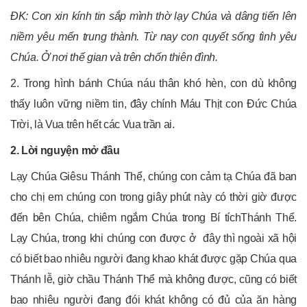
ĐK: Con xin kính tin sắp mình thờ lạy Chúa và dâng tiến lên
niềm yêu mến trung thành. Từ nay con quyết sống tình yêu
Chúa. Ở nơi thế gian và trên chốn thiên đình.
2. Trong hình bánh Chúa náu thân khó hèn, con dù không
thấy luôn vững niềm tin, đây chính Máu Thịt con Đức Chúa
Trời, là Vua trên hết các Vua trần ai.
2. Lời
nguyện mở đầu
Lạy Chúa Giêsu Thánh Thể, chúng con cảm tạ Chúa đã ban
cho chị em chúng con trong giây phút này có thời giờ được
đến bên Chúa, chiêm ngắm Chúa trong Bí tíchThánh Thể.
Lạy Chúa, trong khi chúng con được ở đây thì ngoài xã hội
có biết bao nhiêu người đang khao khát được gặp Chúa qua
Thánh lễ, giờ chầu Thánh Thể mà không được, cũng có biết
bao nhiêu người đang đói khát không có đủ của ăn hàng