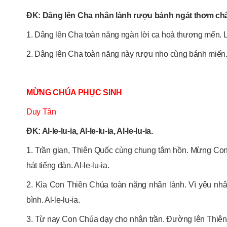
ĐK: Dâng lên Cha nhân lành rượu bánh ngát thơm chân
1. Dâng lên Cha toàn năng ngàn lời ca hoà thương mến. L
2. Dâng lên Cha toàn năng này rượu nho cùng bánh miến.
MỪNG CHÚA PHỤC SINH
Duy Tân
ĐK: Al-le-lu-ia, Al-le-lu-ia, Al-le-lu-ia.
1. Trần gian, Thiên Quốc cùng chung tâm hồn. Mừng Co
hát tiếng đàn. Al-le-lu-ia.
2. Kìa Con Thiên Chúa toàn năng nhân lành. Vì yêu nhâ
bình. Al-le-lu-ia.
3. Từ nay Con Chúa dạy cho nhân trần. Đường lên Thiên 