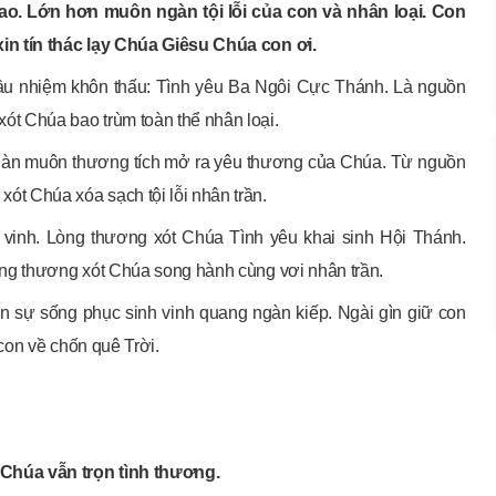
lao. Lớn hơn muôn ngàn tội lỗi của con và nhân loại. Con
in tín thác lạy Chúa Giêsu Chúa con ơi.
Mầu nhiệm khôn thấu: Tình yêu Ba Ngôi Cực Thánh. Là nguồn
t Chúa bao trùm toàn thể nhân loại.
Ngàn muôn thương tích mở ra yêu thương của Chúa. Từ nguồn
t Chúa xóa sạch tội lỗi nhân trần.
vinh. Lòng thương xót Chúa Tình yêu khai sinh Hội Thánh.
òng thương xót Chúa song hành cùng vơi nhân trần.
n sự sống phục sinh vinh quang ngàn kiếp. Ngài gìn giữ con
con về chốn quê Trời.
Chúa vẫn trọn tình thương.