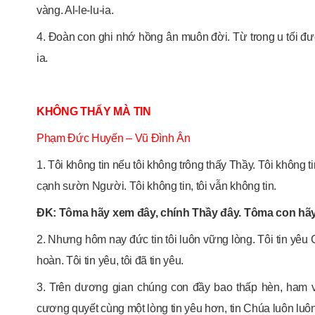
vàng. Al-le-lu-ia.
4. Đoàn con ghi nhớ hồng ân muôn đời. Từ trong u tối được
ia.
KHÔNG THẤY MÀ TIN
Phạm Đức Huyến
–
Vũ Đình Ân
1. Tôi không tin nếu tôi không trông thấy Thầy. Tôi không t
cạnh sườn Người. Tôi không tin, tôi vẫn không tin.
ÐK: Tôma hãy xem đây, chính Thầy đây. Tôma con hãy 
2. Nhưng hôm nay đức tin tôi luôn vững lòng. Tôi tin yêu C
hoàn. Tôi tin yêu, tôi đã tin yêu.
3. Trên dương gian chúng con đầy bao thấp hèn, ham 
cương quyết cùng một lòng tin yêu hơn, tin Chúa luôn luôn