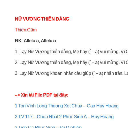
NỮ VƯƠNG THIÊN ĐÀNG
Thiện Cẩm
ĐK: Alleluia, Alleluia.
1. Lạy Nữ Vương thiên đàng, Mẹ hãy (í – a) vui mừng. Vì 
2. Lạy Nữ Vương thiên đàng, Mẹ hãy (í – a) vui mừng. Vì 
3. Lạy Nữ Vương khoan nhân cầu giúp (í – a) nhân trần. 
–> Xin tải File PDF tại đây:
1.Ton Vinh Long Thuong Xot Chua – Cao Huy Hoang
2.TV 117 – Chua Nhat 2 Phuc Sinh A – Huy Hoang
3.Tien Ca Phuc Sinh – Vu Dinh An