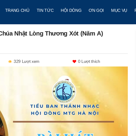
TRANG CHỦ
TIN TỨC
HỘI DÒNG
ƠN GỌI
MỤC VỤ
– Chúa Nhật Lòng Thương Xót (Năm A)
329 Lượt xem
0
Lượt thích