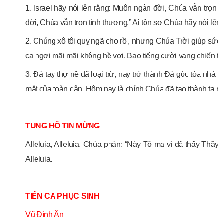
1. Israel hãy nói lên rằng: Muôn ngàn đời, Chúa vẫn trọ
đời, Chúa vẫn trọn tình thương.” Ai tôn sợ Chúa hãy nói l
2. Chúng xô tôi quỵ ngã cho rồi, nhưng Chúa Trời giúp sứ
ca ngợi mãi mãi không hề vơi. Bao tiếng cười vang chiến 
3. Đá tay thợ nề đã loại trừ, nay trở thành Đá góc tòa nhà
mắt của toàn dân. Hôm nay là chính Chúa đã tạo thành ta r
TUNG HÔ TIN MỪNG
Alleluia, Alleluia. Chúa phán: “Này Tô-ma vì đã thấy Th
Alleluia.
TIẾN CA PHỤC SINH
Vũ Đình Ân