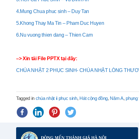
4.Mung Chua phuc sinh – Duy Tan
5.Khong Thay Ma Tin – Pham Duc Huyen
6.Nu vuong thien dang – Thien Cam
–> Xin tải File PPTX tại đây:
CHÚA NHẬT 2 PHỤC SINH- CHÚA NHẬT LÒNG THƯ
Tagged in
chúa nhật ii phục sinh
,
Hát cộng đồng
,
Năm A
,
phụng