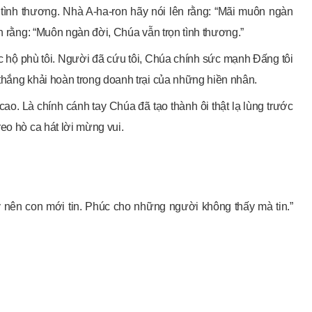
n tình thương. Nhà A-ha-ron hãy nói lên rằng: “Mãi muôn ngàn
ên rằng: “Muôn ngàn đời, Chúa vẫn trọn tình thương.”
c hộ phù tôi. Người đã cứu tôi, Chúa chính sức mạnh Đấng tôi
thắng khải hoàn trong doanh trại của những hiền nhân.
 cao. Là chính cánh tay Chúa đã tạo thành ôi thật lạ lùng trước
eo hò ca hát lời mừng vui.
ầy nên con mới tin. Phúc cho những người không thấy mà tin.”