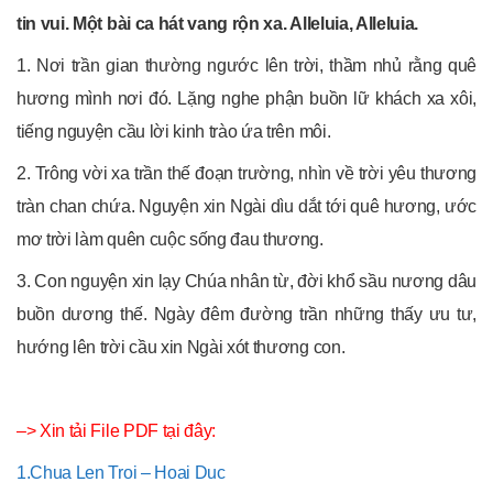
tin vui. Một bài ca hát vang rộn xa. Alleluia, Alleluia.
1. Nơi trần gian thường ngước lên trời, thầm nhủ rằng quê
hương mình nơi đó. Lặng nghe phận buồn lữ khách xa xôi,
tiếng nguyện cầu lời kinh trào ứa trên môi.
2. Trông vời xa trần thế đoạn trường, nhìn về trời yêu thương
tràn chan chứa. Nguyện xin Ngài dìu dắt tới quê hương, ước
mơ trời làm quên cuộc sống đau thương.
3. Con nguyện xin lạy Chúa nhân từ, đời khổ sầu nương dâu
buồn dương thế. Ngày đêm đường trần những thấy ưu tư,
hướng lên trời cầu xin Ngài xót thương con.
–> Xin tải File PDF tại đây:
1.Chua Len Troi – Hoai Duc