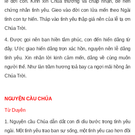
lễ đời con. Kính xin Chúa thương và chấp nhận, để nên
chứng nhân tình yêu. Gieo vào đời con lửa mến theo Ngài
tình con tự hiến. Tháp vào tình yêu thập giá nên của lễ tạ ơn
Chúa Trời.
4. Được gọi nên bạn hiền tâm phúc, con đến hiến dâng từ
đây. Ước giao hiến dâng trọn xác hồn, nguyện nên lễ dâng
tình yêu. Xin nhận lời kinh cảm mến, dâng về cùng muôn
người thế. Như làn trầm hương toả bay ca ngợi mãi hồng ân
Chúa Trời.
NGUYỆN CẦU CHÚA
Từ Duyên
1. Nguyện cầu Chúa dẫn dắt con đi dìu bước trong tình yêu
ngài. Một tình yêu trao ban sự sống, một tình yêu cao hơn đồi