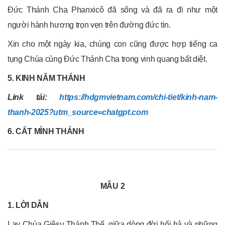
Đức Thánh Cha Phanxicô đã sống và đã ra đi như một
người hành hương trọn vẹn trên đường đức tin.
Xin cho một ngày kia, chúng con cũng được hợp tiếng ca
tụng Chúa cùng Đức Thánh Cha trong vinh quang bất diệt.
5. KINH NĂM THÁNH
Link tải:
https://hdgmvietnam.com/chi-tiet/kinh-nam-
thanh-2025?utm_source=chatgpt.com
6. CẤT MÌNH THÁNH
MẪU 2
1. LỜI DẪN
Lạy Chúa Giêsu Thánh Thể, giữa dòng đời hối hả và những