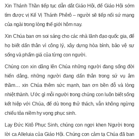
Xin Thánh Thần tiếp tục dẫn dắt Giáo Hội, để Giáo Hội sớm
tìm được vị Kế Vị Thánh Phêrô – người sẽ tiếp nối sứ mạng
của ngài trong lòng thế giới hôm nay.
Xin Chúa ban ơn soi sáng cho các nhà lãnh đạo quốc gia, để
họ biết dấn thân vì công lý, xây dựng hòa bình, bảo vệ sự
sống và phẩm giá của từng con người.
Chúng con xin dâng lên Chúa những người đang sống đời
hiến dâng, những người đang dấn thân trong sứ vụ âm
thầm… xin Chúa thêm sức mạnh, ban ơn bền đỗ và lòng
nhiệt thành. Ước gì mỗi người trong chúng con luôn biết sống
kết hiệp với Chúa, để dù trong thử thách, vẫn không ngừng
chiếu tỏa niềm hy vọng phục sinh.
Lạy Đức Kitô Phục Sinh, chúng con ngợi khen Người trong
lời ca Alleluia của Giáo Hội. Chúng con cảm tạ Chúa đã ban