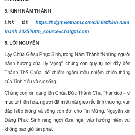
5. KINH NĂM THÁNH
Link tải:
https://hdgmvietnam.com/chi-tiet/kinh-nam-
thanh-2025?utm_source=chatgpt.com
6. LỜI NGUYỆN
Lạy Chúa Giêsu Phục Sinh, trong Năm Thánh “Những người
hành hương của Hy Vọng”, chúng con quy tụ nơi đây bên
Thánh Thể Chúa, để chiêm ngắm mầu nhiệm chiến thắng
của Tình Yêu và sự sống.
Chúng con xin dâng lên Chúa Đức Thánh Cha Phanxicô – vị
mục tử hiền hòa, người đã miệt mài gieo rắc tình thương, vun
đắp hiệp thông và sống trọn đời cho Tin Mừng. Nguyện xin
Đấng Phục Sinh rạng ngời đưa ngài vào hưởng niềm vui
không bao giờ tàn phai.