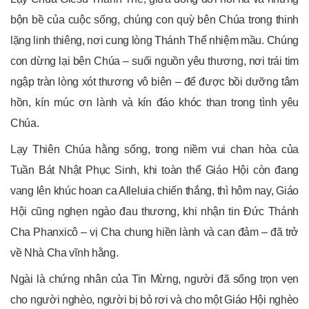
bộn bề của cuộc sống, chúng con quỳ bên Chúa trong thinh
lặng linh thiêng, nơi cung lòng Thánh Thể nhiệm mầu. Chúng
con dừng lại bên Chúa – suối nguồn yêu thương, nơi trái tim
ngập tràn lòng xót thương vô biên – để được bồi dưỡng tâm
hồn, kín múc ơn lành và kín đáo khóc than trong tình yêu
Chúa.
Lạy Thiên Chúa hằng sống, trong niềm vui chan hòa của
Tuần Bát Nhật Phục Sinh, khi toàn thể Giáo Hội còn đang
vang lên khúc hoan ca Alleluia chiến thắng, thì hôm nay, Giáo
Hội cũng nghẹn ngào đau thương, khi nhận tin Đức Thánh
Cha Phanxicô – vị Cha chung hiền lành và can đảm – đã trở
về Nhà Cha vĩnh hằng.
Ngài là chứng nhân của Tin Mừng, người đã sống trọn vẹn
cho người nghèo, người bị bỏ rơi và cho một Giáo Hội nghèo