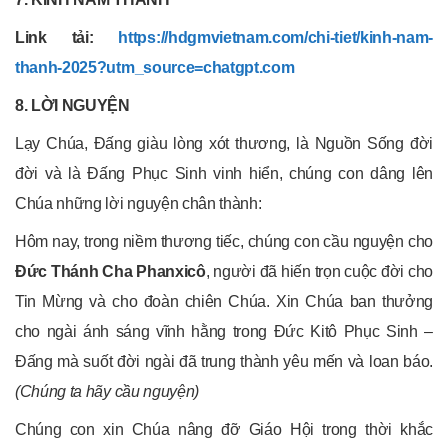
Link tải:
https://hdgmvietnam.com/chi-tiet/kinh-nam-
thanh-2025?utm_source=chatgpt.com
8. LỜI NGUYỆN
Lạy Chúa, Đấng giàu lòng xót thương, là Nguồn Sống đời
đời và là Đấng Phục Sinh vinh hiển, chúng con dâng lên
Chúa những lời nguyện chân thành:
Hôm nay, trong niềm thương tiếc, chúng con cầu nguyện cho
Đức Thánh Cha Phanxicô
, người đã hiến trọn cuộc đời cho
Tin Mừng và cho đoàn chiên Chúa. Xin Chúa ban thưởng
cho ngài ánh sáng vĩnh hằng trong Đức Kitô Phục Sinh –
Đấng mà suốt đời ngài đã trung thành yêu mến và loan báo.
(Chúng ta hãy cầu nguyện)
Chúng con xin Chúa nâng đỡ Giáo Hội trong thời khắc