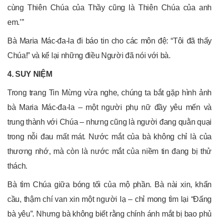
cùng Thiên Chúa của Thầy cũng là Thiên Chúa của anh
em.’”
Bà Maria Mác-đa-la đi báo tin cho các môn đệ: “Tôi đã thấy
Chúa!” và kể lại những điều Người đã nói với bà.
4. SUY NIỆM
Trong trang Tin Mừng vừa nghe, chúng ta bắt gặp hình ảnh
bà Maria Mác-đa-la – một người phụ nữ đầy yêu mến và
trung thành với Chúa – nhưng cũng là người đang quằn quại
trong nỗi đau mất mát. Nước mắt của bà không chỉ là của
thương nhớ, mà còn là nước mắt của niềm tin đang bị thử
thách.
Bà tìm Chúa giữa bóng tối của mộ phần. Bà nài xin, khẩn
cầu, thậm chí van xin một người lạ – chỉ mong tìm lại “Đấng
bà yêu”. Nhưng bà không biết rằng chính ánh mắt bị bao phủ