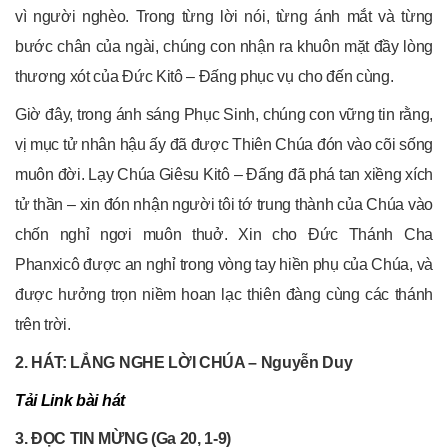
vì người nghèo. Trong từng lời nói, từng ánh mắt và từng
bước chân của ngài, chúng con nhận ra khuôn mặt đầy lòng
thương xót của Đức Kitô – Đấng phục vụ cho đến cùng.
Giờ đây, trong ánh sáng Phục Sinh, chúng con vững tin rằng,
vị mục tử nhân hậu ấy đã được Thiên Chúa đón vào cõi sống
muôn đời. Lạy Chúa Giêsu Kitô – Đấng đã phá tan xiềng xích
tử thần – xin đón nhận người tôi tớ trung thành của Chúa vào
chốn nghỉ ngơi muôn thuở. Xin cho Đức Thánh Cha
Phanxicô được an nghỉ trong vòng tay hiền phụ của Chúa, và
được hưởng trọn niềm hoan lạc thiên đàng cùng các thánh
trên trời.
2. HÁT: LẮNG NGHE LỜI CHÚA – Nguyễn Duy
Tải
Link bài hát
3. ĐỌC TIN MỪNG (Ga 20, 1-9)