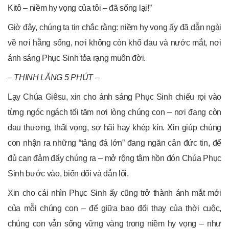
Kitô – niềm hy vọng của tôi – đã sống lại!”
Giờ đây, chúng ta tin chắc rằng: niềm hy vọng ấy đã dẫn ngài
về nơi hằng sống, nơi không còn khổ đau và nước mắt, nơi
ánh sáng Phục Sinh tỏa rạng muôn đời.
– THINH LẶNG 5 PHÚT –
Lạy Chúa Giêsu, xin cho ánh sáng Phục Sinh chiếu rọi vào
từng ngóc ngách tối tăm nơi lòng chúng con – nơi đang còn
đau thương, thất vọng, sợ hãi hay khép kín. Xin giúp chúng
con nhận ra những “tảng đá lớn” đang ngăn cản đức tin, để
đủ can đảm đẩy chúng ra – mở rộng tâm hồn đón Chúa Phục
Sinh bước vào, biến đổi và dẫn lối.
Xin cho cái nhìn Phục Sinh ấy cũng trở thành ánh mắt mới
của mỗi chúng con – để giữa bao đổi thay của thời cuộc,
chúng con vẫn sống vững vàng trong niềm hy vọng – như