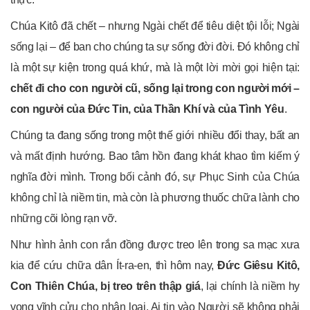
Chúa Kitô đã chết – nhưng Ngài chết để tiêu diệt tội lỗi; Ngài
sống lại – để ban cho chúng ta sự sống đời đời. Đó không chỉ
là một sự kiện trong quá khứ, mà là một lời mời gọi hiện tại:
chết đi cho con người cũ, sống lại trong con người mới –
con người của Đức Tin, của Thần Khí và của Tình Yêu
.
Chúng ta đang sống trong một thế giới nhiều đổi thay, bất an
và mất định hướng. Bao tâm hồn đang khát khao tìm kiếm ý
nghĩa đời mình. Trong bối cảnh đó, sự Phục Sinh của Chúa
không chỉ là niềm tin, mà còn là phương thuốc chữa lành cho
những cõi lòng rạn vỡ.
Như hình ảnh con rắn đồng được treo lên trong sa mạc xưa
kia để cứu chữa dân Ít-ra-en, thì hôm nay,
Đức Giêsu Kitô,
Con Thiên Chúa, bị treo trên thập giá
, lại chính là niềm hy
vọng vĩnh cửu cho nhân loại. Ai tin vào Người sẽ không phải