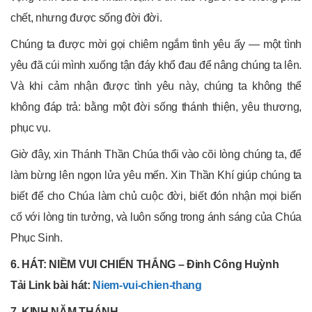
chết, nhưng được sống đời đời.
Chúng ta được mời gọi chiêm ngắm tình yêu ấy — một tình
yêu đã cúi mình xuống tận đáy khổ đau để nâng chúng ta lên.
Và khi cảm nhận được tình yêu này, chúng ta không thể
không đáp trả: bằng một đời sống thánh thiện, yêu thương,
phục vụ.
Giờ đây, xin Thánh Thần Chúa thổi vào cõi lòng chúng ta, để
làm bừng lên ngọn lửa yêu mến. Xin Thần Khí giúp chúng ta
biết để cho Chúa làm chủ cuộc đời, biết đón nhận mọi biến
cố với lòng tin tưởng, và luôn sống trong ánh sáng của Chúa
Phục Sinh.
6. HÁT: NIỀM VUI CHIẾN THẮNG – Đinh Công Huỳnh
Tải Link bài hát:
Niem-vui-chien-thang
7. KINH NĂM THÁNH