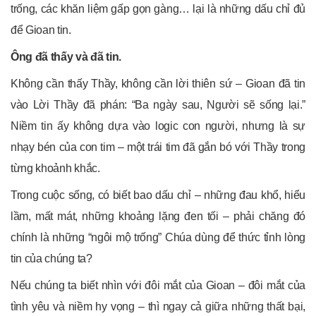
trống, các khăn liệm gấp gọn gàng… lại là những dấu chỉ đủ
để Gioan tin.
Ông đã thấy và đã tin.
Không cần thấy Thầy, không cần lời thiên sứ – Gioan đã tin
vào Lời Thầy đã phán: “Ba ngày sau, Người sẽ sống lại.”
Niềm tin ấy không dựa vào logic con người, nhưng là sự
nhạy bén của con tim – một trái tim đã gắn bó với Thầy trong
từng khoảnh khắc.
Trong cuộc sống, có biết bao dấu chỉ – những đau khổ, hiểu
lầm, mất mát, những khoảng lặng đen tối – phải chăng đó
chính là những “ngôi mộ trống” Chúa dùng để thức tỉnh lòng
tin của chúng ta?
Nếu chúng ta biết nhìn với đôi mắt của Gioan – đôi mắt của
tình yêu và niềm hy vọng – thì ngay cả giữa những thất bại,