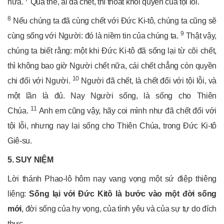
nữa.
Quả thế, ai đã chết, thì thoát khỏi quyền của tội lỗi.
8
Nếu chúng ta đã cùng chết với Đức Ki-tô, chúng ta cũng sẽ
9
cùng sống với Người: đó là niềm tin của chúng ta.
Thật vậy,
chúng ta biết rằng: một khi Đức Ki-tô đã sống lại từ cõi chết,
thì không bao giờ Người chết nữa, cái chết chẳng còn quyền
10
chi đối với Người.
Người đã chết, là chết đối với tội lỗi, và
một lần là đủ. Nay Người sống, là sống cho Thiên
11
Chúa.
Anh em cũng vậy, hãy coi mình như đã chết đối với
tội lỗi, nhưng nay lại sống cho Thiên Chúa, trong Đức Ki-tô
Giê-su.
5. SUY NIỆM
Lời thánh Phao-lô hôm nay vang vọng một sứ điệp thiêng
liêng:
Sống lại với Đức Kitô là bước vào một đời sống
mới
, đời sống của hy vọng, của tình yêu và của sự tự do đích
thực.