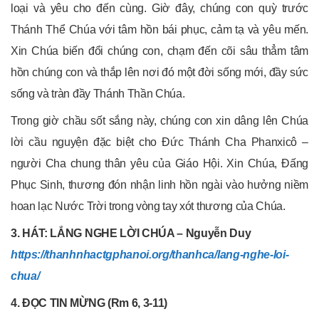
loại và yêu cho đến cùng. Giờ đây, chúng con quỳ trước
Thánh Thể Chúa với tâm hồn bái phục, cảm tạ và yêu mến.
Xin Chúa biến đổi chúng con, chạm đến cõi sâu thẳm tâm
hồn chúng con và thắp lên nơi đó một đời sống mới, đầy sức
sống và tràn đầy Thánh Thần Chúa.
Trong giờ chầu sốt sắng này, chúng con xin dâng lên Chúa
lời cầu nguyện đặc biệt cho Đức Thánh Cha Phanxicô –
người Cha chung thân yêu của Giáo Hội. Xin Chúa, Đấng
Phục Sinh, thương đón nhận linh hồn ngài vào hưởng niềm
hoan lạc Nước Trời trong vòng tay xót thương của Chúa.
3. HÁT: LẮNG NGHE LỜI CHÚA – Nguyễn Duy
https://thanhnhactgphanoi.org/thanhca/lang-nghe-loi-
chua/
4. ĐỌC TIN MỪNG (Rm 6, 3-11)