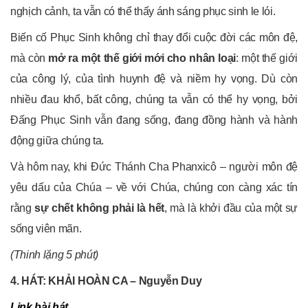
nghịch cảnh, ta vẫn có thể thấy ánh sáng phục sinh le lói.
Biến cố Phục Sinh không chỉ thay đổi cuộc đời các môn đệ,
mà còn
mở ra một thế giới mới cho nhân loại
: một thế giới
của công lý, của tình huynh đệ và niềm hy vọng. Dù còn
nhiều đau khổ, bất công, chúng ta vẫn có thể hy vọng, bởi
Đấng Phục Sinh vẫn đang sống, đang đồng hành và hành
động giữa chúng ta.
Và hôm nay, khi Đức Thánh Cha Phanxicô – người môn đệ
yêu dấu của Chúa – về với Chúa, chúng con càng xác tín
rằng
sự chết không phải là hết
, mà là khởi đầu của một sự
sống viên mãn.
(Thinh lặng 5 phút)
4. HÁT: KHẢI HOÀN CA – Nguyễn Duy
Link bài hát