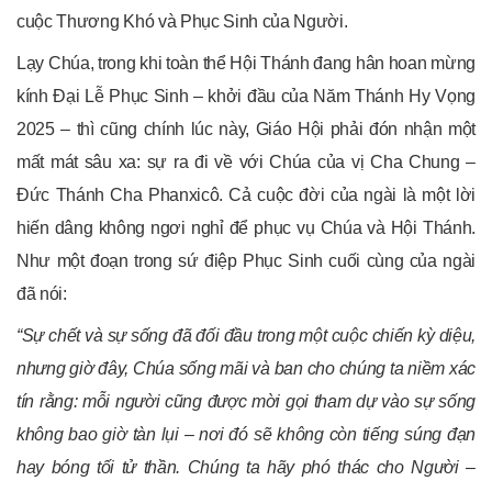
cuộc Thương Khó và Phục Sinh của Người.
Lạy Chúa, trong khi toàn thể Hội Thánh đang hân hoan mừng
kính Đại Lễ Phục Sinh – khởi đầu của Năm Thánh Hy Vọng
2025 – thì cũng chính lúc này, Giáo Hội phải đón nhận một
mất mát sâu xa: sự ra đi về với Chúa của vị Cha Chung –
Đức Thánh Cha Phanxicô. Cả cuộc đời của ngài là một lời
hiến dâng không ngơi nghỉ để phục vụ Chúa và Hội Thánh.
Như một đoạn trong sứ điệp Phục Sinh cuối cùng của ngài
đã nói:
“Sự chết và sự sống đã đối đầu trong một cuộc chiến kỳ diệu,
nhưng giờ đây, Chúa sống mãi và ban cho chúng ta niềm xác
tín rằng: mỗi người cũng được mời gọi tham dự vào sự sống
không bao giờ tàn lụi – nơi đó sẽ không còn tiếng súng đạn
hay bóng tối tử thần. Chúng ta hãy phó thác cho Người –