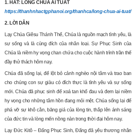
1. HÁT: LÒNG CHÚA ÁI TUẤT
https://thanhnhactgphanoi.org/thanhca/long-chua-ai-tuat/
2. LỜI DẪN
Lạy Chúa Giêsu Thánh Thể, Chúa là nguồn mạch tình yêu, là
sự sống và là cùng đích của nhân loại. Sự Phục Sinh của
Chúa là niềm hy vọng chan chứa cho cuộc hành trình trần thế
đầy thử thách hôm nay.
Chúa đã sống lại, để lột bỏ cảnh nghèo nội tâm và trao ban
cho chúng con sự giàu có đích thực là tình yêu và sự sống
mới. Chúa đã phục sinh để xoá tan khổ đau và đem lại niềm
hy vọng cho những tâm hồn đang mỏi mệt. Chúa sống lại để
phá vỡ sự khô cằn, băng giá của lòng tin, thắp lên ánh sáng
của đức tin và lòng mến nồng nàn trong thời đại hôm nay.
Lạy Đức Kitô – Đấng Phục Sinh, Đấng đã yêu thương nhân