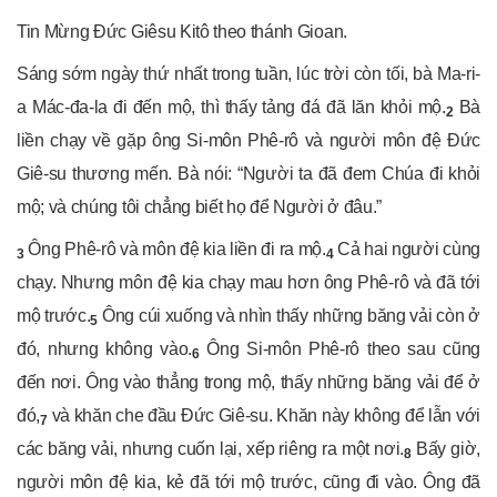
Tin Mừng Đức Giêsu Kitô theo thánh Gioan.
Sáng sớm ngày thứ nhất trong tuần, lúc trời còn tối, bà Ma-ri-
a Mác-đa-la đi đến mộ, thì thấy tảng đá đã lăn khỏi mộ.
Bà
2
liền chạy về gặp ông Si-môn Phê-rô và người môn đệ Đức
Giê-su thương mến. Bà nói: “Người ta đã đem Chúa đi khỏi
mộ; và chúng tôi chẳng biết họ để Người ở đâu.”
Ông Phê-rô và môn đệ kia liền đi ra mộ.
Cả hai người cùng
3
4
chạy. Nhưng môn đệ kia chạy mau hơn ông Phê-rô và đã tới
mộ trước.
Ông cúi xuống và nhìn thấy những băng vải còn ở
5
đó, nhưng không vào.
Ông Si-môn Phê-rô theo sau cũng
6
đến nơi. Ông vào thẳng trong mộ, thấy những băng vải để ở
đó,
và khăn che đầu Đức Giê-su. Khăn này không để lẫn với
7
các băng vải, nhưng cuốn lại, xếp riêng ra một nơi.
Bấy giờ,
8
người môn đệ kia, kẻ đã tới mộ trước, cũng đi vào. Ông đã