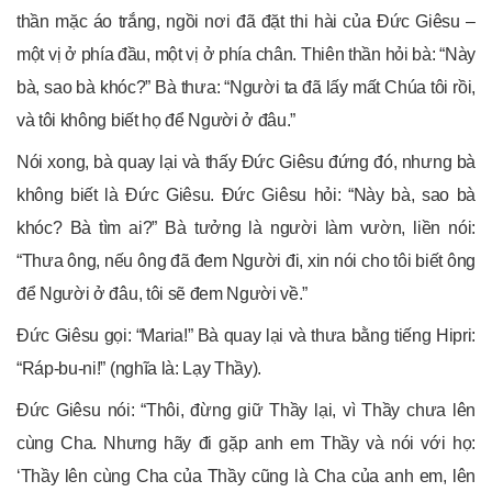
thần mặc áo trắng, ngồi nơi đã đặt thi hài của Đức Giêsu –
một vị ở phía đầu, một vị ở phía chân. Thiên thần hỏi bà: “Này
bà, sao bà khóc?” Bà thưa: “Người ta đã lấy mất Chúa tôi rồi,
và tôi không biết họ để Người ở đâu.”
Nói xong, bà quay lại và thấy Đức Giêsu đứng đó, nhưng bà
không biết là Đức Giêsu. Đức Giêsu hỏi: “Này bà, sao bà
khóc? Bà tìm ai?” Bà tưởng là người làm vườn, liền nói:
“Thưa ông, nếu ông đã đem Người đi, xin nói cho tôi biết ông
để Người ở đâu, tôi sẽ đem Người về.”
Đức Giêsu gọi: “Maria!” Bà quay lại và thưa bằng tiếng Hipri:
“Ráp-bu-ni!” (nghĩa là: Lạy Thầy).
Đức Giêsu nói: “Thôi, đừng giữ Thầy lại, vì Thầy chưa lên
cùng Cha. Nhưng hãy đi gặp anh em Thầy và nói với họ:
‘Thầy lên cùng Cha của Thầy cũng là Cha của anh em, lên