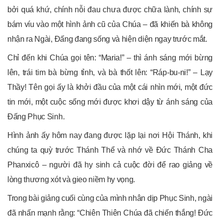
bởi quá khứ, chính nỗi đau chưa được chữa lành, chính sự
bám víu vào một hình ảnh cũ của Chúa – đã khiến bà không
nhận ra Ngài, Đấng đang sống và hiện diện ngay trước mắt.
Chỉ đến khi Chúa gọi tên: “Maria!” – thì ánh sáng mới bừng
lên, trái tim bà bừng tỉnh, và bà thốt lên: “Ráp-bu-ni!” – Lạy
Thầy! Tên gọi ấy là khởi đầu của một cái nhìn mới, một đức
tin mới, một cuộc sống mới được khơi dậy từ ánh sáng của
Đấng Phục Sinh.
Hình ảnh ấy hôm nay đang được lặp lại nơi Hội Thánh, khi
chúng ta quỳ trước Thánh Thể và nhớ về Đức Thánh Cha
Phanxicô – người đã hy sinh cả cuộc đời để rao giảng về
lòng thương xót và gieo niềm hy vọng.
Trong bài giảng cuối cùng của mình nhân dịp Phục Sinh, ngài
đã nhấn mạnh rằng: “Chiên Thiên Chúa đã chiến thắng! Đức