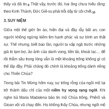
thấy và đã tin.
Thật vậy, trước đó, hai ông chưa hiểu rằng:
9
theo Kinh Thánh, Đức Giê-su phải trỗi dậy từ cõi chết.
10
3. SUY NIỆM
Giữa một thế giới ồn ào, hiện đại và đầy rẫy bất an, con
người không ngừng kiếm tìm hạnh phúc và sự bình an thật
sự. Thế nhưng, biết bao lần, người ta vấp ngã trước những
giá trị tạm bợ, ảo ảnh của danh vọng, tiền tài, khoái lạc… để
rồi thẳm sâu trong lòng vẫn là một khoảng trống không gì có
thể lấp đầy. Phải chăng đó chính là khoảng trống dành riêng
cho Thiên Chúa?
Trong bài Tin Mừng hôm nay, sự trống rỗng của ngôi mộ lại
trở thành dấu chỉ của một
niềm hy vọng rạng ngời
. Khi
nghe bà Maria Madalena báo tin mộ Chúa trống, Phêrô và
Gioan vội vã chạy đến. Họ không thấy Chúa, nhưng ngôi mộ