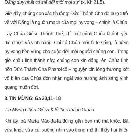
Đấng duy nhất có thể đổi mới mọi sự”
(x. Kh 21,5).
Giờ đây, chúng con xác tín rằng: Đức Thánh Cha đã được trở
về với Đấng là nguồn mạch của mọi hy vọng – chính là Chúa.
Lạy Chúa Giêsu Thánh Thể, chỉ một mình Chúa là tình yêu
đích thực và vĩnh hằng. Chỉ có Chúa mới là lẽ sống, là niềm
hy vọng bền vững cho cuộc đời mỗi người chúng con. Trong
giờ chầu linh thánh này, chúng con xin dâng lên Chúa linh
hồn Đức Thánh Cha Phanxicô – nguyện xin lòng thương xót
vô biên của Chúa đón nhận ngài vào hưởng ánh sáng vinh
quang muôn đời.
3. TIN MỪNG: Ga 20,11–18
Tin Mừng Chúa Giêsu Kitô theo thánh Gioan
Khi ấy, bà Maria Mác-đa-la đứng gần bên mộ mà khóc. Bà
vừa khóc vừa cúi xuống nhìn vào trong mộ thì thấy hai thiên