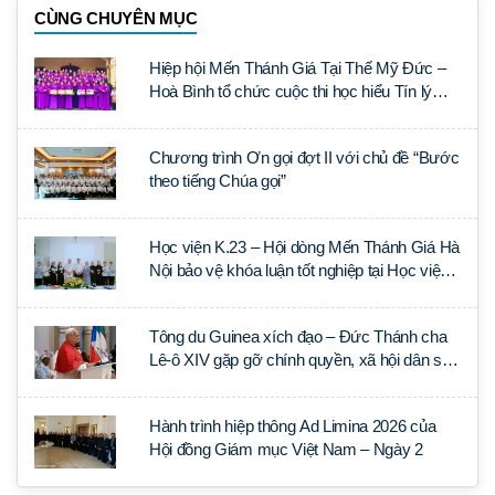
CÙNG CHUYÊN MỤC
Hiệp hội Mến Thánh Giá Tại Thế Mỹ Đức –
Hoà Bình tổ chức cuộc thi học hiểu Tín lý
Lumen Gentium
Chương trình Ơn gọi đợt II với chủ đề “Bước
theo tiếng Chúa gọi”
Học viện K.23 – Hội dòng Mến Thánh Giá Hà
Nội bảo vệ khóa luận tốt nghiệp tại Học viện
Thần học Thánh Phêrô Lê Tùy
Tông du Guinea xích đạo – Đức Thánh cha
Lê-ô XIV gặp gỡ chính quyền, xã hội dân sự
và ngoại giao đoàn
Hành trình hiệp thông Ad Limina 2026 của
Hội đồng Giám mục Việt Nam – Ngày 2