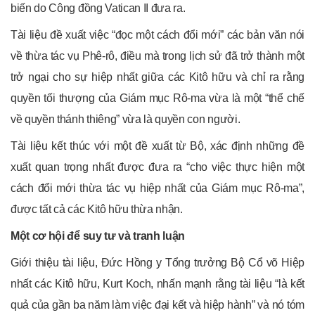
biến do Công đồng Vatican II đưa ra.
Tài liệu đề xuất việc “đọc một cách đổi mới” các bản văn nói
về thừa tác vụ Phê-rô, điều mà trong lịch sử đã trở thành một
trở ngại cho sự hiệp nhất giữa các Kitô hữu và chỉ ra rằng
quyền tối thượng của Giám mục Rô-ma vừa là một “thể chế
về quyền thánh thiêng” vừa là quyền con người.
Tài liệu kết thúc với một đề xuất từ Bộ, xác định những đề
xuất quan trọng nhất được đưa ra “cho việc thực hiện một
cách đổi mới thừa tác vụ hiệp nhất của Giám mục Rô-ma”,
được tất cả các Kitô hữu thừa nhận.
Một cơ hội để suy tư và tranh luận
Giới thiệu tài liệu, Đức Hồng y Tổng trưởng Bộ Cổ võ Hiệp
nhất các Kitô hữu, Kurt Koch, nhấn mạnh rằng tài liệu “là kết
quả của gần ba năm làm việc đại kết và hiệp hành” và nó tóm