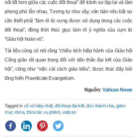
nối tốt hơn giữa các cuộc đối thoại” để tránh sự lặp lại và làm
phong phú lẫn nhau. Tương tự như vậy, văn bản nêu bật sự
cần thiết phải “làm rõ từ vựng được sử dụng trong các cuộc
đối thoại”, đồng thời thúc giục làm rõ ý nghĩa của cụm từ
“Giáo hội hoàn vũ”.
Tài liệu cũng có nói rằng “chiều kích hiệp hành của Giáo hội
Công giáo rất quan trọng đối với dấn thân đại kết của Giáo
hội”, cũng như “việc cải cách giáo triều”, được thúc đẩy bởi
tông hiến Praedicate Evangelium.
Nguồn:
Vatican News
Tagged in
cổ võ hiệp nhất
,
đối thoại đại kết
,
đức thánh cha
,
giám
mục rôma
,
thừa tác vụ phêrô
,
vatican