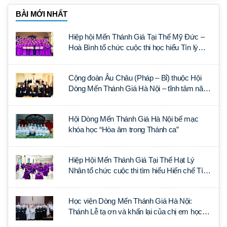
BÀI MỚI NHẤT
Hiệp hội Mến Thánh Giá Tại Thế Mỹ Đức –
Hoà Bình tổ chức cuộc thi học hiểu Tín lý
Lumen Gentium
Cộng đoàn Âu Châu (Pháp – Bỉ) thuộc Hội
Dòng Mến Thánh Giá Hà Nội – tĩnh tâm năm
tại Đan viện La Trappe
Hội Dòng Mến Thánh Giá Hà Nội bế mạc
khóa học “Hòa âm trong Thánh ca”
Hiệp Hội Mến Thánh Giá Tại Thế Hạt Lý
Nhân tổ chức cuộc thi tìm hiểu Hiến chế Tín
lý Ánh Sáng Muôn Dân
Học viện Dòng Mến Thánh Giá Hà Nội:
Thánh Lễ tạ ơn và khấn lại của chị em học
tập tại Sài Gòn