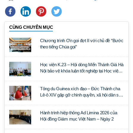
CÙNG CHUYÊN MỤC
Chương trình Ơn gọi đợt II với chủ đề “Bước
theo tiếng Chúa gọi”
Học viện K.23 – Hội dòng Mến Thánh Giá Hà
Nội bảo vệ khóa luận tốt nghiệp tại Học viện
Thần học Thánh Phêrô Lê Tùy
Tông du Guinea xích đạo – Đức Thánh cha
Lê-ô XIV gặp gỡ chính quyền, xã hội dân sự
và ngoại giao đoàn
Hành trình hiệp thông Ad Limina 2026 của
Hội đồng Giám mục Việt Nam – Ngày 2