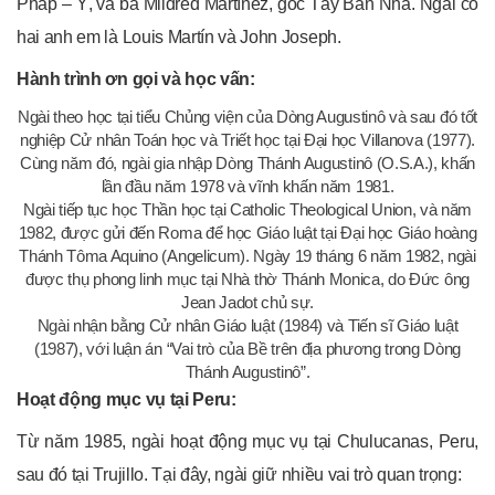
Pháp – Ý, và bà Mildred Martínez, gốc Tây Ban Nha. Ngài có
hai anh em là Louis Martín và John Joseph.
Hành trình ơn gọi và học vấn:
Ngài theo học tại tiểu Chủng viện của Dòng Augustinô và sau đó tốt
nghiệp Cử nhân Toán học và Triết học tại Đại học Villanova (1977).
Cùng năm đó, ngài gia nhập Dòng Thánh Augustinô (O.S.A.), khấn
lần đầu năm 1978 và vĩnh khấn năm 1981.
Ngài tiếp tục học Thần học tại Catholic Theological Union, và năm
1982, được gửi đến Roma để học Giáo luật tại Đại học Giáo hoàng
Thánh Tôma Aquino (Angelicum). Ngày 19 tháng 6 năm 1982, ngài
được thụ phong linh mục tại Nhà thờ Thánh Monica, do Đức ông
Jean Jadot chủ sự.
Ngài nhận bằng Cử nhân Giáo luật (1984) và Tiến sĩ Giáo luật
(1987), với luận án “Vai trò của Bề trên địa phương trong Dòng
Thánh Augustinô”.
Hoạt động mục vụ tại Peru:
Từ năm 1985, ngài hoạt động mục vụ tại Chulucanas, Peru,
sau đó tại Trujillo. Tại đây, ngài giữ nhiều vai trò quan trọng: