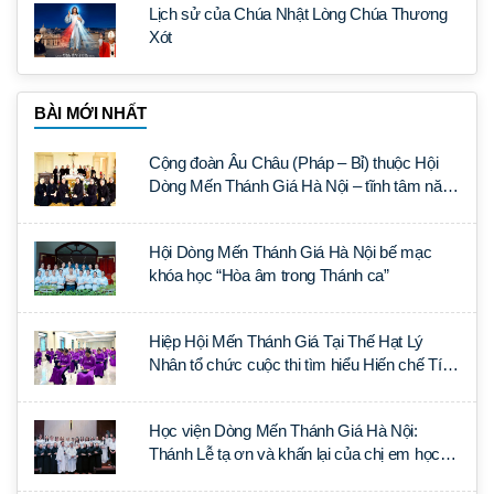
Lịch sử của Chúa Nhật Lòng Chúa Thương
Xót
BÀI MỚI NHẤT
Cộng đoàn Âu Châu (Pháp – Bỉ) thuộc Hội
Dòng Mến Thánh Giá Hà Nội – tĩnh tâm năm
tại Đan viện La Trappe
Hội Dòng Mến Thánh Giá Hà Nội bế mạc
khóa học “Hòa âm trong Thánh ca”
Hiệp Hội Mến Thánh Giá Tại Thế Hạt Lý
Nhân tổ chức cuộc thi tìm hiểu Hiến chế Tín
lý Ánh Sáng Muôn Dân
Học viện Dòng Mến Thánh Giá Hà Nội:
Thánh Lễ tạ ơn và khấn lại của chị em học
tập tại Sài Gòn