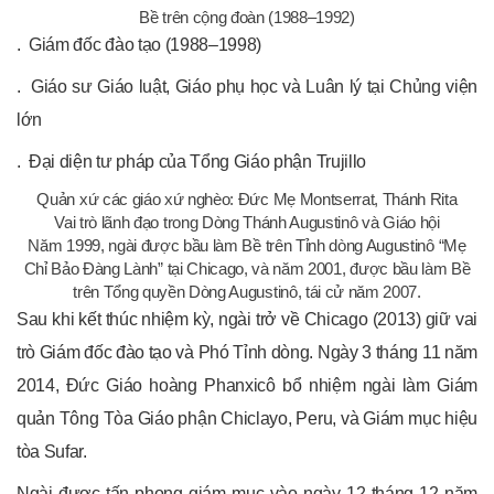
Bề trên cộng đoàn (1988–1992)
. Giám đốc đào tạo (1988–1998)
. Giáo sư Giáo luật, Giáo phụ học và Luân lý tại Chủng viện
lớn
. Đại diện tư pháp của Tổng Giáo phận Trujillo
Quản xứ các giáo xứ nghèo: Đức Mẹ Montserrat, Thánh Rita
Vai trò lãnh đạo trong Dòng Thánh Augustinô và Giáo hội
Năm 1999, ngài được bầu làm Bề trên Tỉnh dòng Augustinô “Mẹ
Chỉ Bảo Đàng Lành” tại Chicago, và năm 2001, được bầu làm Bề
trên Tổng quyền Dòng Augustinô, tái cử năm 2007.
Sau khi kết thúc nhiệm kỳ, ngài trở về Chicago (2013) giữ vai
trò Giám đốc đào tạo và Phó Tỉnh dòng. Ngày 3 tháng 11 năm
2014, Đức Giáo hoàng Phanxicô bổ nhiệm ngài làm Giám
quản Tông Tòa Giáo phận Chiclayo, Peru, và Giám mục hiệu
tòa Sufar.
Ngài được tấn phong giám mục vào ngày 12 tháng 12 năm