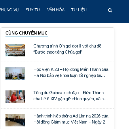
PHỤNG VỤ
SUY TƯ
VĂN HÓA
TƯ LIỆU
CÙNG CHUYÊN MỤC
Chương trình Ơn gọi đợt II với chủ đề
“Bước theo tiếng Chúa gọi”
Học viện K.23 – Hội dòng Mến Thánh Giá
Hà Nội bảo vệ khóa luận tốt nghiệp tại
Học viện Thần học Thánh Phêrô Lê Tùy
Tông du Guinea xích đạo – Đức Thánh
cha Lê-ô XIV gặp gỡ chính quyền, xã hội
dân sự và ngoại giao đoàn
Hành trình hiệp thông Ad Limina 2026 của
Hội đồng Giám mục Việt Nam – Ngày 2