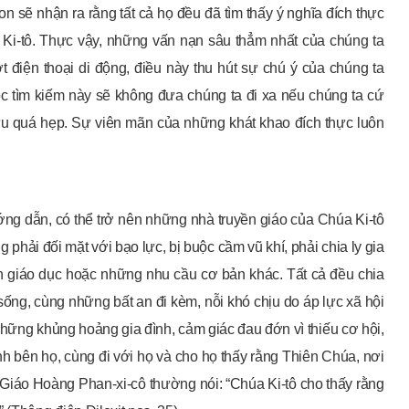
 sẽ nhận ra rằng tất cả họ đều đã tìm thấy ý nghĩa đích thực
Ki-tô. Thực vậy, những vấn nạn sâu thẳm nhất của chúng ta
t điện thoại di động, điều này thu hút sự chú ý của chúng ta
Cuộc tìm kiếm này sẽ không đưa chúng ta đi xa nếu chúng ta cứ
ữu quá hẹp. Sự viên mãn của những khát khao đích thực luôn
g dẫn, có thể trở nên những nhà truyền giáo của Chúa Ki-tô
 phải đối mặt với bạo lực, bị buộc cầm vũ khí, phải chia ly gia
n giáo dục hoặc những nhu cầu cơ bản khác. Tất cả đều chia
sống, cùng những bất an đi kèm, nỗi khó chịu do áp lực xã hội
những khủng hoảng gia đình, cảm giác đau đớn vì thiếu cơ hội,
nh bên họ, cùng đi với họ và cho họ thấy rằng Thiên Chúa, nơi
Giáo Hoàng Phan-xi-cô thường nói: “Chúa Ki-tô cho thấy rằng