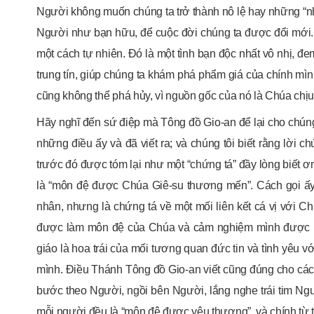
Người không muốn chúng ta trở thành nô lệ hay những “nh
Người như bạn hữu, để cuộc đời chúng ta được đổi mới. 
một cách tự nhiên. Đó là một tình bạn độc nhất vô nhị, đe
trung tín, giúp chúng ta khám phá phẩm giá của chính mìn
cũng không thể phá hủy, vì nguồn gốc của nó là Chúa chịu
Hãy nghĩ đến sứ điệp mà Tông đồ Gio-an để lại cho chún
những điều ấy và đã viết ra; và chúng tôi biết rằng lời c
trước đó được tóm lại như một “chứng tá” đầy lòng biết ơ
là “môn đệ được Chúa Giê-su thương mến”. Cách gọi ấy 
nhân, nhưng là chứng tá về một mối liên kết cá vị với Ch
được làm môn đệ của Chúa và cảm nghiệm mình được Ngư
giáo là hoa trái của mối tương quan đức tin và tình yêu 
mình. Điều Thánh Tông đồ Gio-an viết cũng đúng cho các
bước theo Người, ngồi bên Người, lắng nghe trái tim Ngư
mỗi người đều là “môn đệ được yêu thương”, và chính từ tì