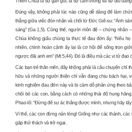
Thiên Chúa là sự gần gũi, là sự cảm thông và sự dịu dàng”
Đúng vậy, không phải lúc nào cũng dễ dàng để làm chứ
thẳng giữa việc đón nhận và chối từ Đức Giê-su: “Ánh sáng
sáng” (Ga 1,5). Cũng thế, người môn đệ – chứng nhân – p
Chúa không giấu chúng ta thực tế đau đớn ấy: “Nếu họ 
nhiên, chính hoàn cảnh ấy lại là cơ hội để sống trọn gi
ngược đãi anh em” (Mt 5,44). Đó là điều mà các vị tử đạo 
Các bạn trẻ thân mến, đây không phải là câu chuyện chỉ thu
hữu và những người thiện chí vẫn đang chịu bách hại, v
kinh nghiệm đau đớn này và bị cám dỗ phản ứng theo b
chối bỏ các con, bằng cách có những thái độ hung hăn
Phao-lô: “Đừng để sự ác thắng được mình, nhưng hãy lấy 
Vì thế, các con đừng nản lòng! Giống như các thánh, các c
gặp thử thách và trở ngại.