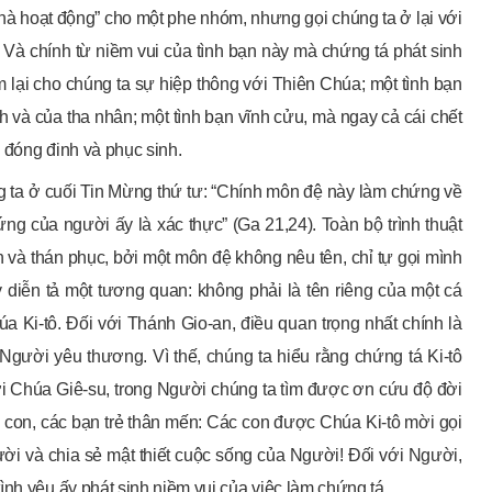
à hoạt động” cho một phe nhóm, nhưng gọi chúng ta ở lại với
Và chính từ niềm vui của tình bạn này mà chứng tá phát sinh
m lại cho chúng ta sự hiệp thông với Thiên Chúa; một tình bạn
h và của tha nhân; một tình bạn vĩnh cửu, mà ngay cả cái chết
 đóng đinh và phục sinh.
g ta ở cuối Tin Mừng thứ tư: “Chính môn đệ này làm chứng về
hứng của người ấy là xác thực” (Ga 21,24). Toàn bộ trình thuật
n và thán phục, bởi một môn đệ không nêu tên, chỉ tự gọi mình
diễn tả một tương quan: không phải là tên riêng của một cá
úa Ki-tô. Đối với Thánh Gio-an, điều quan trọng nhất chính là
ời yêu thương. Vì thế, chúng ta hiểu rằng chứng tá Ki-tô
với Chúa Giê-su, trong Người chúng ta tìm được ơn cứu độ đời
 con, các bạn trẻ thân mến: Các con được Chúa Ki-tô mời gọi
ời và chia sẻ mật thiết cuộc sống của Người! Đối với Người,
nh yêu ấy phát sinh niềm vui của việc làm chứng tá.