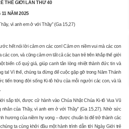
Ẻ THẾ GIỚI LẦN THỨ 40
 11 NĂM 2025
hầy, vì anh em ở với Thầy” (Ga 15,27)
trước hết nói lời cảm ơn các con! Cảm ơn niềm vui mà các con
ác con, và cũng cảm ơn tất cả các bạn trẻ trên khắp thế giới
ột biến cố quý giá, giúp canh tân lòng nhiệt thành đức tin và
g ta! Vì thế, chúng ta đừng để cuộc gặp gỡ trong Năm Thánh
c tiến trong đời sống Ki-tô hữu của mỗi người các con, và là
.
giới sắp tới, được cử hành vào Chúa Nhật Chúa Ki-tô Vua Vũ
ng nhân của Thầy, vì anh em ở với Thầy” (Ga 15,27). Nhờ sức
h hương của niềm hy vọng – được chuẩn bị để trở thành các
chúng ta cùng khởi đầu một hành trình dẫn tới Ngày Giới trẻ