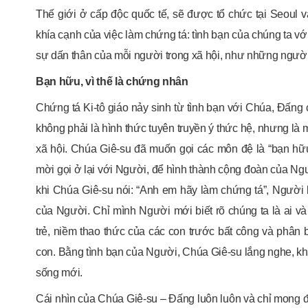
Thế giới ở cấp độc quốc tế, sẽ được tổ chức tại Seoul 
khía cạnh của việc làm chứng tá: tình bạn của chúng ta v
sự dấn thân của mỗi người trong xã hội, như những người 
Bạn hữu, vì thế là chứng nhân
Chứng tá Ki-tô giáo nảy sinh từ tình bạn với Chúa, Đấng
không phải là hình thức tuyên truyền ý thức hệ, nhưng là 
xã hội. Chúa Giê-su đã muốn gọi các môn đệ là “bạn h
mời gọi ở lại với Người, để hình thành cộng đoàn của Ngườ
khi Chúa Giê-su nói: “Anh em hãy làm chứng tá”, Người 
của Người. Chỉ mình Người mới biết rõ chúng ta là ai và
trẻ, niềm thao thức của các con trước bất công và phân b
con. Bằng tình bạn của Người, Chúa Giê-su lắng nghe, kh
sống mới.
Cái nhìn của Chúa Giê-su – Đấng luôn luôn và chỉ mong đi