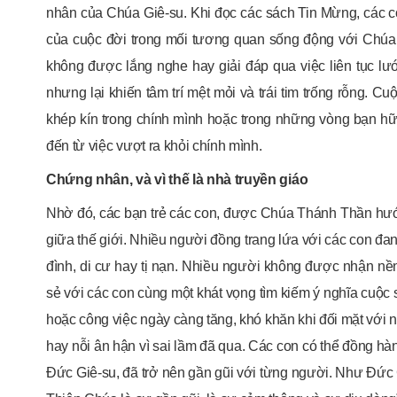
nhân của Chúa Giê-su. Khi đọc các sách Tin Mừng, các con
của cuộc đời trong mối tương quan sống động với Chúa 
không được lắng nghe hay giải đáp qua việc liên tục lướ
nhưng lại khiến tâm trí mệt mỏi và trái tim trống rỗng. 
khép kín trong chính mình hoặc trong những vòng bạn h
đến từ việc vượt ra khỏi chính mình.
Chứng nhân, và vì thế là nhà truyền giáo
Nhờ đó, các bạn trẻ các con, được Chúa Thánh Thần hướn
giữa thế giới. Nhiều người đồng trang lứa với các con đang
đình, di cư hay tị nạn. Nhiều người không được nhận nề
sẻ với các con cùng một khát vọng tìm kiếm ý nghĩa cuộc 
hoặc công việc ngày càng tăng, khó khăn khi đối mặt với 
hay nỗi ân hận vì sai lầm đã qua. Các con có thể đồng hà
Đức Giê-su, đã trở nên gần gũi với từng người. Như Đức 