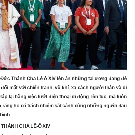
0, Đức Thánh Cha Lê-ô XIV lên án những tai ương đang đè
ối mặt với chiến tranh, vũ khí, xa cách người thân và di
p lại bằng việc lướt điện thoại di động liên tục, mà luôn
ọ rằng họ có trách nhiệm sát cánh cùng những người đau
bình.
 THÁNH CHA LÊ-Ô XIV