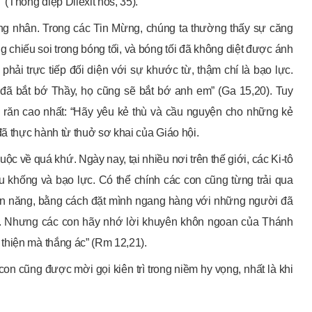
 (Thông điệp Dilexit nos, 35).
ng nhân. Trong các Tin Mừng, chúng ta thường thấy sự căng
 chiếu soi trong bóng tối, và bóng tối đã không diệt được ánh
hải trực tiếp đối diện với sự khước từ, thậm chí là bạo lực.
đã bắt bớ Thầy, họ cũng sẽ bắt bớ anh em” (Ga 15,20). Tuy
ới răn cao nhất: “Hãy yêu kẻ thù và cầu nguyện cho những kẻ
đã thực hành từ thuở sơ khai của Giáo hội.
ộc về quá khứ. Ngày nay, tại nhiều nơi trên thế giới, các Ki-tô
u khống và bạo lực. Có thể chính các con cũng từng trải qua
ản năng, bằng cách đặt mình ngang hàng với những người đã
g. Nhưng các con hãy nhớ lời khuyên khôn ngoan của Thánh
thiện mà thắng ác” (Rm 12,21).
on cũng được mời gọi kiên trì trong niềm hy vọng, nhất là khi