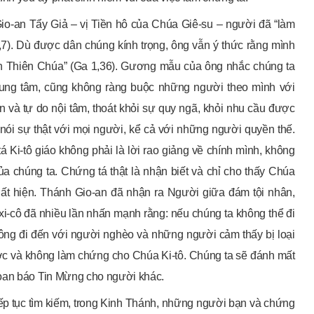
o-an Tẩy Giả – vị Tiền hô của Chúa Giê-su – người đã “làm
7). Dù được dân chúng kính trọng, ông vẫn ý thức rằng mình
iên Thiên Chúa” (Ga 1,36). Gương mẫu của ông nhắc chúng ta
rung tâm, cũng không ràng buộc những người theo mình với
 và tự do nội tâm, thoát khỏi sự quy ngã, khỏi nhu cầu được
à nói sự thật với mọi người, kể cả với những người quyền thế.
 Ki-tô giáo không phải là lời rao giảng về chính mình, không
của chúng ta. Chứng tá thật là nhận biết và chỉ cho thấy Chúa
ất hiện. Thánh Gio-an đã nhận ra Người giữa đám tội nhân,
i-cô đã nhiều lần nhấn mạnh rằng: nếu chúng ta không thể đi
hông đi đến với người nghèo và những người cảm thấy bị loại
ợc và không làm chứng cho Chúa Ki-tô. Chúng ta sẽ đánh mất
loan báo Tin Mừng cho người khác.
ếp tục tìm kiếm, trong Kinh Thánh, những người bạn và chứng