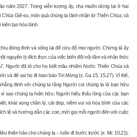
vào năm 2027. Trong viễn tượng ấy, cha muốn dừng lại ở hai
ới Chúa Giê-su, món quà chúng ta lãnh nhận từ Thiên Chúa; và
kiến tạo hòa bình.
 chịu đóng đinh và sống lại để cứu độ mọi người. Chứng tá ấy
một nguyên lý đích thực của việc biến đổi nội tâm và nhận thức
ữu”. Người đã tỏ cho họ biết mầu nhiệm Nước Thiên Chúa và
i và để sai họ đi loan báo Tin Mừng (x. Ga 15, 15.27). Vì thế,
khẳng định với chúng ta rằng Người coi chúng ta là bạn hữu
 vì sao chúng ta hiện hữu: Người hiểu thấu lòng của các bạn
iệt, khát vọng chân lý, cái đẹp, niềm vui và hòa bình của các
ích lệ và hướng dẫn các con, mời gọi mỗi người đến với cuộc
ều thiện hảo cho chúng ta – luôn đi bước trước (x. Mc 10,21).