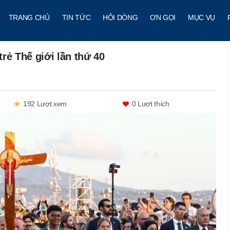
TRANG CHỦ
TIN TỨC
HỘI DÒNG
ƠN GỌI
MỤC VỤ
rẻ Thế giới lần thứ 40
192 Lượt xem
0
Lượt thích