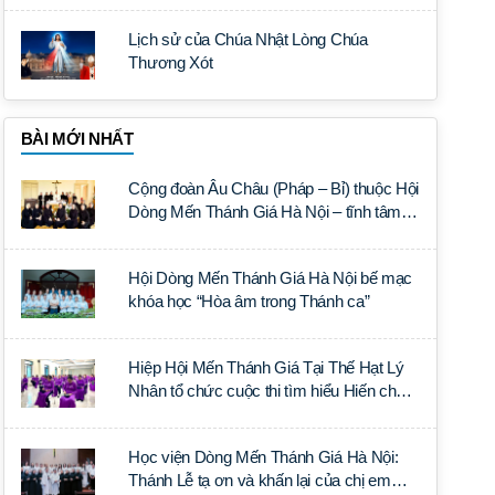
Lịch sử của Chúa Nhật Lòng Chúa
Thương Xót
BÀI MỚI NHẤT
Cộng đoàn Âu Châu (Pháp – Bỉ) thuộc Hội
Dòng Mến Thánh Giá Hà Nội – tĩnh tâm
năm tại Đan viện La Trappe
Hội Dòng Mến Thánh Giá Hà Nội bế mạc
khóa học “Hòa âm trong Thánh ca”
Hiệp Hội Mến Thánh Giá Tại Thế Hạt Lý
Nhân tổ chức cuộc thi tìm hiểu Hiến chế
Tín lý Ánh Sáng Muôn Dân
Học viện Dòng Mến Thánh Giá Hà Nội:
Thánh Lễ tạ ơn và khấn lại của chị em