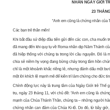
NHÂN NGÀY GIỚI TR
23 THÁNG
“Anh em cũng là chứng nhân của T
Các bạn trẻ thân mến!
Khi bắt đầu sứ điệp đầu tiên gửi đến các con, cha muốn 
đã mang đến khi quy tụ về Roma nhân dịp Năm Thánh của c
đã hiệp thông với chúng ta trong lời cầu nguyện. Đó là m
chia sẻ niềm hy vọng đang bừng cháy trong tâm hồn chún
chỉ là một khoảnh khắc riêng lẻ, nhưng đánh dấu một bướ
một lời khích lệ mạnh mẽ để kiên trì làm chứng cho đức tin
Chính động lực này là trung tâm của Ngày Giới trẻ Thế 
trụ, ngày 23 tháng 11, với chủ đề: “Anh em cũng là chứ
mạnh của Chúa Thánh Thần, chúng ta – những người hàn
chứng nhân can đảm của Chúa Ki-tô. Do đó, từ bây giờ, 