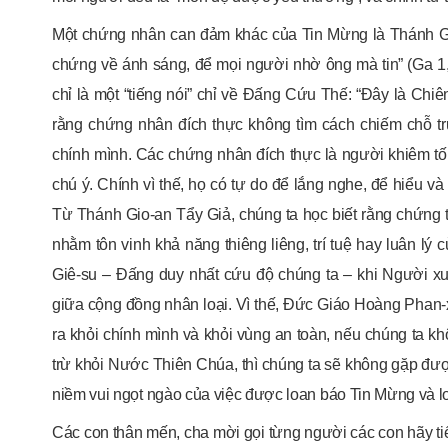
Một chứng nhân can đảm khác của Tin Mừng là Thánh Gi
chứng về ánh sáng, để mọi người nhờ ông mà tin” (Ga 1,
chỉ là một “tiếng nói” chỉ về Đấng Cứu Thế: “Đây là Ch
rằng chứng nhân đích thực không tìm cách chiếm chỗ t
chính mình. Các chứng nhân đích thực là người khiêm tốn
chú ý. Chính vì thế, họ có tự do để lắng nghe, để hiểu v
Từ Thánh Gio-an Tẩy Giả, chúng ta học biết rằng chứng tá
nhằm tôn vinh khả năng thiêng liêng, trí tuệ hay luân lý 
Giê-su – Đấng duy nhất cứu độ chúng ta – khi Người xu
giữa cộng đồng nhân loại. Vì thế, Đức Giáo Hoàng Phan-x
ra khỏi chính mình và khỏi vùng an toàn, nếu chúng ta k
trừ khỏi Nước Thiên Chúa, thì chúng ta sẽ không gặp đư
niềm vui ngọt ngào của việc được loan báo Tin Mừng và 
Các con thân mến, cha mời gọi từng người các con hãy ti