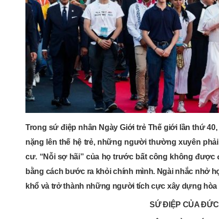
Trong sứ điệp nhân Ngày Giới trẻ Thế giới lần thứ 4
nặng lên thế hệ trẻ, những người thường xuyên phải đ
cư. “Nỗi sợ hãi” của họ trước bất công không được đá
bằng cách bước ra khỏi chính mình. Ngài nhắc nhở h
khổ và trở thành những người tích cực xây dựng hòa 
SỨ ĐIỆP CỦA ĐỨC