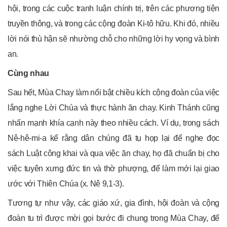
hội, trong các cuộc tranh luận chính trị, trên các phương tiện
truyền thông, và trong các cộng đoàn Ki-tô hữu. Khi đó, nhiều
lời nói thù hận sẽ nhường chỗ cho những lời hy vọng và bình
an.
Cùng nhau
Sau hết, Mùa Chay làm nổi bật chiều kích cộng đoàn của việc
lắng nghe Lời Chúa và thực hành ăn chay. Kinh Thánh cũng
nhấn mạnh khía cạnh này theo nhiều cách. Ví dụ, trong sách
Nê-hê-mi-a kể rằng dân chúng đã tụ họp lại để nghe đọc
sách Luật công khai và qua việc ăn chay, họ đã chuẩn bị cho
việc tuyên xưng đức tin và thờ phượng, để làm mới lại giao
ước với Thiên Chúa (x. Nê 9,1-3).
Tương tự như vậy, các giáo xứ, gia đình, hội đoàn và cộng
đoàn tu trì được mời gọi bước đi chung trong Mùa Chay, để