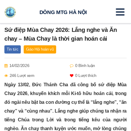
DÒNG MTG HÀ NỘI
Sứ điệp Mùa Chay 2026: Lắng nghe và Ăn
chay – Mùa Chay là thời gian hoán cải
Tin tức
Giáo Hội hoàn vũ
14/02/2026
0 Bình luận
246 Lượt xem
0
Lượt thích
Ngày 13/02, Đức Thánh Cha đã công bố sứ điệp Mùa
Chay 2026, khuyến khích mỗi Ki-tô hữu hoán cải, trong
đó ngài nêu bật ba con đường cụ thể là “lắng nghe”, “ăn
chay” và “cùng nhau”. Lắng nghe giúp chúng ta nhận ra
tiếng Chúa trong Lời và trong tiếng kêu của người
nghèo. Ăn chay thanh luyện ước muốn, mở lòng chúng