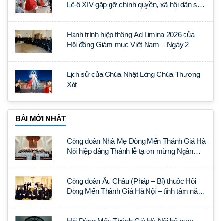
Lê-ô XIV gặp gỡ chính quyền, xã hội dân sự
và ngoại giao đoàn
Hành trình hiệp thông Ad Limina 2026 của
Hội đồng Giám mục Việt Nam – Ngày 2
Lịch sử của Chúa Nhật Lòng Chúa Thương
Xót
BÀI MỚI NHẤT
Cộng đoàn Nhà Mẹ Dòng Mến Thánh Giá Hà
Nội hiệp dâng Thánh lễ tạ ơn mừng Ngân
khánh Linh mục cha Luca Trần Đức
Cộng đoàn Âu Châu (Pháp – Bỉ) thuộc Hội
Dòng Mến Thánh Giá Hà Nội – tĩnh tâm năm
tại Đan viện La Trappe
Hội Dòng Mến Thánh Giá Hà Nội bế mạc