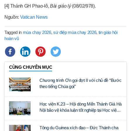
[4] Thánh GH Phao-lô,
Bài giáo lý
(08/02/978).
Nguồn:
Vatican News
Tagged in
mùa chay 2026
,
sứ điệp mùa chay 2026
,
tin giáo hội
hoàn vũ
CÙNG CHUYÊN MỤC
Chương trình Ơn gọi đợt II với chủ đề “Bước
theo tiếng Chúa gọi”
Học viện K.23 – Hội dòng Mến Thánh Giá Hà
Nội bảo vệ khóa luận tốt nghiệp tại Học viện
Thần học Thánh Phêrô Lê Tùy
Tông du Guinea xích đạo – Đức Thánh cha