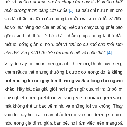
bởi vì
“không ai thực sự ăn chay nếu người đó không biết
nuôi dưỡng mình bằng Lời Chúa”
[3]
. Là dấu chỉ hữu hình cho
sự dấn thân nội tâm của chúng ta nhằm xa lánh tội lỗi và điều
ác với sự nâng đỡ của ân sủng, việc ăn chay cũng phải bao
gồm các hình thức từ bỏ khác nhằm giúp chúng ta thủ đắc
một lối sống giản dị hơn, bởi vì
“chỉ có sự khổ chế mới làm
cho đời sống Kitô hữu trở nên mạnh mẽ và chân thật”
.
[4]
Vì lý do này, tôi muốn mời gọi anh chị em một hình thức kiêng
khem rất cụ thể nhưng thường ít được coi trọng: đó là
kiêng
bớt những lời nói gây tổn thương và đau lòng cho người
khác
. Hãy bắt đầu giải giới nơi ngôn ngữ của mình: từ bỏ lời
cay nghiệt, những xét đoán vội vàng, việc nói xấu người vắng
mặt không thể tự bảo vệ mình, và những lời vu khống. Thay
vào đó, hãy học cách cân nhắc lời nói và nuôi dưỡng sự hiền
hòa: trong gia đình, giữa bạn bè, nơi làm việc, trên mạng xã