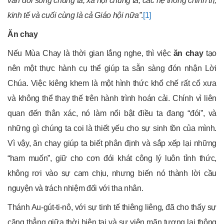
vấn đời sống chúng ta, xã hội chúng ta, các hệ thống chính trị,
kinh tế và cuối cùng là cả Giáo hội nữa”
.
[1]
Ăn chay
Nếu Mùa Chay là thời gian lắng nghe, thì việc
ăn chay
tạo
nên một thực hành cụ thể giúp ta sẵn sàng đón nhận Lời
Chúa. Việc kiêng khem là một hình thức khổ chế rất cổ xưa
và không thể thay thế trên hành trình hoán cải. Chính vì liên
quan đến thân xác, nó làm nổi bật điều ta đang “đói”, và
những gì chúng ta coi là thiết yếu cho sự sinh tồn của mình.
Vì vậy, ăn chay giúp ta biết phân định và sắp xếp lại những
“ham muốn”, giữ cho cơn đói khát công lý luôn tỉnh thức,
không rơi vào sự cam chịu, nhưng biến nó thành lời cầu
nguyện và trách nhiệm đối với tha nhân.
Thánh Au-gút-ti-nô, với sự tinh tế thiêng liêng, đã cho thấy sự
căng thẳng giữa thời hiện tại và sự viên mãn tương lai thông