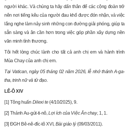
người khác. Và chúng ta hãy dấn thân để các cộng đoàn trở
nên nơi tiếng kêu của người đau khổ được đón nhận, và việc
lắng nghe làm nảy sinh những con đường giải phóng, giúp ta
sẵn sàng và ân cần hơn trong việc góp phần xây dựng nền
văn minh tình thương.
Tôi hết lòng chúc lành cho tất cả anh chị em và hành trình
Mùa Chay của anh chị em.
Tại Vatican, ngày 05 tháng 02 năm 2026, lễ nhớ thánh A-ga-
tha, trinh nữ và tử đạo.
LÊ-Ô XIV
[1] Tông huấn
Dilexi te
(4/10/2025), 9.
[2] Thánh Au-gút-ti-nô,
Lợi ích của Việc Ăn chay
, 1, 1.
[3] ĐGH Bê-nê-đíc-tô XVI,
Bài giáo lý
(09/03/2011).