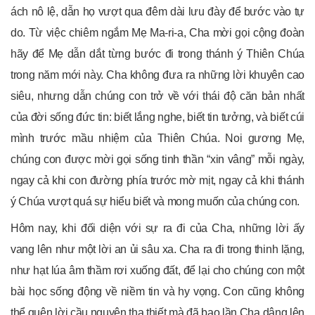
ách nô lệ, dẫn họ vượt qua đêm dài lưu đày để bước vào tự
do. Từ việc chiêm ngắm Mẹ Ma-ri-a, Cha mời gọi cộng đoàn
hãy để Mẹ dẫn dắt từng bước đi trong thánh ý Thiên Chúa
trong năm mới này. Cha không đưa ra những lời khuyên cao
siêu, nhưng dẫn chúng con trở về với thái độ căn bản nhất
của đời sống đức tin: biết lắng nghe, biết tin tưởng, và biết cúi
mình trước mầu nhiệm của Thiên Chúa. Noi gương Mẹ,
chúng con được mời gọi sống tinh thần “xin vâng” mỗi ngày,
ngay cả khi con đường phía trước mờ mịt, ngay cả khi thánh
ý Chúa vượt quá sự hiểu biết và mong muốn của chúng con.
Hôm nay, khi đối diện với sự ra đi của Cha, những lời ấy
vang lên như một lời an ủi sâu xa. Cha ra đi trong thinh lặng,
như hạt lúa âm thầm rơi xuống đất, để lại cho chúng con một
bài học sống động về niềm tin và hy vọng. Con cũng không
thể quên lời cầu nguyện tha thiết mà đã bao lần Cha dâng lên