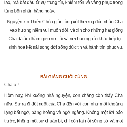
lao, mà bắt đầu từ sự trung tín, khiêm tốn và vâng phục trong
từng bổn phận hằng ngày.
Nguyện xin Thiên Chúa giàu lòng xót thương đón nhận Cha
vào hưởng niềm vui muôn đời, và xin cho những hạt giống
Cha đã âm thầm gieo nơi tôi và nơi bao người khác tiếp tục
sinh hoa kết trái trong đời sống đức tin và hành trìn phục vụ.
D
BÀI GIẢNG CUỐI CÙNG
Cha ơi!
Hôm nay, khi xuống nhà nguyện, con chẳng còn thấy Cha
nữa. Sự ra đi đột ngột của Cha đến với con như một khoảng
lặng bất ngờ, bàng hoàng và ngỡ ngàng. Không một lời báo
trước, không một sự chuẩn bị, chỉ còn lại nỗi sững sờ và một