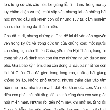
lên, từng cử chỉ, câu nói, lời giảng lễ, tĩnh tâm. Tiếng nói ấy
tuy chầm chập và một chút vấp váp nhưng lại có những bài
học những câu nói khiến con có những suy tư, cảm nghiệm
sâu xa hơn trong đời thánh hiến.
Cha đã ra đi, nhưng những gì Cha để lại thì vẫn còn nguyên
vẹn trong ký ức và trong đức tin của chúng con: một người
cha sống trọn cho Thiên Chúa, yêu mến Hội Thánh, trung tín
trong sứ vụ và dành trọn con tim cho những người được trao
phó. Giữa bao kỷ niệm, điều còn đọng lại sâu xa nhất nơi con
là Lời Chúa Cha đã gieo trong lòng con, những bài giảng
không ồn ào, không phô trương, nhưng thấm dần vào tâm
hồn như mưa nhẹ trên mảnh đất khô khan của con. Và một
điều con phải thú thật rằng: đôi khi nó cũng đưa con vào giấc
ngủ miên man. Nhưng rồi đến hôm nay, khi nhớ lại, từng lời
Cha nói bỗng trở nên nặng trĩu yêu thương và ý nghĩa biết