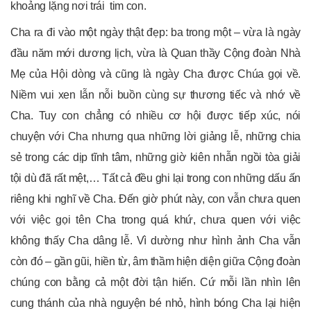
khoảng lặng nơi trái tim con.
Cha ra đi vào một ngày thật đẹp: ba trong một – vừa là ngày
đầu năm mới dương lịch, vừa là Quan thầy Cộng đoàn Nhà
Mẹ của Hội dòng và cũng là ngày Cha được Chúa gọi về.
Niềm vui xen lẫn nỗi buồn cùng sự thương tiếc và nhớ về
Cha. Tuy con chẳng có nhiều cơ hội được tiếp xúc, nói
chuyện với Cha nhưng qua những lời giảng lễ, những chia
sẻ trong các dịp tĩnh tâm, những giờ kiên nhẫn ngồi tòa giải
tội dù đã rất mệt,… Tất cả đều ghi lại trong con những dấu ấn
riêng khi nghĩ về Cha. Đến giờ phút này, con vẫn chưa quen
với việc gọi tên Cha trong quá khứ, chưa quen với việc
không thấy Cha dâng lễ. Vì dường như hình ảnh Cha vẫn
còn đó – gần gũi, hiền từ, âm thầm hiện diện giữa Cộng đoàn
chúng con bằng cả một đời tận hiến. Cứ mỗi lần nhìn lên
cung thánh của nhà nguyện bé nhỏ, hình bóng Cha lại hiện