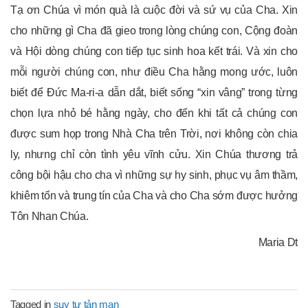
Tạ ơn Chúa vì món quà là cuộc đời và sứ vụ của Cha. Xin
cho những gì Cha đã gieo trong lòng chúng con, Cộng đoàn
và Hội dòng chúng con tiếp tục sinh hoa kết trái. Và xin cho
mỗi người chúng con, như điều Cha hằng mong ước, luôn
biết để Đức Ma-ri-a dẫn dắt, biết sống “xin vâng” trong từng
chọn lựa nhỏ bé hằng ngày, cho đến khi tất cả chúng con
được sum họp trong Nhà Cha trên Trời, nơi không còn chia
ly, nhưng chỉ còn tình yêu vĩnh cửu. Xin Chúa thương trả
công bội hậu cho cha vì những sự hy sinh, phục vụ âm thầm,
khiêm tốn và trung tín của Cha và cho Cha sớm được hưởng
Tôn Nhan Chúa.
Maria Dt
Tagged in
suy tư tản mạn