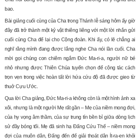
bao.
Bài giảng cuối cùng của Cha trong Thánh lễ sáng hôm ấy giờ
đây đã trở thành một kỷ vật thiêng liêng với một lời nhắn gửi
cuối cùng Cha để lại cho Cộng đoàn. Khi ấy, có lẽ chẳng ai
nghĩ rằng mình đang được lắng nghe Cha nói lần cuối. Cha
mời gọi chúng con chiêm ngắm Đức Ma-ri-a, người nữ bé
nhỏ nhưng được Thiên Chúa tuyển chọn để cộng tác cách
trọn vẹn trong việc hoàn tất lời hứa cứu độ đã được gieo từ
thuở Cựu Ước.
Qua lời Cha giảng, Đức Ma-ri-a không còn là một hình ảnh xa
xôi, nhưng là một người Mẹ rất gần – Mẹ của niềm mong đợi,
của hy vọng âm thầm, của sự trung tín bền bỉ giữa dòng lịch
sử đầy bóng tối. Mẹ đã sinh hạ Đấng Cứu Thế – niềm mong
đợi của muôn dân, Đấng đến để giải thoát dân Ít-ra-en khỏi