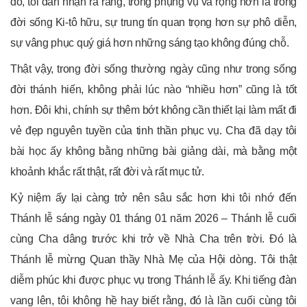
đó, tôi dần nhận ra rằng, trong phụng vụ và rộng hơn là trong
đời sống Ki-tô hữu, sự trung tín quan trọng hơn sự phô diễn,
sự vâng phục quý giá hơn những sáng tạo không đúng chỗ.
Thật vậy, trong đời sống thường ngày cũng như trong sống
đời thánh hiến, không phải lúc nào “nhiều hơn” cũng là tốt
hơn. Đôi khi, chính sự thêm bớt không cần thiết lại làm mất đi
vẻ đẹp nguyên tuyền của tinh thần phục vụ. Cha đã dạy tôi
bài học ấy không bằng những bài giảng dài, mà bằng một
khoảnh khắc rất thật, rất đời và rất mục tử.
Kỷ niệm ấy lại càng trở nên sâu sắc hơn khi tôi nhớ đến
Thánh lễ sáng ngày 01 tháng 01 năm 2026 – Thánh lễ cuối
cùng Cha dâng trước khi trở về Nhà Cha trên trời. Đó là
Thánh lễ mừng Quan thầy Nhà Mẹ của Hội dòng. Tôi thật
diễm phúc khi được phục vụ trong Thánh lễ ấy. Khi tiếng đàn
vang lên, tôi không hề hay biết rằng, đó là lần cuối cùng tôi