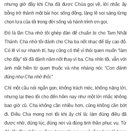
nhưng giờ đây khi Cha đã được Chúa gọi về, lời nhắc ấy
bỗng trở thành một bài học sống động, lặng lẽ soi sáng từng
chọn lựa của tôi trong đời sống và hành trình ơn gọi.
Đó là lần Cha nhờ tôi ghép đàn để chuẩn bị cho Tam Nhật
Thánh. Cha nhờ tôi đánh cho Cha ba nốt nhạc để lấy cao độ.
Có lẽ vì sự nhanh trí, hay cũng có thể vì thói quen muốn “làm
cho đầy” tôi đã đánh năm nốt thay vì ba. Cha nhìn tôi, vẫn với
ánh mắt hiền từ quen thuộc và nhẹ nhàng nói: “
Con đánh
đúng như Cha nhờ thôi
.”
Chỉ một câu nói ngắn gọn, không trách móc, không nặng lời,
nhưng lại theo tôi cho đến hôm nay như một lời nhắc không
bao giờ cũ. Cha không cần nhiều hơn, cũng không cần bớt
đi. Điều Cha mong nơi tôi khi ấy chỉ là: làm đúng điều đã
được nhờ, đúng lúc, đúng nơi và đúng tinh thần phục vụ. Từ