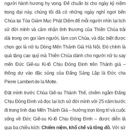
người hành hương hy vọng. Để chuẩn bị cho ngày kỷ niệm
trọng đại này, chúng tôi đã có những ngày nghỉ ngơi bên
Chúa tại Tòa Giám Mục Phát Diệm để mỗi người nhìn lại lịch
sử đời mình và cảm nhận tình thương của Thiên Chúa trải
dài trong ơn gọi làm người, làm con Chúa, và đặc biệt được
chọn gọi là nữ tu Dòng Mến Thánh Giá Hà Nội. Đó chính là
quà tặng cao quý mà Thiên Chúa dành cho người nữ tu say
mến Đức Giê-su Ki-tô Chịu Đóng Đinh trên Thánh giá –
thông dự vào đặc sủng của Đấng Sáng Lập là Đức cha
Pierre Lambert de la Motte.
Đặt mình trước Chúa Giê-su Thánh Thể, chiêm ngắm Đấng
Chịu Đóng Đinh và đọc lại lịch sử đời mình với 25 năm bước
đi trong linh đạo Mến Thánh Giá – hướng trọn lòng trí và cuộc
sống về Đức Giê-su Ki-tô Chịu Đóng Đinh – được diễn tả
qua ba chiều kích:
Chiêm niệm, khổ chế và tông đồ.
Với sứ