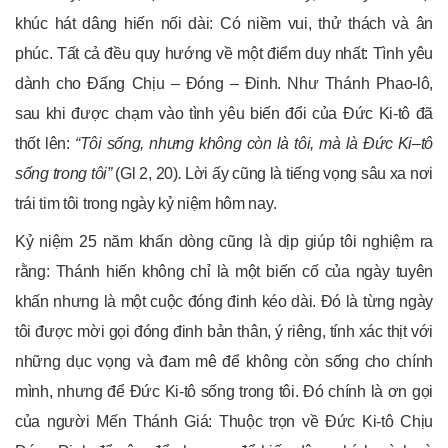
khúc hát dâng hiến nối dài: Có niềm vui, thử thách và ân
phúc. Tất cả đều quy hướng về một điểm duy nhất: Tình yêu
dành cho Đấng Chịu – Đóng – Đinh. Như Thánh Phao-lô,
sau khi được chạm vào tình yêu biến đổi của Đức Ki-tô đã
thốt lên:
“Tôi sống, nhưng không còn là tôi, mà là Đức Ki
–
tô
sống trong tôi”
(Gl 2, 20)
.
Lời ấy cũng là tiếng vọng sâu xa nơi
trái tim tôi trong ngày kỷ niệm hôm nay.
Kỷ niệm 25 năm khấn dòng cũng là dịp giúp tôi nghiệm ra
rằng: Thánh hiến không chỉ là một biến cố của ngày tuyên
khấn nhưng là một cuộc đóng đinh kéo dài. Đó là từng ngày
tôi được mời gọi đóng đinh bản thân, ý riêng, tính xác thịt với
những dục vọng và đam mê để không còn sống cho chính
mình, nhưng để Đức Ki-tô sống trong tôi. Đó chính là ơn gọi
của người Mến Thánh Giá: Thuộc trọn về Đức Ki-tô Chịu