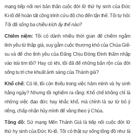
mạng tiếp nối nơi bản thân cuộc đời lữ thứ hy sinh của Đức
Ki-tô để hoàn tất công trình cứu độ cho đến tận thế. Tôi tự hỏi:
Tôi đã sống ba chiều kích ấy thế nào?
Chiêm niệm:
Tôi có dành nhiều thời gian để chiêm ngắm
tình yêu từ thập giá, suy gẫm cuộc thương khó của Chúa Giê-
su và để cho tình yêu của Đấng Chịu Đóng Đinh thấm nhập
vào trái tim tôi? Hay có khi, tôi đã để những bận rộn của đời
sống tu trì che khuất ánh sáng của Thánh giá?
Khổ chế:
Có lẽ, tôi còn thiếu trong việc hãm mình và hy sinh
hằng ngày? Nhưng tôi nghiệm ra rằng: Khổ chế không chỉ là
những việc đạo đức hay khắc khổ, mà chính là sự từ bỏ ý
riêng, chấp nhận hủy mình để vâng theo ý Chúa.
Tông đồ:
Sứ mạng Mến Thánh Giá là tiếp nối cuộc đời lữ
thứ hy sinh của Đức Ki-tô. Tôi có thật sự sống tông đồ như là