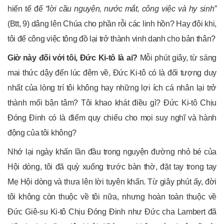
hiến tế để
“lời cầu nguyện, nước mắt, công việc và hy sinh”
(Btt, 9) dâng lên Chúa cho phần rỗi các linh hồn? Hay đôi khi,
tôi để công việc tông đồ lại trở thành vinh danh cho bản thân?
Giờ này đối với tôi
,
Đức Ki-
tô là ai?
Mỗi phút giây, từ sáng
mai thức dậy đến lúc đêm về, Đức Ki-tô có là đối tượng duy
nhất của lòng trí tôi không hay những lợi ích cá nhân lại trở
thành mối bận tâm? Tôi khao khát điều gì? Đức Ki-tô Chịu
Đóng Đinh có là điểm quy chiếu cho mọi suy nghĩ và hành
động của tôi không?
Nhớ lại ngày khấn lần đầu trong nguyện đường nhỏ bé của
Hội dòng, tôi đã quỳ xuống trước bàn thờ, đặt tay trong tay
Mẹ Hội dòng và thưa lên lời tuyên khấn. Từ giây phút ấy, đời
tôi không còn thuộc về tôi nữa, nhưng hoàn toàn thuộc về
Đức Giê-su Ki-tô Chịu Đóng Đinh như Đức cha Lambert đã