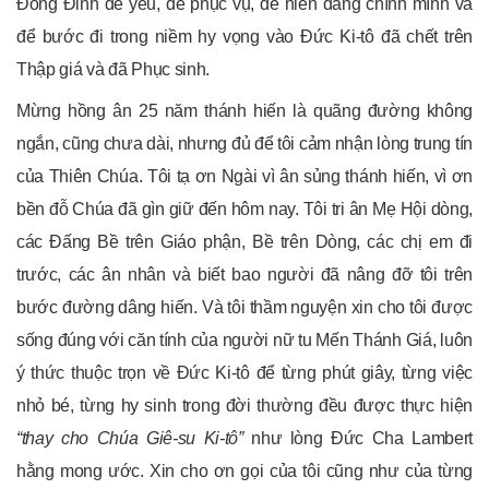
Đóng Đinh để yêu, để phục vụ, để hiến dâng chính mình và
để bước đi trong niềm hy vọng vào Đức Ki-tô đã chết trên
Thập giá và đã Phục sinh.
Mừng hồng ân 25 năm thánh hiến là quãng đường không
ngắn, cũng chưa dài, nhưng đủ để tôi cảm nhận lòng trung tín
của Thiên Chúa. Tôi tạ ơn Ngài vì ân sủng thánh hiến, vì ơn
bền đỗ Chúa đã gìn giữ đến hôm nay. Tôi tri ân Mẹ Hội dòng,
các Đấng Bề trên Giáo phận, Bề trên Dòng, các chị em đi
trước, các ân nhân và biết bao người đã nâng đỡ tôi trên
bước đường dâng hiến. Và tôi thầm nguyện xin cho tôi được
sống đúng với căn tính của người nữ tu Mến Thánh Giá, luôn
ý thức thuộc trọn về Đức Ki-tô để từng phút giây, từng việc
nhỏ bé, từng hy sinh trong đời thường đều được thực hiện
“thay cho Chúa Giê-
su Ki-
tô”
như lòng Đức Cha Lambert
hằng mong ước. Xin cho ơn gọi của tôi cũng như của từng