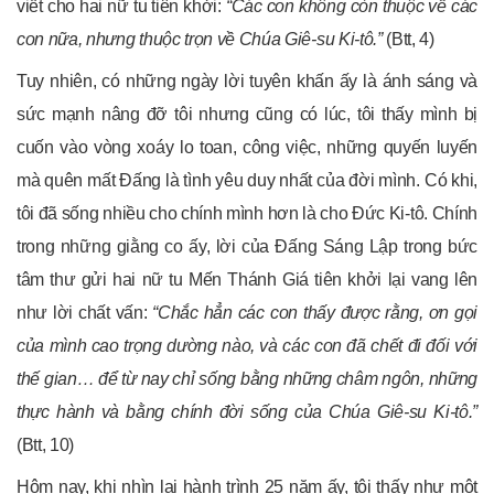
viết cho hai nữ tu tiên khởi:
“Các con không còn thuộc về các
con nữa, nhưng thuộc trọn về Chúa Giê-
su Ki-
tô.”
(Btt, 4)
Tuy nhiên, có những ngày lời tuyên khấn ấy là ánh sáng và
sức mạnh nâng đỡ tôi nhưng cũng có lúc, tôi thấy mình bị
cuốn vào vòng xoáy lo toan, công việc, những quyến luyến
mà quên mất Đấng là tình yêu duy nhất của đời mình. Có khi,
tôi đã sống nhiều cho chính mình hơn là cho Đức Ki-tô. Chính
trong những giằng co ấy, lời của Đấng Sáng Lập trong bức
tâm thư gửi hai nữ tu Mến Thánh Giá tiên khởi lại vang lên
như lời chất vấn:
“Chắc hẳn các con thấy được rằng
,
ơn gọi
của mình cao trọng dường nào, và các con đã chết đi đối với
thế gian… để từ nay chỉ sống bằng những châm ngôn, những
thực hành và bằng chính đời sống của Chúa Giê-su Ki-tô.”
(Btt, 10)
Hôm nay, khi nhìn lại hành trình 25 năm ấy, tôi thấy như một