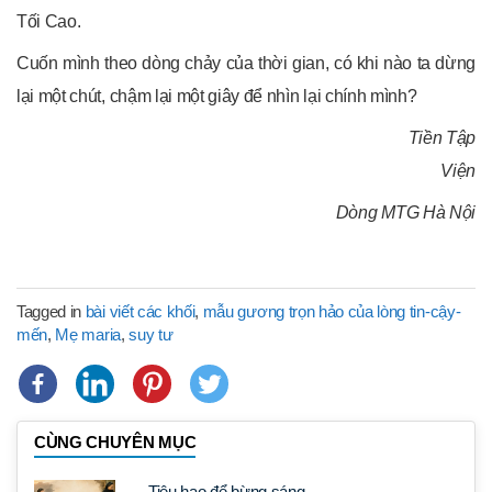
Tối Cao.
Cuốn mình theo dòng chảy của thời gian, có khi nào ta dừng
lại một chút, chậm lại một giây để nhìn lại chính mình?
Tiền Tập
Viện
Dòng MTG Hà Nội
Tagged in
bài viết các khối
,
mẫu gương trọn hảo của lòng tin-cậy-
mến
,
Mẹ maria
,
suy tư
CÙNG CHUYÊN MỤC
Tiêu hao để bừng sáng