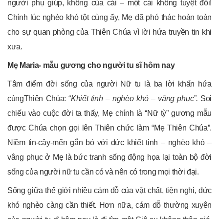
người phụ giúp, không của cải – một cái không tuyệt đối!
Chính lúc nghèo khó tột cùng ấy, Mẹ đã phó thác hoàn toàn
cho sự quan phòng của Thiên Chúa vì lời hứa truyền tin khi
xưa.
Mẹ Maria- mẫu gương cho người tu sĩ hôm nay
Tâm điểm đời sống của người Nữ tu là ba lời khấn hứa
cùngThiên Chúa: “
Khiết tịnh – nghèo khó – vâng phục”.
Soi
chiếu vào cuộc đời ta thấy, Mẹ chính là “Nữ tỳ” gương mẫu
được Chúa chọn gọi lên Thiên chức làm “Mẹ Thiên Chúa”.
Niềm tin-cậy-mến gắn bó với đức khiết tịnh – nghèo khó –
vâng phục ở Mẹ là bức tranh sống động họa lại toàn bộ đời
sống của người nữ tu cần có và nên có trong mọi thời đại.
Sống giữa thế giới nhiều cám dỗ của vật chất, tiện nghi, đức
khó nghèo càng cần thiết. Hơn nữa, cám dỗ thường xuyên