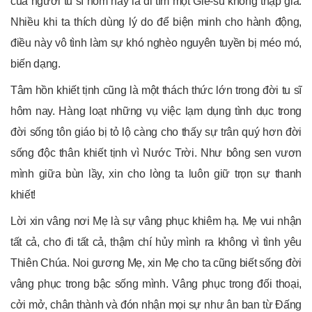
của người tu sĩ hôm nay là đi tìm một Giê-su không thập giá.
Nhiều khi ta thích dùng lý do để biện minh cho hành động,
điều này vô tình làm sự khó nghèo nguyên tuyền bị méo mó,
biến dạng.
Tâm hồn khiết tịnh cũng là một thách thức lớn trong đời tu sĩ
hôm nay. Hàng loạt những vụ việc lạm dụng tình dục trong
đời sống tôn giáo bị tỏ lộ càng cho thấy sự trân quý hơn đời
sống độc thân khiết tịnh vì Nước Trời. Như bông sen vươn
mình giữa bùn lầy, xin cho lòng ta luôn giữ trọn sự thanh
khiết!
Lời xin vâng nơi Mẹ là sự vâng phục khiêm hạ. Mẹ vui nhận
tất cả, cho đi tất cả, thậm chí hủy mình ra không vì tình yêu
Thiên Chúa. Noi gương Mẹ, xin Mẹ cho ta cũng biết sống đời
vâng phục trong bậc sống mình. Vâng phục trong đối thoại,
cởi mở, chân thành và đón nhận mọi sự như ân ban từ Đấng