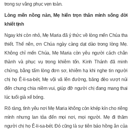
trong sự vâng phục vẹn toàn.
Lòng mến nồng nàn, Mẹ hiến trọn thân mình sống đời
khiết tịnh
Ngay khi còn nhỏ, Mẹ Maria đã ý thức về lòng mến Chúa tha
thiết. Thế nên, ơn Chúa ngày càng dạt dào trong lòng Mẹ.
Không chỉ mến Chúa, Mẹ Maria còn yêu người cách chân
thành và phục vụ trong khiêm tốn. Kinh Thánh đã minh
chứng, bằng tấm lòng đơn sơ, khiêm hạ khi nghe tin người
chị họ Ê-li-sa-bét, Mẹ vội vã lên đường, băng đèo vượt núi
đến chung chia niềm vui, giúp đỡ người chị đang mang thai
lúc tuổi già xế bóng.
Rõ ràng, tình yêu nơi Mẹ Maria không còn khép kín cho riêng
mình nhưng lan tỏa đến mọi nơi, mọi người. Mẹ đi thăm
người chị họ Ê-li-sa-bét. Đó cũng là sự tiên báo hồng ân của