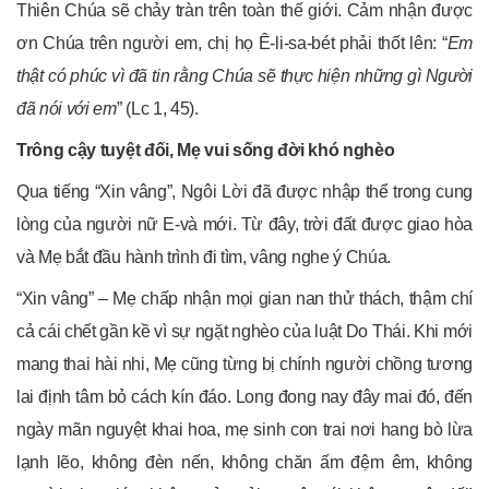
Thiên Chúa sẽ chảy tràn trên toàn thế giới. Cảm nhận được
ơn Chúa trên người em, chị họ Ê-li-sa-bét phải thốt lên: “
Em
thật có phúc vì đã tin rằng Chúa sẽ thực hiện những gì Người
đã nói với em
” (Lc 1, 45).
Trông cậy tuyệt đối, Mẹ vui sống đời khó nghèo
Qua tiếng “Xin vâng”, Ngôi Lời đã được nhập thể trong cung
lòng của người nữ E-và mới. Từ đây, trời đất được giao hòa
và Mẹ bắt đầu hành trình đi tìm, vâng nghe ý Chúa.
“Xin vâng” – Mẹ chấp nhận mọi gian nan thử thách, thậm chí
cả cái chết gần kề vì sự ngặt nghèo của luật Do Thái. Khi mới
mang thai hài nhi, Mẹ cũng từng bị chính người chồng tương
lai định tâm bỏ cách kín đáo. Long đong nay đây mai đó, đến
ngày mãn nguyệt khai hoa, mẹ sinh con trai nơi hang bò lừa
lạnh lẽo, không đèn nến, không chăn ấm đệm êm, không