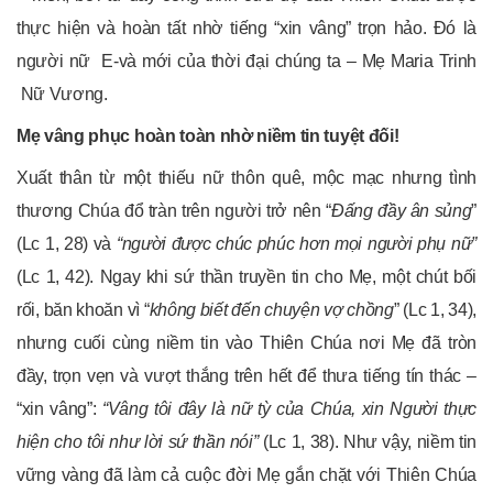
thực hiện và hoàn tất nhờ tiếng “xin vâng” trọn hảo. Đó là
người nữ E-và mới của thời đại chúng ta – Mẹ Maria Trinh
Nữ Vương.
Mẹ vâng phục hoàn toàn nhờ niềm tin tuyệt đối!
Xuất thân từ một thiếu nữ thôn quê, mộc mạc nhưng tình
thương Chúa đổ tràn trên người trở nên “
Đấng đầy ân sủng
”
(Lc 1, 28) và
“người được chúc phúc hơn mọi người phụ nữ”
(Lc 1, 42). Ngay khi sứ thần truyền tin cho Mẹ, một chút bối
rối, băn khoăn vì “
không biết đến chuyện vợ chồng
” (Lc 1, 34),
nhưng cuối cùng niềm tin vào Thiên Chúa nơi Mẹ đã tròn
đầy, trọn vẹn và vượt thắng trên hết để thưa tiếng tín thác –
“xin vâng”:
“Vâng tôi đây là nữ tỳ của Chúa, xin Người thực
hiện cho tôi như lời sứ thần nói”
(Lc 1, 38). Như vậy, niềm tin
vững vàng đã làm cả cuộc đời Mẹ gắn chặt với Thiên Chúa