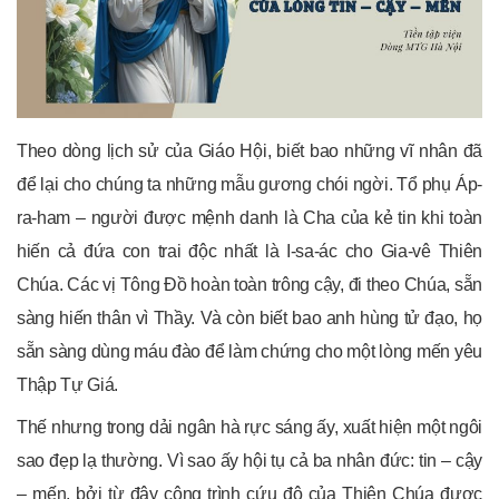
Theo dòng lịch sử của Giáo Hội, biết bao những vĩ nhân đã
để lại cho chúng ta những mẫu gương chói ngời. Tổ phụ Áp-
ra-ham – người được mệnh danh là Cha của kẻ tin khi toàn
hiến cả đứa con trai độc nhất là I-sa-ác cho Gia-vê Thiên
Chúa. Các vị Tông Đồ hoàn toàn trông cậy, đi theo Chúa, sẵn
sàng hiến thân vì Thầy. Và còn biết bao anh hùng tử đạo, họ
sẵn sàng dùng máu đào để làm chứng cho một lòng mến yêu
Thập Tự Giá.
Thế nhưng trong dải ngân hà rực sáng ấy, xuất hiện một ngôi
sao đẹp lạ thường. Vì sao ấy hội tụ cả ba nhân đức: tin – cậy
– mến, bởi từ đây công trình cứu độ của Thiên Chúa được