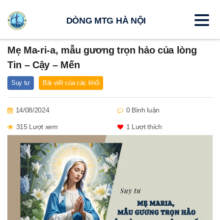
DÒNG MTG HÀ NỘI
Mẹ Ma-ri-a, mẫu gương trọn hảo của lòng
Tin – Cậy – Mến
Suy tư
Bài viết của các khối
14/08/2024
0 Bình luận
315 Lượt xem
1
Lượt thích