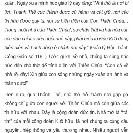
xuân. Ngày xưa mình học giáo lý dạy rằng: “
Nhà thờ là nơi bí
tích Thánh Thể cực thánh được cử hành và cất giữ, nơi các
tín hữu được quy tụ, nơi sự hiện diện của Con Thiên Chúa…
Trong ‘ngôi nhà của Thiên Chúa’, sự chân thật và hài hòa của
các dấu chỉ tạo nên ngôi nhà này, phải biểu lộ Đức Kitô đang
hiện diện và hành động ở chính nơi này
.” (Giáo lý Hội Thánh
Công Giáo số 1181). Ước gì khi về nhà, chúng ta cũng háo
hức đến nhà thờ để trình diện với Thiên Chúa: “Con đã về
nhà rồi đây! Xin giúp con sống những ngày xuân an lành và
thánh đức!”
Hơn nữa, qua Thánh Thể, nhà thờ trở thành nơi gặp gỡ
không chỉ giữa con người với Thiên Chúa mà còn giữa các
tín hữu với nhau. Đây là cộng đoàn đức tin. Nhà thờ là “trái
tim” của mỗi cộng đoàn Kitô hữu, là nơi chúng ta cùng cầu
nguyện, hiệp thông và yêu thương nhau. Nhiều người vẫn