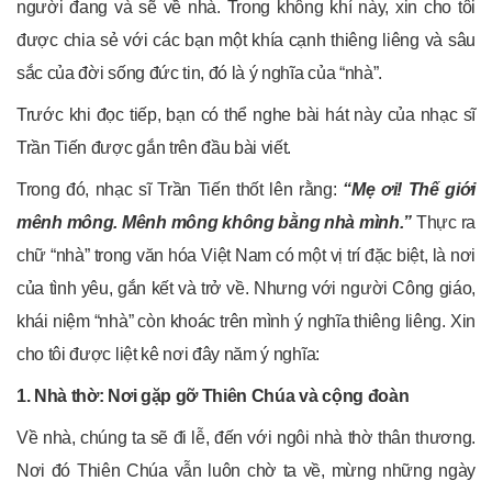
người đang và sẽ về nhà. Trong không khí này, xin cho tôi
được chia sẻ với các bạn một khía cạnh thiêng liêng và sâu
sắc của đời sống đức tin, đó là ý nghĩa của “nhà”.
Trước khi đọc tiếp, bạn có thể nghe bài hát này của nhạc sĩ
Trần Tiến được gắn trên đầu bài viết.
Trong đó, nhạc sĩ Trần Tiến thốt lên rằng:
“Mẹ ơi! Thế giới
mênh mông. Mênh mông không bằng nhà mình.”
Thực ra
chữ “nhà” trong văn hóa Việt Nam có một vị trí đặc biệt, là nơi
của tình yêu, gắn kết và trở về. Nhưng với người Công giáo,
khái niệm “nhà” còn khoác trên mình ý nghĩa thiêng liêng. Xin
cho tôi được liệt kê nơi đây năm ý nghĩa:
1. Nhà thờ: Nơi gặp gỡ Thiên Chúa và cộng đoàn
Về nhà, chúng ta sẽ đi lễ, đến với ngôi nhà thờ thân thương.
Nơi đó Thiên Chúa vẫn luôn chờ ta về, mừng những ngày