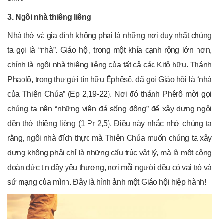
3. Ngôi nhà thiêng liêng
Nhà thờ và gia đình không phải là những nơi duy nhất chúng
ta gọi là “nhà”. Giáo hội, trong một khía cạnh rộng lớn hơn,
chính là ngôi nhà thiêng liêng của tất cả các Kitô hữu. Thánh
Phaolô, trong thư gửi tín hữu Êphêsô, đã gọi Giáo hội là “nhà
của Thiên Chúa” (Ep 2,19-22). Nơi đó thánh Phêrô mời gọi
chúng ta nên “những viên đá sống động” để xây dựng ngôi
đền thờ thiêng liêng (1 Pr 2,5). Điều này nhắc nhở chúng ta
rằng, ngôi nhà đích thực mà Thiên Chúa muốn chúng ta xây
dựng không phải chỉ là những cấu trúc vật lý, mà là một cộng
đoàn đức tin đầy yêu thương, nơi mỗi người đều có vai trò và
sứ mạng của mình. Đây là hình ảnh một Giáo hội hiệp hành!