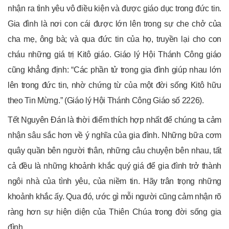
nhận ra tình yêu vô điều kiện và được giáo dục trong đức tin.
Gia đình là nơi con cái được lớn lên trong sự che chở của
cha mẹ, ông bà; và qua đức tin của họ, truyền lại cho con
cháu những giá trị Kitô giáo. Giáo lý Hội Thánh Công giáo
cũng khẳng định: “Các phần tử trong gia đình giúp nhau lớn
lên trong đức tin, nhờ chứng từ của một đời sống Kitô hữu
theo Tin Mừng.” (Giáo lý Hội Thánh Công Giáo số 2226).
Tết Nguyên Đán là thời điểm thích hợp nhất để chúng ta cảm
nhận sâu sắc hơn về ý nghĩa của gia đình. Những bữa cơm
quây quần bên người thân, những câu chuyện bên nhau, tất
cả đều là những khoảnh khắc quý giá để gia đình trở thành
ngôi nhà của tình yêu, của niềm tin. Hãy trân trọng những
khoảnh khắc ấy. Qua đó, ước gì mỗi người cũng cảm nhận rõ
ràng hơn sự hiện diện của Thiên Chúa trong đời sống gia
đình.