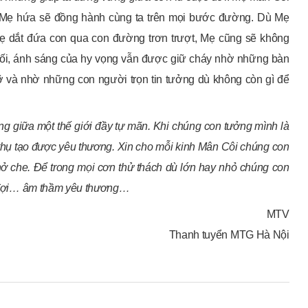
 Mẹ hứa sẽ đồng hành cùng ta trên mọi bước đường. Dù Mẹ
ẹ dắt đứa con qua con đường trơn trượt, Mẹ cũng sẽ không
g tối, ánh sáng của hy vọng vẫn được giữ cháy nhờ những bàn
 vỡ và nhờ những con người trọn tin tưởng dù không còn gì để
ng giữa một thế giới đầy tự mãn. Khi chúng con tưởng mình là
 thụ tạo được yêu thương. Xin cho mỗi
kinh
Mân Côi chúng con
chở che. Để trong mọi cơn
thử thách
dù lớn hay nhỏ chúng con
ợi
…
âm thầm yêu thương
…
MTV
Thanh tuyển MTG Hà Nội