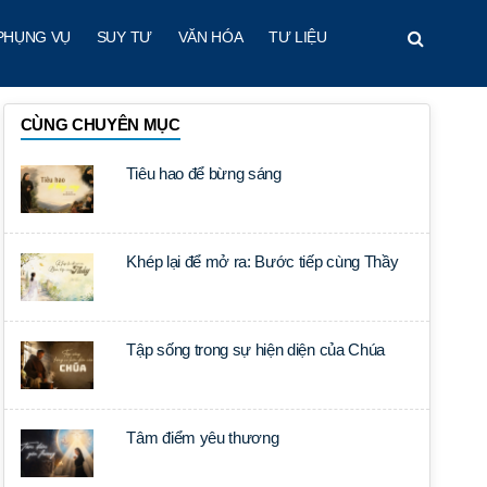
PHỤNG VỤ
SUY TƯ
VĂN HÓA
TƯ LIỆU
CÙNG CHUYÊN MỤC
Tiêu hao để bừng sáng
Khép lại để mở ra: Bước tiếp cùng Thầy
Tập sống trong sự hiện diện của Chúa
Tâm điểm yêu thương