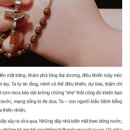
ể lên mặt trăng, khám phá lòng đại dương, điều khiển máy móc
 tay. Ta tự tin rằng, mình có thể điều khiển, dự báo, thậm chí
một cơn mưa kéo dài tưởng chừng “nhẹ” thôi cũng đủ khiến bao
 nước, mạng sống bị đe dọa. Ta – con người kiêu hãnh bỗng
 thiên nhiên.
 tiếp xảy ra vừa qua. Những dãy nhà biến mất theo dòng nước;
 những bà mẹ bế con không biết ngày mai sẽ ra sao. Và giữa