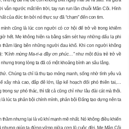
 vẫn ngước mắt lên trời, tay run run lần chuỗi Mân Côi. Hình
hất của đức tin bởi nó thực sự đã “chạm” đến con tim.
a mình cũng là lúc con người có cơ hội để trở về trong khiêm
iờ hết. Mẹ không hiện ra bằng sấm sét hay những dấu lạ phi
ện thầm lặng bên những người đau khổ. Khi con người không
ị:
“Kính mừng Ma-ri-a đầy ơn phúc…”
như một đứa trẻ trở về
, nhưng trong lòng ta đã có một khoảng bình an sâu lắng.
thứ. Chúng ta chỉ là thụ tạo mỏng manh, sống nhờ tình yêu và
ể xây nhà cao, đắp đê lớn, lập kế hoạch đối phó thiên tai,…
ng sự phó thác, thì tất cả cũng chỉ như lâu đài cát mà thôi.
g là lúc ta phản bội chính mình, phản bội Đấng tạo dựng nên ta
 thầm nhưng lại là vũ khí mạnh mẽ nhất. Nó không điều khiển
n lũ nhưng giúp ta đứng vững giữa cơn lũ cuộc đời. Mẹ Mân Côi