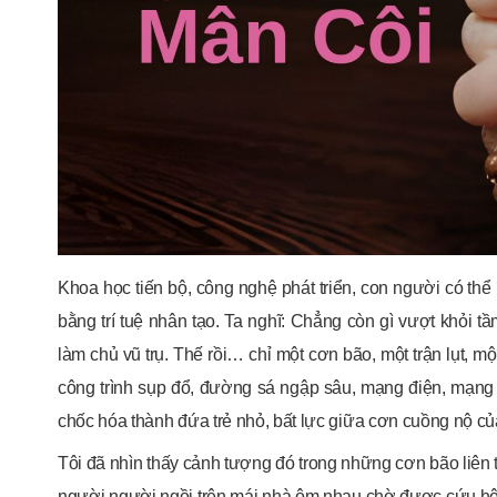
Khoa học tiến bộ, công nghệ phát triển, con người có th
bằng trí tuệ nhân tạo. Ta nghĩ: Chẳng còn gì vượt khỏi tầm
làm chủ vũ trụ. Thế rồi… chỉ một cơn bão, một trận lụt, 
công trình sụp đổ, đường sá ngập sâu, mạng điện, mạng
chốc hóa thành đứa trẻ nhỏ, bất lực giữa cơn cuồng nộ của
Tôi đã nhìn thấy cảnh tượng đó trong những cơn bão liên
người người ngồi trên mái nhà ôm nhau chờ được cứu hộ;