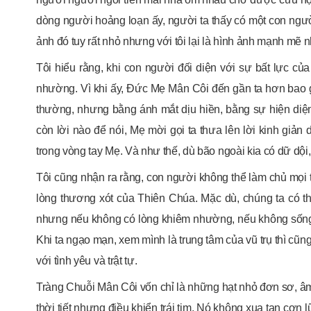
dòng người hoảng loạn ấy, người ta thấy có một con người
ảnh đó tuy rất nhỏ nhưng với tôi lại là hình ảnh mạnh mẽ n
Tôi hiểu rằng, khi con người đối diện với sự bất lực củ
nhường. Vì khi ấy, Đức Mẹ Mân Côi đến gần ta hơn bao g
thường, nhưng bằng ánh mắt dịu hiền, bằng sự hiện di
còn lời nào để nói, Mẹ mời gọi ta thưa lên lời kinh giản d
trong vòng tay Mẹ. Và như thế, dù bão ngoài kia có dữ dội
Tôi cũng nhận ra rằng, con người không thể làm chủ mọi 
lòng thương xót của Thiên Chúa. Mặc dù, chúng ta có th
nhưng nếu không có lòng khiêm nhường, nếu không sống tro
Khi ta ngạo mạn, xem mình là trung tâm của vũ trụ thì cũn
với tình yêu và trật tự.
Tràng Chuỗi Mân Côi vốn chỉ là những hạt nhỏ đơn sơ, âm
thời tiết nhưng điều khiển trái tim. Nó không xua tan cơ