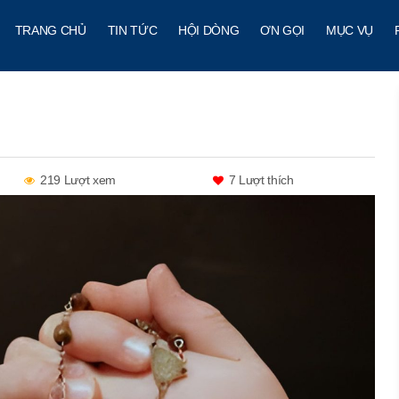
TRANG CHỦ
TIN TỨC
HỘI DÒNG
ƠN GỌI
MỤC VỤ
219 Lượt xem
7
Lượt thích