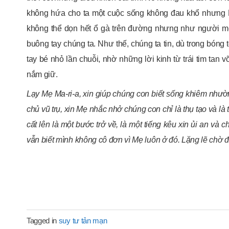
không hứa cho ta một cuộc sống không đau khổ nhưng
không thể dọn hết ổ gà trên đường nhưng như người m
buông tay chúng ta. Như thế, chúng ta tin, dù trong bón
tay bé nhỏ lần chuỗi, nhờ những lời kinh từ trái tim tan
nắm giữ.
Lạy Mẹ Ma-ri-a, xin giúp chúng con biết sống khiêm nhườ
chủ vũ trụ, xin Mẹ nhắc nh
ở
chúng con chỉ là thụ tạo và là
cất lên
là một bước trở về, là một tiếng kêu xin ủi an và 
vẫn biết mình không cô đơn
v
ì Mẹ luôn ở đ
ó.
L
ặng lẽ chờ đ
Tagged in
suy tư tản mạn