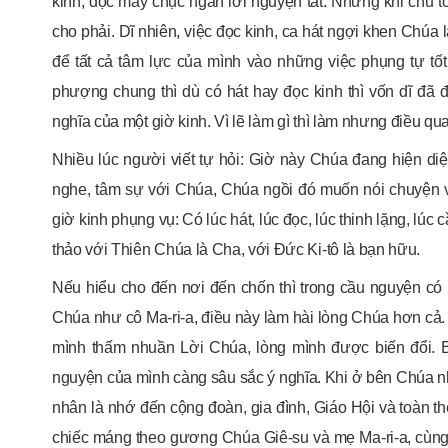
kinh, đọc mấy chục ngàn lời nguyện tắt. Nhưng khi chu t
cho phải. Dĩ nhiên, việc đọc kinh, ca hát ngợi khen Chúa l
để tất cả tâm lực của mình vào những việc phụng tự tố
phượng chung thì dù có hát hay đọc kinh thì vốn dĩ đã
nghĩa của một giờ kinh. Vì lẽ làm gì thì làm nhưng điều qu
Nhiều lúc người viết tự hỏi: Giờ này Chúa đang hiện di
nghe, tâm sự với Chúa, Chúa ngồi đó muốn nói chuyện 
giờ kinh phụng vụ: Có lúc hát, lúc đọc, lúc thinh lặng, lúc
thảo với Thiên Chúa là Cha, với Đức Ki-tô là bạn hữu.
Nếu hiểu cho đến nơi đến chốn thì trong cầu nguyện có 
Chúa như cô Ma-ri-a, điều này làm hài lòng Chúa hơn cả.
mình thấm nhuần Lời Chúa, lòng mình được biến đổi. Bả
nguyện của mình càng sâu sắc ý nghĩa. Khi ở bên Chúa n
nhân là nhớ đến cộng đoàn, gia đình, Giáo Hội và toàn t
chiếc máng theo gương Chúa Giê-su và mẹ Ma-ri-a, cùn