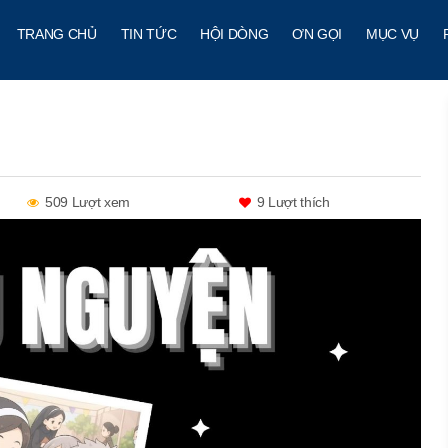
TRANG CHỦ
TIN TỨC
HỘI DÒNG
ƠN GỌI
MỤC VỤ
509 Lượt xem
9
Lượt thích