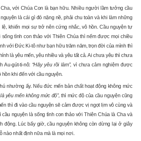
là Cha, với Chúa Con là bạn hữu. Nhiều người lầm tưởng cầu
nguyện là cái gì đó nặng nề, phải chu toàn và khi làm những
 lệ, khiến mọi sự trở nên cứng nhắc, vô hồn. Cầu nguyện tự
i sống tình con thảo với Thiên Chúa thì nếm được mọi chiều
tình với Đức Ki-tô như bạn hữu trăm năm, trọn đời của mình thì
h là yêu mến, yêu nhiều và yêu tất cả. Ai chưa yêu thì chưa
 Au-gút-ti-nô:
“Hãy yêu rồi làm”,
vì chưa cảm nghiệm được
ô hồn khi đến với cầu nguyện.
phú nhường ấy. Nếu đức mến bản chất hoạt động không mức
 là yêu mến không mức độ”,
thì mức độ của cầu nguyện cũng
ến thì đi vào cầu nguyện sẽ cảm được vị ngọt lịm vô cùng và
ì cầu nguyện là sống tình con thảo với Thiên Chúa là Cha và
nh động. Lúc bấy giờ, cầu nguyện không còn dừng lại ở giây
ỗ nào nhất định nữa mà là mọi nơi.