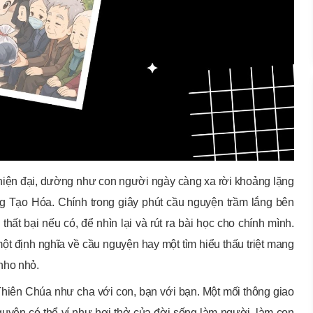
 hiện đại, dường như con người ngày càng xa rời khoảng lặng
g Tạo Hóa. Chính trong giây phút cầu nguyện trầm lắng bên
hất bại nếu có, để nhìn lại và rút ra bài học cho chính mình.
một định nghĩa về cầu nguyện hay một tìm hiểu thấu triệt mang
nho nhỏ.
 Thiên Chúa như cha với con, bạn với bạn. Một mối thông giao
nguyện có thể ví như hơi thở của đời sống làm người, làm con