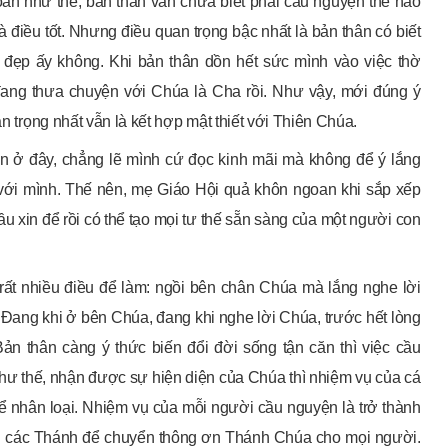
oàn như thế, bản thân vẫn chưa biết phải cầu nguyện thế nào
à điều tốt. Nhưng điều quan trọng bậc nhất là bản thân có biết
t đẹp ấy không. Khi bản thân dồn hết sức mình vào việc thờ
 đang thưa chuyện với Chúa là Cha rồi. Như vậy, mới đúng ý
an trọng nhất vẫn là kết hợp mật thiết với Thiên Chúa.
ện ở đây, chẳng lẽ mình cứ đọc kinh mãi mà không để ý lắng
với mình. Thế nên, mẹ Giáo Hội quả khôn ngoan khi sắp xếp
 cầu xin để rồi có thể tạo mọi tư thế sẵn sàng của một người con
rất nhiều điều để làm: ngồi bên chân Chúa mà lắng nghe lời
 Đang khi ở bên Chúa, đang khi nghe lời Chúa, trước hết lòng
n thân càng ý thức biến đổi đời sống tận căn thì việc cầu
hư thế, nhận được sự hiện diện của Chúa thì nhiệm vụ của cá
hể nhân loại. Nhiệm vụ của mỗi người cầu nguyện là trở thành
g các Thánh để chuyển thông ơn Thánh Chúa cho mọi người.