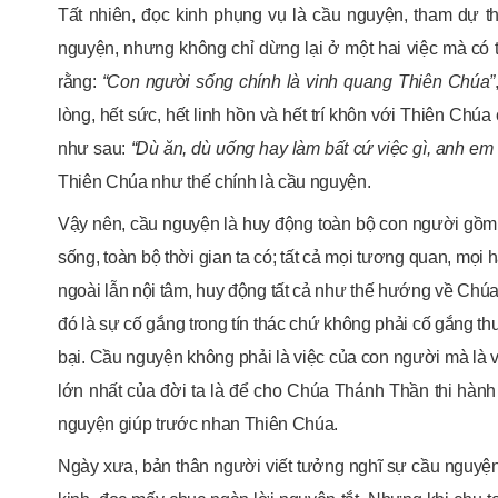
Tất nhiên, đọc kinh phụng vụ là cầu nguyện, tham dự t
nguyện, nhưng không chỉ dừng lại ở một hai việc mà có t
rằng:
“Con người sống chính là vinh quang Thiên Chúa”
lòng, hết sức, hết linh hồn và hết trí khôn với Thiên Ch
như sau:
“Dù ăn, dù uống hay làm bất cứ việc gì, anh em
Thiên Chúa như thế chính là cầu nguyện.
Vậy nên, cầu nguyện là huy động toàn bộ con người gồm mọ
sống, toàn bộ thời gian ta có; tất cả mọi tương quan, mọi
ngoài lẫn nội tâm, huy động tất cả như thế hướng về Chúa
đó là sự cố gắng trong tín thác chứ không phải cố gắng thu
bại. Cầu nguyện không phải là việc của con người mà là v
lớn nhất của đời ta là để cho Chúa Thánh Thần thi hành
nguyện giúp trước nhan Thiên Chúa.
Ngày xưa, bản thân người viết tưởng nghĩ sự cầu nguyện 