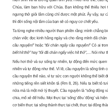
Chúa, làm bạn hữu với Chúa. Bạn không thể thiếu hơi th
ngưng thở giỏi lắm cũng chỉ được một phút. Ấy vậy, sự c
thì đời sống nội tâm của bạn sẽ có nguy cơ chết yểu.
Ta từng nghe nhiều người than phiền rằng: mình chẳng bi
chán việc đọc kinh hằng ngày và cho rằng mình đã chán 
cầu nguyện!”
hoặc
“tôi chán ngấy cầu nguyện!”
Có ai tron
biết hít thở”
hay
“tôi đã chán ngấy việc hít thở”
,… Nói như t
Nếu hơi thở và sự sống tự nhiên, tự động đến mức quen t
nhiên và tự động như thế. Vì lẽ, cầu nguyện là sống tình 
cầu nguyện thế nào, vì tự sức con người không thể biết
những tiếng rên siết khôn tả (Rm 8, 26). Nếu ta biết tỏ
nữa mà là một mớ lý thuyết. Cầu nguyện là “sống động v
chia, mổ xẻ để hiểu. Mọi thực tại ‘sống’ đều ‘động’ và hi
cơ biến thực tại sống thành thực tại chết, thực tại động thà