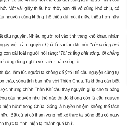
ở. Một vài giây thiếu hơi thở, bạn đã vô cùng khó chịu, có
ầu nguyện cũng không thể thiếu dù một ít giây, thiếu hơn nữa
ết cầu nguyện. Nhiều người rơi vào tình trạng khô khan, nhàm
ngấy việc cầu nguyện. Quả là sai lầm khi nói:
“Tôi chẳng biết
g con cái loài người nói rằng: “
Tôi chẳng biết sống, tôi chẳng
hế cũng đồng nghĩa với việc chán sống rồi.
huộc, lắm lúc người ta không để ý tới thì cầu nguyện cũng tự
con thảo, sống tình bạn hữu với Thiên Chúa. Ta không cần biết
 được nhưng chính Thần Khí cầu thay nguyện giúp cho ta bằng
 tường cầu nguyện như thế nào thì đó không còn là cầu nguyện
à hiện hữu” trong Chúa. Sống là huyền nhiệm, không thể tách
ện hữu. Bất cứ ai có tham vọng mổ xẻ thực tại sống đều có nguy
nh thực tại tĩnh, hiện tại thành quá khứ.