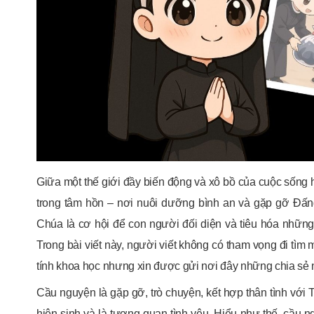
Giữa một thế giới đầy biến động và xô bồ của cuộc sống
trong tâm hồn – nơi nuôi dưỡng bình an và gặp gỡ Đấn
Chúa là cơ hội để con người đối diện và tiêu hóa những t
Trong bài viết này, người viết không có tham vọng đi tìm 
tính khoa học nhưng xin được gửi nơi đây những chia sẻ 
Cầu nguyện là gặp gỡ, trò chuyện, kết hợp thân tình với
hiện sinh và là tương quan tình yêu. Hiểu như thế, cầu 