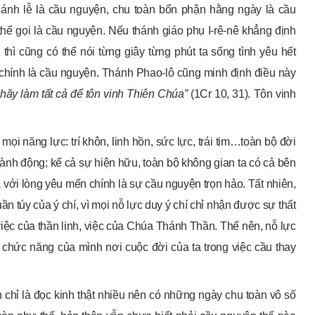
hánh lễ là cầu nguyện, chu toàn bổn phận hằng ngày là cầu
hể gọi là cầu nguyện. Nếu thánh giáo phụ I-rê-nê khẳng định
, thì cũng có thể nói từng giây từng phút ta sống tình yêu hết
úa chính là cầu nguyện. Thánh Phao-lô cũng minh định điều này
 hãy làm tất cả để tôn vinh Thiên Chúa”
(1Cr 10, 31). Tôn vinh
i năng lực: trí khôn, linh hồn, sức lực, trái tim…toàn bộ đời
 hành động; kể cả sự hiện hữu, toàn bộ không gian ta có cả bên
 với lòng yêu mến chính là sự cầu nguyện trọn hảo. Tất nhiên,
ần túy của ý chí, vì mọi nỗ lực duy ý chí chỉ nhận được sự thất
iệc của thần linh, việc của Chúa Thánh Thần. Thế nên, nỗ lực
 chức năng của mình nơi cuộc đời của ta trong việc cầu thay
chỉ là đọc kinh thật nhiều nên có những ngày chu toàn vô số