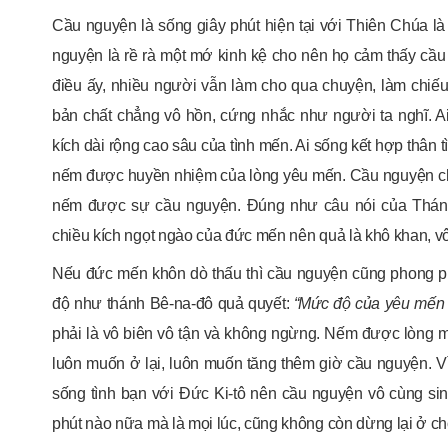
Cầu nguyện là sống giây phút hiện tại với Thiên Chúa 
nguyện là rề rà một mớ kinh kệ cho nên họ cảm thấy cầu 
điều ấy, nhiều người vẫn làm cho qua chuyện, làm chiếu
bản chất chẳng vô hồn, cứng nhắc như người ta nghĩ. A
kích dài rộng cao sâu của tình mến. Ai sống kết hợp thân 
nếm được huyền nhiệm của lòng yêu mến. Cầu nguyện chín
nếm được sự cầu nguyện. Đúng như câu nói của Thánh
chiều kích ngọt ngào của đức mến nên quả là khô khan, v
Nếu đức mến khôn dò thấu thì cầu nguyện cũng phong 
độ như thánh Bê-na-đô quả quyết:
“Mức độ của yêu mến
phải là vô biên vô tận và không ngừng. Nếm được lòng m
luôn muốn ở lại, luôn muốn tăng thêm giờ cầu nguyện. V
sống tình bạn với Đức Ki-tô nên cầu nguyện vô cùng si
phút nào nữa mà là mọi lúc, cũng không còn dừng lại ở ch