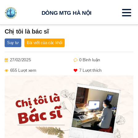
DÒNG MTG HÀ NỘI
Chị tôi là bác sĩ
Suy tư
Bài viết của các khối
27/02/2025
0 Bình luận
655 Lượt xem
7
Lượt thích