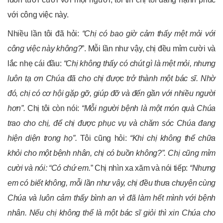
với công việc này.
Nhiều lần tôi đã hỏi:
“Chị có bao giờ cảm thấy mệt mỏi với
công việc này không?
”. Mỗi lần như vậy, chị đều mỉm cười và
lắc nhẹ cái đầu:
“Chị không thấy có chút gì là mệt mỏi, nhưng
luôn tạ ơn Chúa đã cho chị được trở thành một bác sĩ. Nhờ
đó, chị có cơ hội gặp gỡ, giúp đỡ và đến gần với nhiều người
hơn”.
Chị tôi còn nói:
“Mỗi người bệnh là một món quà Chúa
trao cho chị, để chị được phục vụ và chăm sóc Chúa đang
hiện diện trong họ”.
Tôi cũng hỏi:
“Khi chị không thể chữa
khỏi cho một bệnh nhân, chị có buồn không?”. Chị cũng mỉm
cười và nói: “Có chứ em.
” Chị nhìn xa xăm và nói tiếp:
“Nhưng
em có biết không, mỗi lần như vậy, chị đều thưa chuyện cùng
Chúa và luôn cảm thấy bình an vì đã làm hết mình với bệnh
nhân. Nếu chị không thể là một bác sĩ giỏi thì xin Chúa cho