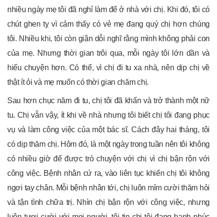
nhiều ngày mẹ tôi đã nghỉ làm để ở nhà với chị. Khi đó, tôi có
chút ghen tỵ vì cảm thấy có vẻ mẹ đang quý chị hơn chúng
tôi. Nhiều khi, tôi còn giận dỗi nghĩ rằng mình không phải con
của mẹ. Nhưng thời gian trôi qua, mỗi ngày tôi lớn dần và
hiểu chuyện hơn. Có thể, vì chị đi tu xa nhà, nên dịp chị về
thật ít ỏi và mẹ muốn có thời gian chăm chị.
Sau hơn chục năm đi tu, chị tôi đã khấn và trở thành một nữ
tu. Chị vẫn vậy, ít khi về nhà nhưng tôi biết chị tôi đang phục
vụ và làm công việc của một bác sĩ. Cách đây hai tháng, tôi
có dịp thăm chị. Hôm đó, là một ngày trong tuần nên tôi không
có nhiều giờ để được trò chuyện với chị vì chị bận rộn với
công việc. Bệnh nhân cứ ra, vào liên tục khiến chị tôi không
ngơi tay chân. Mỗi bệnh nhân tới, chị luôn mỉm cười thăm hỏi
và tận tình chữa trị. Nhìn chị bận rộn với công việc, nhưng
luôn tươi cười với mọi người, tôi tin chị tôi đang hạnh phúc