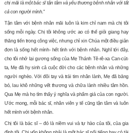
chị mãi là một bác sĩ tận tâm và yêu thương bệnh nhân với tất
cả con người mình.”
Tận tâm với bệnh nhân mãi luôn là kim chỉ nam mà chị tôi
sống mỗi ngày. Chị tôi không ước ao có thể giỏi giang hay
thăng tiến trong công việc, nhưng chỉ xin Chúa một điều giản
đơn là sống hết mình- hết tình với bệnh nhân. Nghĩ tới đây,
cho tôi nhớ lại gương sống của Mẹ Thánh Tê-rê-xa Can-cút-
ta, Mẹ đã hy sinh cả cuộc đời cho các bệnh nhân và những
người nghèo. Với đôi tay và trái tim nhân lành, Mẹ đã băng
bó, lau khô những vết thương và chữa lành nhiều tâm hồn.
Qua Mẹ mà họ tìm thấy ý nghĩa và phẩm giá của con người.
Ước mong, mỗi bác sĩ, nhân viên y tế cũng tận tâm và luôn
hết mình với bệnh nhân.
Chị tôi là bác sĩ – đó là niềm vui và tự hào của tôi, của gia
đình tôi. Chị vốn không phải là một bác sĩ nổi tiếng hay có tài