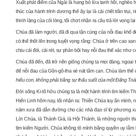
Xuất phát điểm của Ngài là hang bò lừa tanh hôi, nghèo 
thúc của hành trình dương thế ấy lại là cái chết trần trụi,
thinh lặng của cõi lòng, tôi chợt nhận ra câu trả lời vọng lại 
Chúa đã làm người, đã đi qua tận cùng của nỗi đau khổ đ
có thể thốt lên trong tuyệt vọng rằng: Chúa ở trên cao 
chịu cái đói, cái rét, sự phản bội hay nỗi đau thể xác như
Chúa đã đến, đã trở nên giống chúng ta mọi đàng, ngoại tr
để nỗi đau của Gôn-gô-tha xé nát tâm can. Chúa làm thế để
hiểu con, không phải bằng sự thấu suốt của một Đấng Toàn
Đời sống Ki-tô hữu chúng ta là một hành trình tìm kiếm 
Hiển Linh hôm nay, tôi nhận ra: Thiên Chúa tuy ẩn mình
năm xưa đã dẫn đường cho các nhà đạo sĩ từ phương xa, 
Lời Chúa, là Thánh Giá, là Hội Thánh, là những người th
tìm kiếm Người. Chúa không tỏ mình bằng quyền uy lẫm li