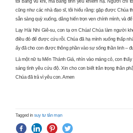
tôi bằng vũ khí, mà bằng tình yêu khiêm hạ. Người chỉ 
cũng như các nhà đạo sĩ, tôi hiểu rằng: gặp được Chúa th
sẵn sàng quỳ xuống, dâng hiến trọn vẹn chính mình, và đ
Lạy Hài Nhi Giê-su, con tạ ơn Chúa! Chúa làm người kh
điều đó để được cứu rỗi. Chúa đã hạ mình xuống thấp nhấ
ấy đã cho con được thông phần vào sự sống thần linh – đ
Là một nữ tu Mến Thánh Giá, nhìn vào máng cỏ, con thấy b
sáng tình yêu cứu độ. Xin cho con biết trân trọng thân 
Chúa đã trả vì yêu con. Amen
Tagged in
suy tư tản mạn