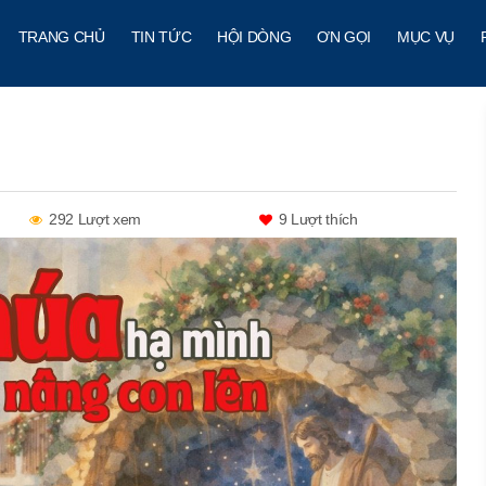
TRANG CHỦ
TIN TỨC
HỘI DÒNG
ƠN GỌI
MỤC VỤ
292 Lượt xem
9
Lượt thích