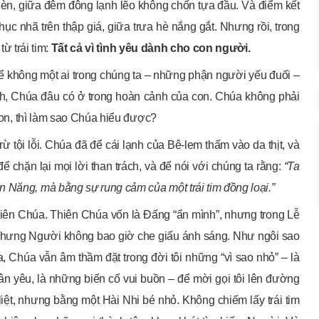
hèn, giữa đêm đông lạnh lẽo không chốn tựa đầu. Và điểm kết
 nhục nhã trên thập giá, giữa trưa hè nắng gắt. Nhưng rồi, trong
từ trái tim:
Tất cả vì tình yêu dành cho con người.
ể không một ai trong chúng ta – những phận người yếu đuối –
xanh, Chúa đâu có ở trong hoàn cảnh của con. Chúa không phải
 con, thì làm sao Chúa hiểu được?
ừ tội lỗi. Chúa đã để cái lạnh của Bê-lem thấm vào da thịt, và
 chặn lại mọi lời than trách, và để nói với chúng ta rằng:
“Ta
 Năng, mà bằng sự rung cảm của một trái tim đồng loại.”
Thiên Chúa. Thiên Chúa vốn là Đấng “ẩn mình”, nhưng trong Lễ
, nhưng Người không bao giờ che giấu ánh sáng. Như ngôi sao
Chúa vẫn âm thầm đặt trong đời tôi những “vì sao nhỏ” – là
ân yêu, là những biến cố vui buồn – để mời gọi tôi lên đường
ệt, nhưng bằng một Hài Nhi bé nhỏ. Không chiếm lấy trái tim