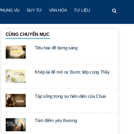
PHỤNG VỤ
SUY TƯ
VĂN HÓA
TƯ LIỆU
CÙNG CHUYÊN MỤC
Tiêu hao để bừng sáng
Khép lại để mở ra: Bước tiếp cùng Thầy
Tập sống trong sự hiện diện của Chúa
Tâm điểm yêu thương