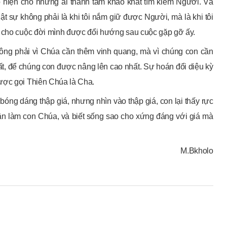
tỏ hiện cho những ai thành tâm khao khát tìm kiếm Người. Và
ật sự không phải là khi tôi nắm giữ được Người, mà là khi tôi
ể cho cuộc đời mình được đổi hướng sau cuộc gặp gỡ ấy.
ông phải vì Chúa cần thêm vinh quang, mà vì chúng con cần
t, để chúng con được nâng lên cao nhất. Sự hoán đổi diệu kỳ
ược gọi Thiên Chúa là Cha.
óng dáng thập giá, nhưng nhìn vào thập giá, con lại thấy rực
phận làm con Chúa, và biết sống sao cho xứng đáng với giá mà
M.Bkholo