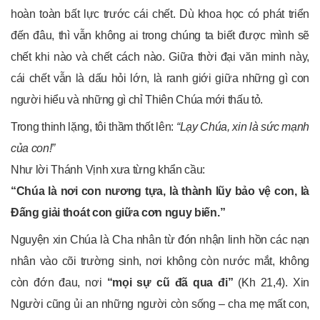
hoàn toàn bất lực trước cái chết. Dù khoa học có phát triển
đến đâu, thì vẫn không ai trong chúng ta biết được mình sẽ
chết khi nào và chết cách nào. Giữa thời đại văn minh này,
cái chết vẫn là dấu hỏi lớn, là ranh giới giữa những gì con
người hiểu và những gì chỉ Thiên Chúa mới thấu tỏ.
Trong thinh lặng, tôi thầm thốt lên:
“Lạy Chúa, xin là sức mạnh
của con!”
Như lời Thánh Vịnh xưa từng khẩn cầu:
“Chúa là nơi con nương tựa, là thành lũy bảo vệ con, là
Đấng giải thoát con giữa cơn nguy biến.”
Nguyện xin Chúa là Cha nhân từ đón nhận linh hồn các nạn
nhân vào cõi trường sinh, nơi không còn nước mắt, không
còn đớn đau, nơi
“mọi sự cũ đã qua đi”
(Kh 21,4). Xin
Người cũng ủi an những người còn sống – cha mẹ mất con,