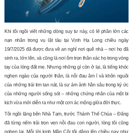
Khi tôi ngồi viết những dòng suy tư này, có lẽ phần lớn các
nạn nhân trong vụ lật tàu tại Vịnh Hạ Long chiều ngày
19/7/2025 đã được đưa về an nghỉ nơi quê nhà – nơi họ đã
sinh ra, lớn lên, và cũng là nơi ôm trọn thân xác họ trong vòng
tay của lòng đất mẹ. Nhưng những gì còn ở lại, là tiếng khóc
nghẹn ngào của người thân, là nỗi đau âm ỉ và khôn nguôi
của những trái tim tan nát, là sự ám ảnh hằn sâu trong ký ức
của những người sống sót – những chứng nhân của một bi
kịch vừa mới diễn ra như một cơn ác mộng giữa đời thực.
Tôi ngồi lặng bên Nhà Tạm, trước Thánh Thể Chúa – Đấng
đã từng nếm trải trọn vẹn nỗi đau con người, lòng tôi cũng
nghẹn lại. Mỗi lời kinh Mân Côi tôi dâng lên chiều nay như