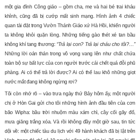
một gia đình Công giáo – gồm cha, mẹ và hai bé trai kháu
khỉnh, cũng đã bị cướp mất sinh mạng. Hình ảnh 4 chiếc
quan tài đặt trong Vườn Thánh Giáo xứ Hà Hồi, khiến người
ta không khỏi quặn lòng. Những tiếng gào thét xé tan bầu
không khí tang thương:
“Trả lại con? Trả lại cháu cho tôi?…”
Những lời oán thán trong vô vọng vang lên như chất chứa
toàn bộ sự bất lực của con người trước cái chết quá đỗi phũ
phàng. Ai có thể trả lời được? Ai có thể lau khô những giọt
nước mắt đang không ngừng rơi?
Tôi còn nhớ rõ – vào trưa ngày thứ Bảy hôm ấy, một người
chị ở Hòn Gai gửi cho tôi những hình ảnh đầu tiên của cơn
bão Wipha: bầu trời nhuộm màu xám chì, cây cối gãy đổ,
mưa giăng trắng xóa. Và rồi không đầy một giờ sau, tin tức
dội về: một chiếc tàu du lịch với 49 hành khách đã bị lật trên