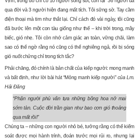
Vịnh, trong đó chỉ có 10 người sống sót, còn lại 36 người đã
qua đời và 3 người hiện đang mất tích. Tôi sững sờ. Tay cầm
điện thoại mà tim như thắt lại. Chỉ cách đó vài ngày, tôi cũng
đã bước lên một con tàu giống như thế – khi trời trong, mây
biếc, gió nhẹ. Tôi còn nhớ cảm giác an toàn, vững chãi, làm
sao có thể ngờ rằng nó cũng có thể nghiêng ngả, rồi bị sóng
gió nuốt chửng chỉ trong tích tắc?
Phải chăng, đó chính là bản chất của kiếp người: mong manh
và bất định, như lời bài hát “Mỏng manh kiếp người”
của Lm.
Hải Đăng
“Phận người phù vân tựa những bông hoa nở mai
sớm tàn. Cuộc đời trần gian như bao cơn gió thoảng
qua mất rồi!”
Chúng ta – những con người nhỏ bé, tưởng rằng có thể kiểm
soát được mọi hành trình, đoán trước mọi rủi ro, nhưng lại