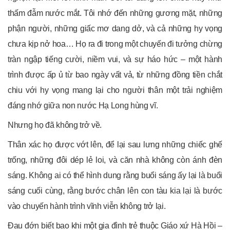
thấm đẫm nước mắt. Tôi nhớ đến những gương mặt, những
phận người, những giấc mơ dang dở, và cả những hy vọng
chưa kịp nở hoa… Họ ra đi trong một chuyến đi tưởng chừng
tràn ngập tiếng cười, niềm vui, và sự háo hức – một hành
trình được ấp ủ từ bao ngày vất vả, từ những đồng tiền chắt
chiu với hy vọng mang lại cho người thân một trải nghiệm
đáng nhớ giữa non nước Hạ Long hùng vĩ.
Nhưng họ đã không trở về.
Thân xác họ được vớt lên, để lại sau lưng những chiếc ghế
trống, những đôi dép lẻ loi, và căn nhà không còn ánh đèn
sáng. Không ai có thể hình dung rằng buổi sáng ấy lại là buổi
sáng cuối cùng, rằng bước chân lên con tàu kia lại là bước
vào chuyến hành trình vĩnh viễn không trở lại.
Đau đớn biết bao khi một gia đình trẻ thuộc Giáo xứ Hà Hồi –