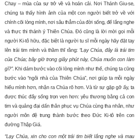
Chay – mùa của sự trở về và hoán cải. Nơi Thánh Giu-se,
chúng ta thấy hình ảnh của một con người biết trở về với
chính cõi lòng mình, nơi sâu thẳm của đời sống, để lắng nghe
và thực thi thánh ý Thiên Chúa. Đó cũng là lời mời gọi mỗi
người Ki-tô hữu, đặc biệt là người tu sĩ mỗi ngày hãy đặt tay
lên trái tim mình và thầm thĩ rằng:
“Lạy Chúa, đây là trái tim
của Chúa; bây giờ trong giây phút này, Chúa muốn con làm
gì?”.
Khi dám bước vào cõi lòng mình như thế, chúng ta cũng
bước vào “ngôi nhà của Thiên Chúa”, nơi giúp ta mỗi ngày
hiểu mình hơn, nhận ra Chúa rõ hơn. Và từ sự gặp gỡ ấy, ta
được thúc đẩy sống trọn vẹn hơn: yêu thương bằng cả con
tim và quảng đại dấn thân phục vụ Chúa cùng tha nhân, như
người môn đệ trung thành bước theo Đức Ki-tô trên con
đường Thập Giá.
“Lạy Chúa, xin cho con một trái tim biết lắng nghe và mau