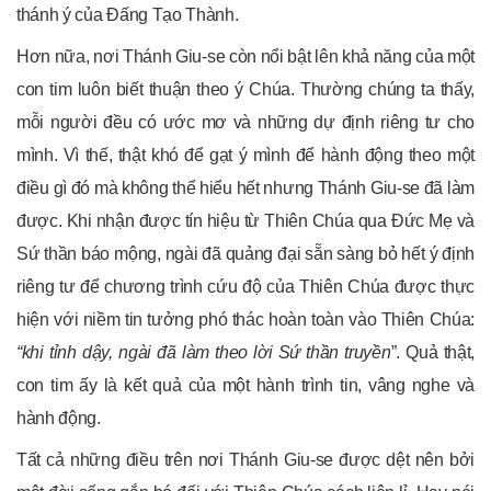
thánh ý của Đấng Tạo Thành.
Hơn nữa, nơi Thánh Giu-se còn nổi bật lên khả năng của một
con tim luôn biết thuận theo ý Chúa. Thường chúng ta thấy,
mỗi người đều có ước mơ và những dự định riêng tư cho
mình. Vì thế, thật khó để gạt ý mình để hành động theo một
điều gì đó mà không thể hiểu hết nhưng Thánh Giu-se đã làm
được. Khi nhận được tín hiệu từ Thiên Chúa qua Đức Mẹ và
Sứ thần báo mộng, ngài đã quảng đại sẵn sàng bỏ hết ý định
riêng tư để chương trình cứu độ của Thiên Chúa được thực
hiện với niềm tin tưởng phó thác hoàn toàn vào Thiên Chúa:
“khi tỉnh dậy, ngài đã làm theo lời Sứ thần truyền
”. Quả thật,
con tim ấy là kết quả của một hành trình tin, vâng nghe và
hành động.
Tất cả những điều trên nơi Thánh Giu-se được dệt nên bởi