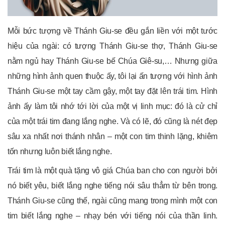
Mỗi bức tượng về Thánh Giu-se đều gắn liền với một tước
hiệu của ngài: có tượng Thánh Giu-se thợ, Thánh Giu-se
nằm ngủ hay Thánh Giu-se bế Chúa Giê-su,… Nhưng giữa
những hình ảnh quen thuộc ấy, tôi lại ấn tượng với hình ảnh
Thánh Giu-se một tay cầm gậy, một tay đặt lên trái tim. Hình
ảnh ấy làm tôi nhớ tới lời của một vị linh mục: đó là cử chỉ
của một trái tim đang lắng nghe. Và có lẽ, đó cũng là nét đẹp
sâu xa nhất nơi thánh nhân – một con tim thinh lặng, khiêm
tốn nhưng luôn biết lắng nghe.
Trái tim là một quà tặng vô giá Chúa ban cho con người bởi
nó biết yêu, biết lắng nghe tiếng nói sâu thẳm từ bên trong.
Thánh Giu-se cũng thế, ngài cũng mang trong mình một con
tim biết lắng nghe – nhạy bén với tiếng nói của thần linh.