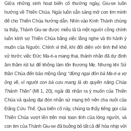
Giữa những sinh hoạt biến cố thường ngày, Giu-se luôn
hướng về Thiên Chúa. Ngài luôn sẵn sàng mở con tim mình
để cho Thiên Chúa hướng dẫn. Nhìn vào Kinh Thánh chúng
ta thấy, Thánh Giu-se được miêu tả là một người công chính
luôn kính sợ Thiên Chúa bằng việc lắng nghe và thi hành ý
muốn của Người. Chính vì thế, khi đối diện với tình thế khó
xử trước việc Đức Ma-ri-a mang thai, thánh nhân đã dự định
âm thầm rút lui để không làm tổn thương Mẹ. Nhưng khi Sứ
thần Chúa đến báo mộng rằng: “
đừng ngại đón bà Ma-ri-a vợ
ông về, vì người con bà cưu mang là do quyền năng Chúa
Thánh Thần”
(Mt 1, 20), ngài đã nhận ra ý muốn của Thiên
Chúa và quảng đại đón nhận sứ mạng trở nên cha nuôi của
Đấng Cứu Thế. Qua biến cố này, chúng ta thấy tiếng gọi của
Thiên Chúa vượt lên trên mọi toan tính của lòng người, và
con tim của Thánh Giu-se đã buông bỏ tất cả để hòa nhịp với