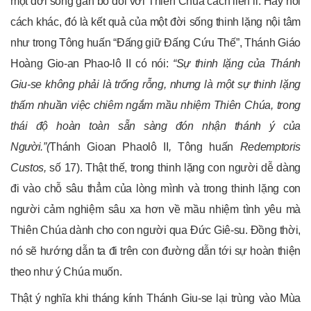
một đời sống gắn bó đối với Thiên Chúa cách liên lỉ. Hay nói
cách khác, đó là kết quả của một đời sống thinh lặng nội tâm
như trong Tông huấn “Đấng giữ Đấng Cứu Thế”, Thánh Giáo
Hoàng Gio-an Phao-lô II có nói:
“Sự thinh lặng của Thánh
Giu-se không phải là trống rỗng, nhưng là một sự thinh lặng
thấm nhuần việc chiêm ngắm mầu nhiệm Thiên Chúa, trong
thái độ hoàn toàn sẵn sàng đón nhận thánh ý của
Người.”
(
Thánh Gioan Phaolô II
,
Tông huấn
Redemptoris
Custos,
số 17). Thật thế, trong thinh lặng con người dễ dàng
đi vào chỗ sâu thẳm của lòng mình và trong thinh lặng con
người cảm nghiệm sâu xa hơn về mầu nhiệm tình yêu mà
Thiên Chúa dành cho con người qua Đức Giê-su. Đồng thời,
nó sẽ hướng dẫn ta đi trên con đường dẫn tới sự hoàn thiện
theo như ý Chúa muốn.
Thật ý nghĩa khi tháng kính Thánh Giu-se lại trùng vào Mùa