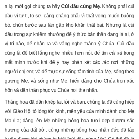
a lại mời gọi chúng ta hãy
Cúi đầu cùng Mẹ
. Không phải cúi
đầu vì tự ti, lo sợ, càng chẳng phải vì thất vọng muốn buông
bỏ, chùn bước sau lần gặp khó khăn thất bại. Nhưng là cúi
đầu trong sự khiêm nhường để ý thức bản thân đang là ai, ở
vị trí nào, để nhận ra và vâng nghe thánh ý Chúa. Cúi đầu
cũng là để biết lắng nghe nhiều hơn nói, để tìm
cái xà
trong
mắt mình trước khi để ý hay phán xét
các rác
nơi những
người chị em; và để thực sự sống tâm tình của Mẹ, sống theo
gương Mẹ, và sống như Mẹ: hiến dâng cho Chúa trọn xác
hồn và dấn thân phục vụ Chúa nơi tha nhân.
Tháng hoa đã dần khép lại, tôi và bạn, chúng ta đã cùng hiệp
với Giáo Hội tỏ lòng tôn kính, mến yêu của mình dành cho Mẹ
Ma-ri-a; dâng lên Mẹ những bông hoa tươi đẹp đượm sắc
hương của đất trời, cùng những bông hoa nhân đức đã tập