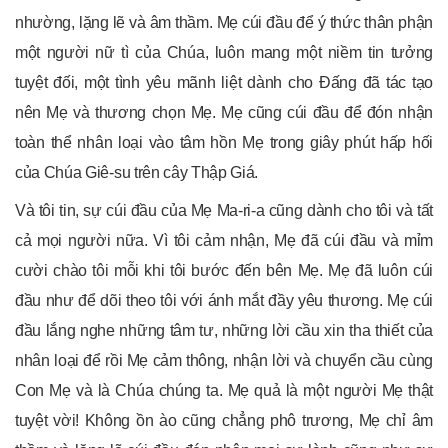
nhường, lặng lẽ và âm thầm. Mẹ cúi đầu để ý thức thân phận
một người nữ tì của Chúa, luôn mang một niềm tin tưởng
tuyệt đối, một tình yêu mãnh liệt dành cho Đấng đã tác tạo
nên Mẹ và thương chọn Mẹ. Mẹ cũng cúi đầu để đón nhận
toàn thể nhân loại vào tâm hồn Mẹ trong giây phút hấp hối
của Chúa Giê-su trên cây Thập Giá.
Và tôi tin, sự cúi đầu của Mẹ Ma-ri-a cũng dành cho tôi và tất
cả mọi người nữa. Vì tôi cảm nhận, Mẹ đã cúi đầu và mỉm
cười chào tôi mỗi khi tôi bước đến bên Mẹ. Mẹ đã luôn cúi
đầu như để dõi theo tôi với ánh mắt đầy yêu thương. Mẹ cúi
đầu lắng nghe những tâm tư, những lời cầu xin tha thiết của
nhân loại để rồi Mẹ cảm thông, nhận lời và chuyển cầu cùng
Con Mẹ và là Chúa chúng ta. Mẹ quả là một người Mẹ thật
tuyệt vời! Không ồn ào cũng chẳng phô trương, Mẹ chỉ âm