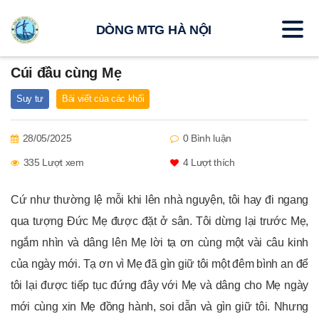
DÒNG MTG HÀ NỘI
Cúi đầu cùng Mẹ
Suy tư
Bài viết của các khối
28/05/2025
0 Bình luận
335 Lượt xem
4
Lượt thích
Cứ như thường lệ mỗi khi lên nhà nguyện, tôi hay đi ngang
qua tượng Đức Mẹ được đặt ở sân. Tôi dừng lại trước Mẹ,
ngắm nhìn và dâng lên Mẹ lời tạ ơn cùng một vài câu kinh
của ngày mới. Tạ ơn vì Mẹ đã gìn giữ tôi một đêm bình an để
tôi lại được tiếp tục đứng đây với Mẹ và dâng cho Mẹ ngày
mới cùng xin Mẹ đồng hành, soi dẫn và gìn giữ tôi. Nhưng