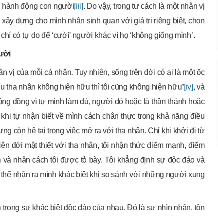
của hành động con người
[iii]
. Do vậy, trong tư cách là một nhân vị
 xây dựng cho mình nhân sinh quan với giá trị riêng biệt, chọn
hí có tự do để ‘cười’ người khác vì họ ‘không giống mình’.
ười
n vị của mỗi cá nhân. Tuy nhiên, sống trên đời có ai là một ốc
ếu tha nhân không hiện hữu thì tôi cũng không hiện hữu”
[iv]
, và
ng đồng vì tự mình làm đủ, người đó hoặc là thần thánh hoặc
 khi tự nhận biết về mình cách chân thực trong khả năng điều
ưng còn hệ tại trong việc mở ra với tha nhân. Chỉ khi khởi đi từ
liên đới mật thiết với tha nhân, tôi nhận thức điểm mạnh, điểm
nh và nhân cách tôi được tỏ bày. Tôi khẳng định sự độc đáo và
có thể nhận ra mình khác biệt khi so sánh với những người xung
 trọng sự khác biệt độc đáo của nhau. Đó là sự nhìn nhận, tôn