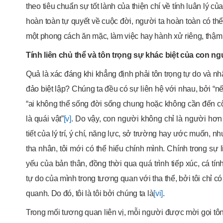
theo tiêu chuẩn sự tốt lành của thiện chí về tính luân lý 
hoàn toàn tự quyết về cuộc đời, người ta hoàn toàn có thể
một phong cách ăn mặc, làm việc hay hành xử riêng, thậm c
Tính liên chủ thể và tôn trọng sự khác biệt của con ng
Quả là xác đáng khi khẳng định phải tôn trọng tự do và nhâ
đảo biệt lập? Chúng ta đều có sự liên hệ với nhau, bởi “n
“ai không thể sống đời sống chung hoặc không cần đến cộ
là quái vật”
[v]
. Do vậy, con người không chỉ là người hơn
tiết của lý trí, ý chí, năng lực, sở trường hay ước muốn, nh
tha nhân, tôi mới có thể hiểu chính mình. Chính trong sự 
yếu của bản thân, đồng thời qua quá trình tiếp xúc, cá tí
tự do của mình trong tương quan với tha thể, bởi tôi chỉ 
quanh. Do đó, tôi là tôi bởi chúng ta là
[vi]
.
Trong mối tương quan liên vị, mỗi người được mời gọi tôn