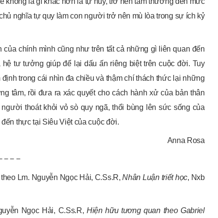
 sẽ không là gì khác hơn là tự hủy, trở nên tầm thường đến mức
 chủ nghĩa tự quy làm con người trở nên mù lòa trong sự ích kỷ
ân của chính mình cũng như trên tất cả những gì liên quan đến
ệ tư tưởng giúp để lại dấu ấn riêng biệt trên cuộc đời. Tuy
 định trong cái nhìn đa chiều và thậm chí thách thức lại những
ương tâm, rồi đưa ra xác quyết cho cách hành xử của bản thân
n người thoát khỏi vỏ sò quy ngã, thổi bùng lên sức sống của
 đến thực tại Siêu Việt của cuộc đời.
Anna Rosa
− − − −
ích theo Lm. Nguyễn Ngọc Hải, C.Ss.R,
Nhân Luận triết học
, Nxb
Nguyễn Ngọc Hải, C.Ss.R,
Hiện hữu tương quan theo Gabriel