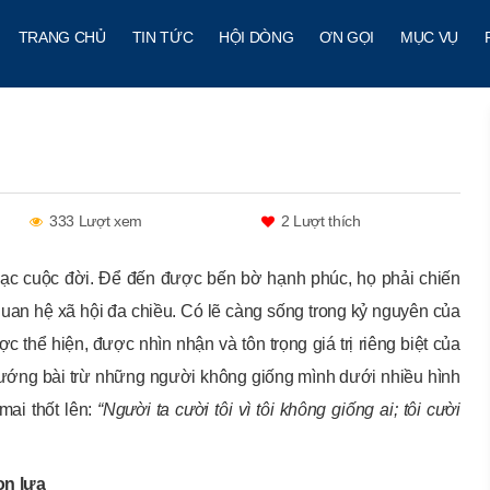
TRANG CHỦ
TIN TỨC
HỘI DÒNG
ƠN GỌI
MỤC VỤ
333 Lượt xem
2
Lượt thích
ạc cuộc đời. Để đến được bến bờ hạnh phúc, họ phải chiến
uan hệ xã hội đa chiều. Có lẽ càng sống trong kỷ nguyên của
c thể hiện, được nhìn nhận và tôn trọng giá trị riêng biệt của
xu hướng bài trừ những người không giống mình dưới nhiều hình
mai thốt lên:
“Người ta cười tôi vì tôi không giống ai; tôi cười
ọn lựa