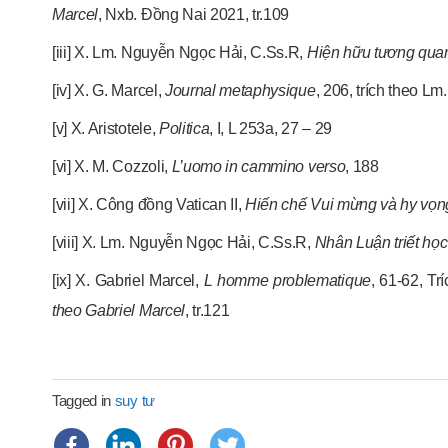
Marcel
, Nxb. Đồng Nai 2021, tr.109
[iii] X. Lm. Nguyễn Ngọc Hải, C.Ss.R,
Hiện hữu tương qu
[iv] X. G. Marcel,
J
ournal metaphysique
, 206, trích theo 
[v] X. Aristotele,
Politica
, I, L 253a, 27 – 29
[vi] X. M. Cozzoli,
L’uomo in cammino verso
, 188
[vii] X. Công đồng Vatican II,
Hiến chế Vui mừng và hy vọn
[viii] X. Lm. Nguyễn Ngọc Hải, C.Ss.R,
Nhân Luận triết học
[ix] X. Gabriel Marcel,
L homme problematique
, 61-62, T
theo Gabriel Marcel
, tr.121
Tagged in
suy tư