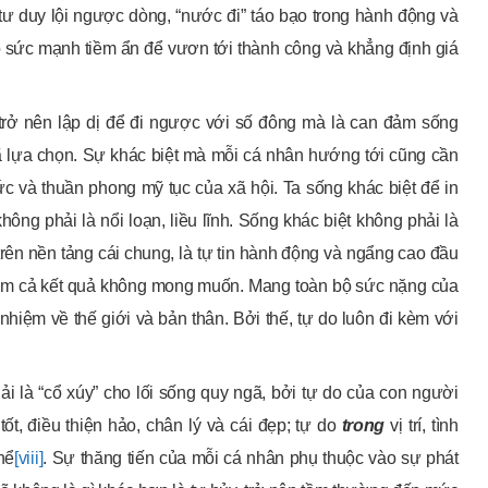
à tư duy lội ngược dòng, “nước đi” táo bạo trong hành động và
 sức mạnh tiềm ẩn để vươn tới thành công và khẳng định giá
 trở nên lập dị để đi ngược với số đông mà là can đảm sống
đã lựa chọn. Sự khác biệt mà mỗi cá nhân hướng tới cũng cần
 và thuần phong mỹ tục của xã hội. Ta sống khác biệt để in
hông phải là nổi loạn, liều lĩnh. Sống khác biệt không phải là
 trên nền tảng cái chung, là tự tin hành động và ngẩng cao đầu
gồm cả kết quả không mong muốn. Mang toàn bộ sức nặng của
 nhiệm về thế giới và bản thân. Bởi thế, tự do luôn đi kèm với
ải là “cổ xúy” cho lối sống quy ngã, bởi tự do của con người
tốt, điều thiện hảo, chân lý và cái đẹp; tự do
trong
vị trí, tình
hể
[viii]
. Sự thăng tiến của mỗi cá nhân phụ thuộc vào sự phát