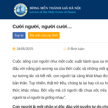
Cười người, người cười…
Suy tư
Bài viết của các khối
24/05/2025
0 Bình luận
Cuộc sống con người như một cuộc xuất hành qua sa m
đấu với nắng gió sương sa của thời cuộc và những mối q
sự tương tác và kết nối, con người lại càng khát khao đượ
bản thân. Tuy nhiên, thật trớ trêu, chúng ta lại hay có 
thức khác nhau. Bởi vậy mà có người đã chua xót, mỉa 
người ta vì người ta giống nhau”.
Con người là một nhân vị độc đáo với quyền tự do ch