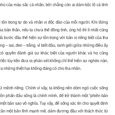
hú của màu sắc cá nhân, bởi chẳng còn ai dám bộc lộ cá tính
ể tôn trọng tự do và nhân vị độc đáo của mỗi người. Khi đứng
a bản thân, nếu ta chưa thể đồng tình, ủng hộ thì ít nhất cũng
à bước đầu thể hiện sự tôn trọng với bản vị riêng biệt của tha
ng – sai, đen – trắng, vì biết đâu, ranh giới giữa những điều ấy
 có quyền đánh giá sự khác biệt của người khác và họ cũng
Việc tùy tiện đưa ra phán xét không chỉ thể hiện sự nghèo nàn,
ra những thiệt hại không đáng có cho tha nhân.
ứ mệnh riêng. Chính vì vậy, ta không nên dòm ngó cuộc sống
uôn phấn đấu sống là chính mình, để trở thành một “phiên bản
một bản sao vô nghĩa. Tuy vậy, để sống xác tín cho quyết định
 cần một bản lĩnh mạnh mẽ, dám đương đầu với thách thức từ