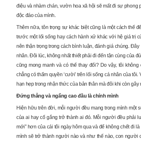
điệu và nhàm chán, vườn hoa xã hội sẽ mất đi sự phong p
độc đáo của mình.
Thêm nữa, tôn trọng sự khác biệt cũng là một cách thế đ
trước một lối sống hay cách hành xử khác với hệ giá trị củ
nên thận trọng trong cách bình luận, đánh giá chúng. Đây l
nhân. Đôi lúc, không nhất thiết phải đi đến tận cùng của đú
cũng mong manh và có thể thay đổi? Do vậy, tôi không
chẳng có thẩm quyền ‘cười’ trên lối sống cá nhân của tôi. 
hạn hẹp trong nhận thức của bản thân mà đôi khi còn gây 
Đứng thẳng và ngẩng cao đầu là chính mình
Hiện hữu trên đời, mỗi người đều mang trong mình một s
của ai hay cố gắng trở thành ai đó. Mỗi người đều phải l
mới” hơn của cái tôi ngày hôm qua và để không chết đi là 
mình sẽ trở thành người nào và như thế nào, con người