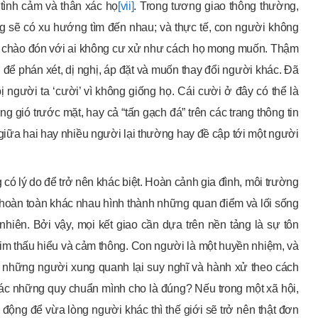
 tình cảm và thân xác họ
[vii]
. Trong tương giao thông thường,
g sẽ có xu hướng tìm đến nhau; và thực tế, con người không
ông chào đón với ai không cư xử như cách họ mong muốn. Thậm
 để phán xét, dị nghị, áp đặt và muốn thay đổi người khác. Đã
 người ta ‘cười’ vì không giống họ. Cái cười ở đây có thể là
óng gió trước mặt, hay cả “tấn gạch đá” trên các trang thông tin
 giữa hai hay nhiều người lại thường hay đề cập tới một người
 có lý do để trở nên khác biệt. Hoàn cảnh gia đình, môi trường
ố hoàn toàn khác nhau hình thành những quan điểm và lối sống
nhiên. Bởi vậy, mọi kết giao cần dựa trên nền tảng là sự tôn
 tim thấu hiểu và cảm thông. Con người là một huyền nhiệm, và
sao những người xung quanh lại suy nghĩ và hành xử theo cách
khác những quy chuẩn mình cho là đúng? Nếu trong một xã hội,
động để vừa lòng người khác thì thế giới sẽ trở nên thật đơn