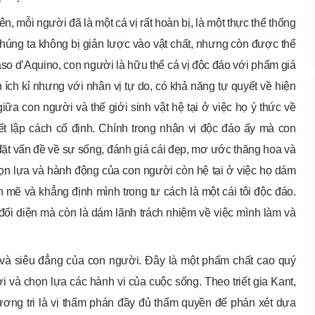
, mỗi người đã là một cá vị rất hoàn bị, là một thực thể thống
 chúng ta không bị giản lược vào vật chất, nhưng còn được thể
so d’Aquino, con người là hữu thể cá vị độc đáo với phẩm giá
n ích kỉ nhưng với nhân vị tự do, có khả năng tự quyết về hiện
iữa con người và thế giới sinh vật hệ tại ở việc họ ý thức về
ết lập cách cố định. Chính trong nhân vị độc đáo ấy mà con
 đặt vấn đề về sự sống, đánh giá cái đẹp, mơ ước thăng hoa và
ọn lựa và hành động của con người còn hệ tại ở việc họ dám
 mẽ và khẳng định mình trong tư cách là một cái tôi độc đáo.
 đối diện mà còn là dám lãnh trách nhiệm về việc mình làm và
 và siêu đẳng của con người. Đây là một phẩm chất cao quý
i và chọn lựa các hành vi của cuộc sống. Theo triết gia Kant,
ương tri là vị thẩm phán đầy đủ thẩm quyền để phán xét dựa