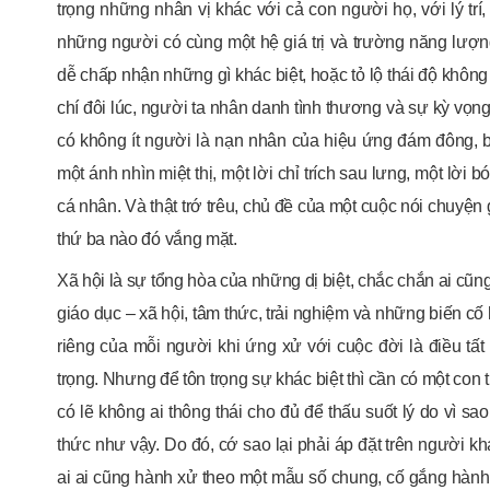
trọng những nhân vị khác với cả con người họ, với lý trí,
những người có cùng một hệ giá trị và trường năng lượn
dễ chấp nhận những gì khác biệt, hoặc tỏ lộ thái độ kh
chí đôi lúc, người ta nhân danh tình thương và sự kỳ vọng
có không ít người là nạn nhân của hiệu ứng đám đông, bị
một ánh nhìn miệt thị, một lời chỉ trích sau lưng, một lời b
cá nhân. Và thật trớ trêu, chủ đề của một cuộc nói chuyện
thứ ba nào đó vắng mặt.
Xã hội là sự tổng hòa của những dị biệt, chắc chắn ai cũng
giáo dục – xã hội, tâm thức, trải nghiệm và những biến c
riêng của mỗi người khi ứng xử với cuộc đời là điều tất 
trọng. Nhưng để tôn trọng sự khác biệt thì cần có một con
có lẽ không ai thông thái cho đủ để thấu suốt lý do vì 
thức như vậy. Do đó, cớ sao lại phải áp đặt trên người 
ai ai cũng hành xử theo một mẫu số chung, cố gắng hành 