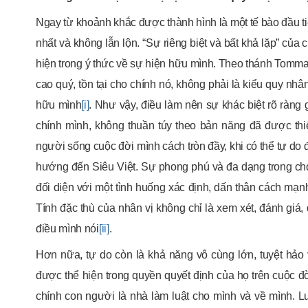
Ngay từ khoảnh khắc được thành hình là một tế bào đầu tiên
nhất và không lẫn lộn. “Sự riêng biệt và bất khả lặp” của
hiện trong ý thức về sự hiện hữu mình. Theo thánh Tomma
cao quý, tồn tại cho chính nó, không phải là kiểu quy nhâ
hữu mình
[i]
. Như vậy, điều làm nên sự khác biệt rõ ràng g
chính mình, không thuần túy theo bản năng đã được thi
người sống cuộc đời mình cách tròn đầy, khi có thể tự do
hướng đến Siêu Việt. Sự phong phú và đa dạng trong ch
đối diện với một tình huống xác định, dấn thân cách mạnh
Tính đặc thù của nhân vị không chỉ là xem xét, đánh giá,
điều mình nói
[ii]
.
Hơn nữa, tự do còn là khả năng vô cùng lớn, tuyệt hảo
được thể hiện trong quyền quyết định của họ trên cuộc đờ
chính con người là nhà làm luật cho mình và về mình. L