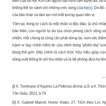
triển của xã hội. Khi con người đặt mình làm tuyệt đối, họ
không thể so sánh với những ước vọng của họ
[ix]
. Do đó,
của bản thân và làm rạn nứt mối tương quan liên vị.
Tóm lại, trong tư cách là một nhân vị độc đáo, là chủ nh
bản thân, con người tự do lựa chọn phong cách sống và h
nhiên, mỗi chúng ta cũng cần phải dừng lại, xem xét, thẩm
hành vi hay chính niềm tin của mình trong “phiên tòa” l
trong thế giới. Đây chính là cách thức hữu hiệu giúp co
dòng suối thông tri với tha nhân và là bệ phóng đưa họ lên
− 
[i] X. Tommaso d’Aquino,
La Potenza divina
, q.9, a.4, Tr
Tôn Giáo, 2021, tr.79
[ii] X. Gabriel Marcel,
Homo Viator
, 27, Trích theo Lm. 