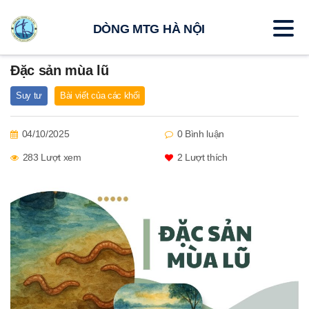
DÒNG MTG HÀ NỘI
Đặc sản mùa lũ
Suy tư
Bài viết của các khối
04/10/2025
0 Bình luận
283 Lượt xem
2
Lượt thích