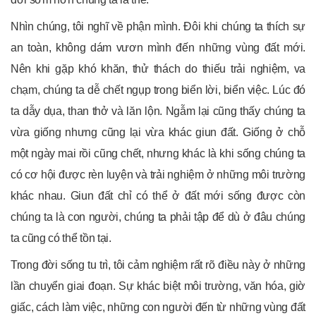
Nhìn chúng, tôi nghĩ về phận mình. Đôi khi chúng ta thích sự
an toàn, không dám vươn mình đến những vùng đất mới.
Nên khi gặp khó khăn, thử thách do thiếu trải nghiệm, va
chạm, chúng ta dễ chết ngụp trong biển lời, biển việc. Lúc đó
ta dẫy dụa, than thở và lăn lộn. Ngẫm lại cũng thấy chúng ta
vừa giống nhưng cũng lại vừa khác giun đất. Giống ở chỗ
một ngày mai rồi cũng chết, nhưng khác là khi sống chúng ta
có cơ hội được rèn luyện và trải nghiệm ở những môi trường
khác nhau. Giun đất chỉ có thể ở đất mới sống được còn
chúng ta là con người, chúng ta phải tập để dù ở đâu chúng
ta cũng có thể tồn tại.
Trong đời sống tu trì, tôi cảm nghiệm rất rõ điều này ở những
lần chuyển giai đoạn. Sự khác biệt môi trường, văn hóa, giờ
giấc, cách làm việc, những con người đến từ những vùng đất