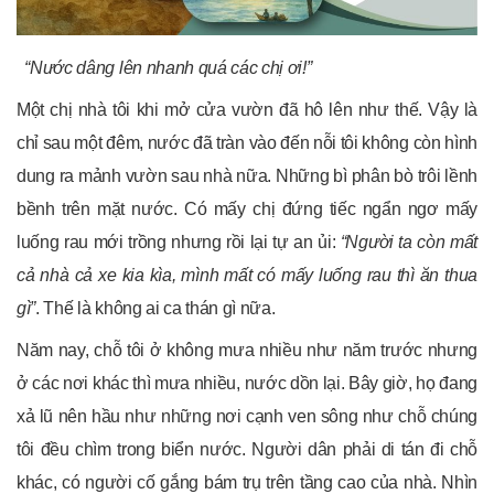
“Nước dâng lên nhanh quá các chị ơi!”
Một chị nhà tôi khi mở cửa vườn đã hô lên như thế. Vậy là
chỉ sau một đêm, nước đã tràn vào đến nỗi tôi không còn hình
dung ra mảnh vườn sau nhà nữa. Những bì phân bò trôi lềnh
bềnh trên mặt nước. Có mấy chị đứng tiếc ngẩn ngơ mấy
luống rau mới trồng nhưng rồi lại tự an ủi:
“Người ta còn mất
cả nhà cả xe kia kìa, mình mất có mấy luống rau thì ăn thua
gì”
. Thế là không ai ca thán gì nữa.
Năm nay, chỗ tôi ở không mưa nhiều như năm trước nhưng
ở các nơi khác thì mưa nhiều, nước dồn lại. Bây giờ, họ đang
xả lũ nên hầu như những nơi cạnh ven sông như chỗ chúng
tôi đều chìm trong biển nước. Người dân phải di tán đi chỗ
khác, có người cố gắng bám trụ trên tầng cao của nhà. Nhìn