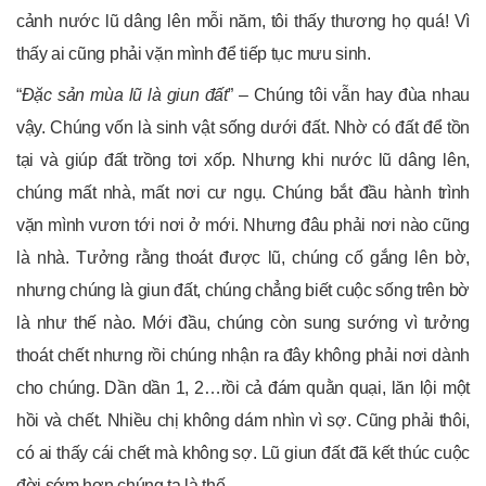
cảnh nước lũ dâng lên mỗi năm, tôi thấy thương họ quá! Vì
thấy ai cũng phải vặn mình để tiếp tục mưu sinh.
“
Đặc sản mùa lũ
là
giun đất
” – Chúng tôi vẫn hay đùa nhau
vậy. Chúng vốn là sinh vật sống dưới đất. Nhờ có đất để tồn
tại và giúp đất trồng tơi xốp. Nhưng khi nước lũ dâng lên,
chúng mất nhà, mất nơi cư ngụ. Chúng bắt đầu hành trình
vặn mình vươn tới nơi ở mới. Nhưng đâu phải nơi nào cũng
là nhà. Tưởng rằng thoát được lũ, chúng cố gắng lên bờ,
nhưng chúng là giun đất, chúng chẳng biết cuộc sống trên bờ
là như thế nào. Mới đầu, chúng còn sung sướng vì tưởng
thoát chết nhưng rồi chúng nhận ra đây không phải nơi dành
cho chúng. Dần dần 1, 2…rồi cả đám quằn quại, lăn lội một
hồi và chết. Nhiều chị không dám nhìn vì sợ. Cũng phải thôi,
có ai thấy cái chết mà không sợ. Lũ giun đất đã kết thúc cuộc
đời sớm hơn chúng ta là thế.