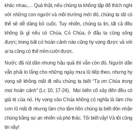
khác nhau,… Quả thật, nếu chúng ta không tập để thích nghi
với những con người và môi trường mới đó, chúng ta rất có
thể sẽ dễ dàng bỏ cuộc. Tuy nhiên, chúng ta tin, tất cả đều
không là gì nếu có Chúa. Có Chúa, ở đâu ta cũng sống
được; trong bất cứ hoàn cảnh nào cũng hy vọng được và với
ai ta cũng có thể mỉm cười được.
Nước đã rút dần nhưng hậu quả thì vẫn còn đó. Người dân
vẫn phải lo lắng cho những ngày mưa lũ tiếp theo, nhưng hy
vọng sẽ không mất đi nếu chúng ta biết
“Tạ ơn Chúa trong
mọi hoàn cảnh”
(Lc 10, 17-24). Mọi biến cố xảy đến đều có
giá trị của nó. Hy vọng vào Chúa không có nghĩa là làm cho
cơn lũ mất đi nhưng làm cho tâm hồn chúng ta biết đón nhận
chúng bằng sự an nhiên và phó thác. Tôi biết vậy! Và tôi cũng
tin vậy!