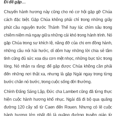
Đi để gặp…
Chuyến hành hương này cũng cho nó cơ hội gặp gỡ Chúa
cách đặc biệt. Gặp Chúa không phải chỉ trong những giây
phút cầu nguyện trước Thánh Thể hay lúc chìm sâu trong
chiêm niệm mà ngay giữa những cái khó trong hành trình. Nó
gặp Chúa trong sự khích lệ, nâng đỡ của chị em đồng hành,
những câu nói hài hước, dí dỏm hay những lời chia sẻ tâm
tình cũng đủ sức xoa dịu cơn mệt nhọc, những bực tức trong
lòng. Nó nhận ra rằng: để gặp được Chúa không cần phải
đến những nơi thật xa, nhưng là gặp Ngài ngay trong từng
bước chân nó bước, trong cuộc sống đời thường.
Chính Đấng Sáng Lập, Đức cha Lambert cũng đã từng thực
hiện cuộc hành hương khổ nhục. Ngài đã đi bộ qua quãng
đường 120 cây số từ Caen đến Rouen. Nhưng có lẽ cuộc
hành hương lớn nhất đó là quãng đường truyền giáo từ