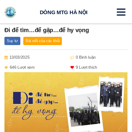
DÒNG MTG HÀ NỘI
Đi để tìm…để gặp…để hy vọng
Suy tư
Bài viết của các khối
13/03/2025
0 Bình luận
646 Lượt xem
9
Lượt thích