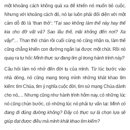
một khoảng cách không quá xa để khiến nó muốn bỏ cuộc.
Nhưng với khoảng cách đó, nó lại luôn phải đối diện với một
cám dỗ đó là ‘than thở’: “
Tại sao không làm thế này hay thế
kia cho đỡ vất vả? Sao lâu thế, mãi không đến nơi? Xa
vậy!”…
Than thở chán rồi cuối cùng nó cũng nhận ra, làm thế
cũng chẳng khiến con đường ngắn lại được một chút. Rồi nó
quay ra tự hỏi:
Mình thực sự đang tìm gì trong hành trình này?
Câu hỏi làm nó nhớ đến đời tu của mình. Từ lúc bước vào
nhà dòng, nó cũng mang trong mình những khát khao tìm
kiếm: tìm Chúa, tìm ý nghĩa cuộc đời, tìm sứ mạng Chúa dành
cho nó,… Nhưng cũng như hành trình hôm nay, có những lúc
nó cũng chùn bước, có những lúc nó phải tự vấn lại:
Mình có
đang đi đúng đường không? Đây có thực sự là chọn lựa sẽ
giúp đạt được điều mà mình khát khao tìm kiếm?