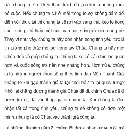
hãi, chúng ta rền rĩ kêu than, trách đời, có khi là buông xuôi,
bỏ cuộc. Nếu chúng ta cứ ở mãi trong lo sợ không dám đối
diện với thực tại thì chúng ta sẽ rơi vào trạng thái kéo lê trong
cuộc sống, chỉ thấy mệt mỏi, và cuộc sống trở nên nặng nề.
Thay vì như vậy, chúng ta hãy đón nhận trong tình yêu, tức là
tin tưởng phó thác mọi sự trong tay Chúa. Chúng ta hãy mời
Chúa đến và giúp chúng ta, chúng ta sẽ có cái nhìn lạc quan
hơn và cuộc sống trở nên nhẹ nhàng hơn. Hơn nữa, chúng
ta là những người chọn sống theo linh đạo Mến Thánh Giá,
chẳng lẽ khi gặp thánh giá ta lại chối bỏ? ta lại quay lưng?
Nhớ lại chặng đường thánh giá Chúa đã đi, chính Chúa đã đi
bước trước, đã vác thập giá vì chúng ta. Khi chúng ta đón
nhận tất cả trong tình yêu, chúng ta sẽ không cô đơn một
mình, nhưng là có Chúa vác thánh giá cùng ta.
Là những tập sinh năm 2, chúng tôi được nhận sứ vụ mới mà