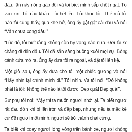
đầu, lần này nóng gấp đôi và tôi biết mình sắp chết ngạt. Tôi
van xin. Tôi cầu khẩn. Tôi hét lên. Tôi khóc lóc. Thế mà lúc
nào tôi cũng thấy, qua khe hở, ông ấy gật gật cái đầu và nói:
“Vẫn chưa xong đâu.”
“Lúc đó, tôi biết rằng không còn hy vọng nào nữa. Đời tôi sẽ
chẳng đi đến đâu. Tôi đã sẵn sàng buông xuôi mọi sự. Bỗng
cánh cửa mở ra. Ông ấy đưa tôi ra ngoài, và đặt tôi lên kệ.
Một giờ sau, ông ấy đưa cho tôi một chiếc gương và nói,
“Hãy nhìn lại chính mình đi.” Tôi nhìn. Và tôi nói: “Đó không
phải là tôi; không thể nào là tôi được! Đẹp quá! Đẹp quá!”.
Sư phụ tôi nói: “Vậy thì ta muốn ngươi nhớ lại. Ta biết ngươi
rất đau đớn khi bị lăn tròn và đập bẹp, nhưng nếu ta mặc kệ,
cứ để ngươi một mình, ngươi sẽ trở thành chai cứng.
Ta biết khi xoay ngươi lòng vòng trên bánh xe, ngươi chóng