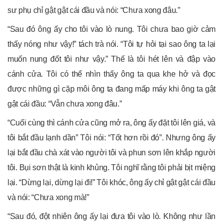
sư phụ chỉ gật gật cái đầu và nói: “Chưa xong đâu.”
“Sau đó ông ấy cho tôi vào lò nung. Tôi chưa bao giờ cảm
thấy nóng như vậy!” tách trà nói. “Tôi tự hỏi tại sao ông ta lại
muốn nung đốt tôi như vậy.” Thế là tôi hét lên và đập vào
cánh cửa. Tôi có thể nhìn thấy ông ta qua khe hở và đọc
được những gì cặp môi ông ta đang mấp máy khi ông ta gật
gật cái đầu: “Vẫn chưa xong đâu.”
“Cuối cùng thì cánh cửa cũng mở ra, ông ấy đặt tôi lên giá, và
tôi bắt đầu lạnh dần” Tôi nói: “Tốt hơn rồi đó”. Nhưng ông ấy
lại bắt đầu chà xát vào người tôi và phun sơn lên khắp người
tôi. Bụi sơn thật là kinh khủng. Tôi nghĩ rằng tôi phải bịt miệng
lại. “Dừng lại, dừng lại đi!” Tôi khóc, ông ấy chỉ gật gật cái đầu
và nói: “Chưa xong mà!”
“Sau đó, đột nhiên ông ấy lại đưa tôi vào lò. Không như lần