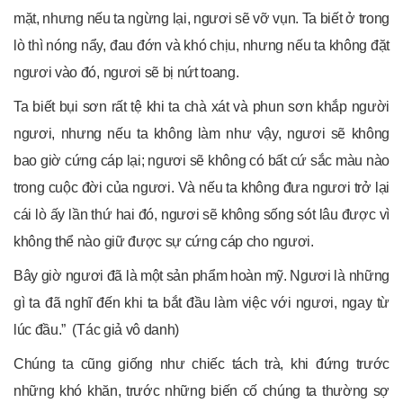
mặt, nhưng nếu ta ngừng lại, ngươi sẽ vỡ vụn. Ta biết ở trong
lò thì nóng nẩy, đau đớn và khó chịu, nhưng nếu ta không đặt
ngươi vào đó, ngươi sẽ bị nứt toang.
Ta biết bụi sơn rất tệ khi ta chà xát và phun sơn khắp người
ngươi, nhưng nếu ta không làm như vậy, ngươi sẽ không
bao giờ cứng cáp lại; ngươi sẽ không có bất cứ sắc màu nào
trong cuộc đời của ngươi. Và nếu ta không đưa ngươi trở lại
cái lò ấy lần thứ hai đó, ngươi sẽ không sống sót lâu được vì
không thể nào giữ được sự cứng cáp cho ngươi.
Bây giờ ngươi đã là một sản phẩm hoàn mỹ. Ngươi là những
gì ta đã nghĩ đến khi ta bắt đầu làm việc với ngươi, ngay từ
lúc đầu.” (Tác giả vô danh)
Chúng ta cũng giống như chiếc tách trà, khi đứng trước
những khó khăn, trước những biến cố chúng ta thường sợ