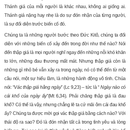
Thánh giá của mỗi người là khác nhau, không ai giống ai.
Thánh giá nặng hay nhẹ là do sự đón nhận của từng người,
là sự đối diện trước biến cố đó.
Chúng ta là những người bước theo Đức Kitô, chúng ta đối
diện với những biến cố xảy đến trong đời như thế nào? Nói
đến thập giá là mọi người nghĩ ngay đến những nỗi khó khăn
to lớn, những đau thương mất mát. Nhưng thập giá còn là
những gì nhỏ bé vẫn xảy ra trong ngày, nó có thể đến từ một
câu nói, một sự hiểu lầm, là những hành động vô tình. Chúa
nói: “
Vác thập giá hằng ngày
” (Lc 9,23) – tức là “
Ngày nào có
cái khổ của ngày ấy
”(Mt 6,34). Phải chăng thập giá là đau
khổ? Có thể là vậy, nhưng chẳng lẽ ta cứ mãi ôm cái đau khổ
ấy? Chúng ta được mời gọi vác thập giá bằng cách nào? Với
thái độ ra sao? Đó là đón nhận tất cả trong tình yêu và lòng