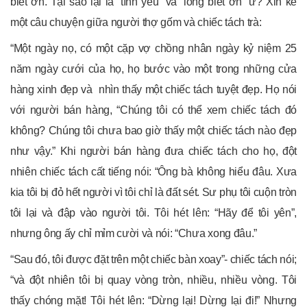
biết ơn. Tại sao lại là “tình yêu” và “lòng biết ơn” ư? Xin kể
một câu chuyện giữa người thợ gốm và chiếc tách trà:
“Một ngày nọ, có một cặp vợ chồng nhân ngày kỷ niệm 25
năm ngày cưới của họ, họ bước vào một trong những cửa
hàng xinh đẹp và nhìn thấy một chiếc tách tuyệt đẹp. Họ nói
với người bán hàng, “Chúng tôi có thể xem chiếc tách đó
không? Chúng tôi chưa bao giờ thấy một chiếc tách nào đẹp
như vậy.” Khi người bán hàng đưa chiếc tách cho họ, đột
nhiên chiếc tách cất tiếng nói: “Ông bà không hiểu đâu. Xưa
kia tôi bị đỏ hết người vì tôi chỉ là đất sét. Sư phụ tôi cuộn tròn
tôi lại và đập vào người tôi. Tôi hét lên: “Hãy để tôi yên”,
nhưng ông ấy chỉ mỉm cười và nói: “Chưa xong đâu.”
“Sau đó, tôi được đặt trên một chiếc bàn xoay”- chiếc tách nói;
“và đột nhiên tôi bị quay vòng tròn, nhiều, nhiều vòng. Tôi
thấy chóng mặt! Tôi hét lên: “Dừng lại! Dừng lại đi!” Nhưng