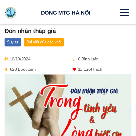
DÒNG MTG HÀ NỘI
Đón nhận thập giá
Suy tư
Bài viết của các khối
16/10/2024
0 Bình luận
623 Lượt xem
11
Lượt thích