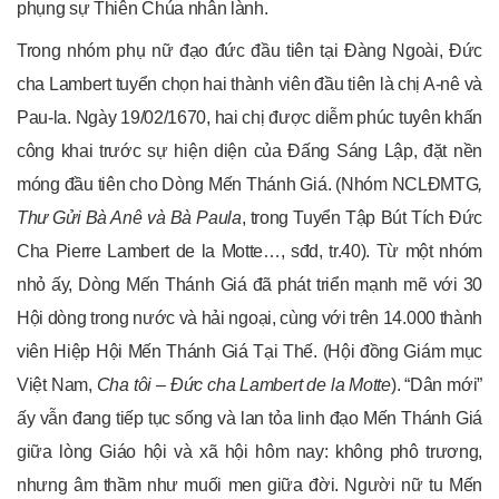
phụng sự Thiên Chúa nhân lành.
Trong nhóm phụ nữ đạo đức đầu tiên tại Đàng Ngoài, Đức
cha Lambert tuyển chọn hai thành viên đầu tiên là chị A-nê và
Pau-la. Ngày 19/02/1670, hai chị được diễm phúc tuyên khấn
công khai trước sự hiện diện của Đấng Sáng Lập, đặt nền
móng đầu tiên cho Dòng Mến Thánh Giá. (Nhóm NCLĐMTG
,
Thư Gửi Bà Anê và Bà Paula
, trong Tuyển Tập Bút Tích Đức
Cha Pierre Lambert de la Motte…, sđd, tr.40). Từ một nhóm
nhỏ ấy, Dòng Mến Thánh Giá đã phát triển mạnh mẽ với 30
Hội dòng trong nước và hải ngoại, cùng với trên 14.000 thành
viên Hiệp Hội Mến Thánh Giá Tại Thế. (Hội đồng Giám mục
Việt Nam,
Cha tôi – Đức cha Lambert de la Motte
). “Dân mới”
ấy vẫn đang tiếp tục sống và lan tỏa linh đạo Mến Thánh Giá
giữa lòng Giáo hội và xã hội hôm nay: không phô trương,
nhưng âm thầm như muối men giữa đời. Người nữ tu Mến