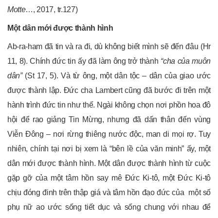
Motte
…, 2017, tr.127)
Một dân mới được thành hình
Ab-ra-ham đã tin và ra đi, dù không biết mình sẽ đến đâu (Hr
11, 8). Chính đức tin ấy đã làm ông trở thành
“cha của muôn
dân”
(St 17, 5). Và từ ông, một dân tộc – dân của giao ước
được thành lập. Đức cha Lambert cũng đã bước đi trên một
hành trình đức tin như thế. Ngài không chọn nơi phồn hoa đô
hội để rao giảng Tin Mừng, nhưng đã dấn thân đến vùng
Viễn Đông – nơi rừng thiêng nước độc, man di mọi rợ. Tuy
nhiên, chính tại nơi bị xem là “bên lề của văn minh” ấy, một
dân mới được thành hình. Một dân được thành hình từ cuộc
gặp gỡ của một tâm hồn say mê Đức Ki-tô, một Đức Ki-tô
chịu đóng đinh trên thập giá và tâm hồn đạo đức của một số
phụ nữ ao ước sống tiết dục và sống chung với nhau để