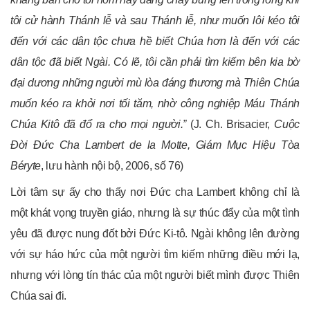
tôi cử hành Thánh lễ và sau Thánh lễ, như muốn lôi kéo tôi
đến với các dân tộc chưa hề biết Chúa hơn là đến với các
dân tộc đã biết Ngài. Có lẽ, tôi cần phải tìm kiếm bên kia bờ
đại dương những người mù lòa đáng thương mà Thiên Chúa
muốn kéo ra khỏi nơi tối tăm, nhờ công nghiệp Máu Thánh
Chúa Kitô đã đổ ra cho mọi người.”
(J. Ch. Brisacier,
Cuộc
Đời Đức Cha Lambert de la Motte, Giám Mục Hiệu Tòa
Béryte
, lưu hành nội bộ, 2006, số 76)
Lời tâm sự ấy cho thấy nơi Đức cha Lambert không chỉ là
một khát vọng truyền giáo, nhưng là sự thúc đẩy của một tình
yêu đã được nung đốt bởi Đức Ki-tô. Ngài không lên đường
với sự háo hức của một người tìm kiếm những điều mới lạ,
nhưng với lòng tín thác của một người biết mình được Thiên
Chúa sai đi.