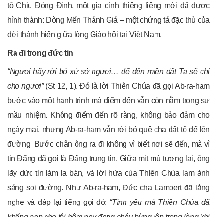
tô Chịu Đóng Đinh, một gia đình thiêng liêng mới đã được
hình thành: Dòng Mến Thánh Giá – một chứng tá đặc thù của
đời thánh hiến giữa lòng Giáo hội tại Việt Nam.
Ra đi trong đức tin
“Ngươi hãy rời bỏ xứ sở ngươi… để đến miền đất Ta sẽ chỉ
cho ngươi”
(St 12, 1). Đó là lời Thiên Chúa đã gọi Ab-ra-ham
bước vào một hành trình mà điểm đến vẫn còn nằm trong sự
mầu nhiệm. Không điểm đến rõ ràng, không bảo đảm cho
ngày mai, nhưng Ab-ra-ham vẫn rời bỏ quê cha đất tổ để lên
đường. Bước chân ông ra đi không vì biết nơi sẽ đến, mà vì
tin Đấng đã gọi là Đấng trung tín. Giữa mịt mù tương lai, ông
lấy đức tin làm la bàn, và lời hứa của Thiên Chúa làm ánh
sáng soi đường. Như Ab-ra-ham, Đức cha Lambert đã lắng
nghe và đáp lại tiếng gọi đó:
“Tình yêu mà Thiên Chúa đã
khấng ban cho tôi hôm nay đang cháy bừng lên trong lòng khi