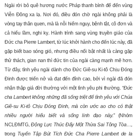
Ngài rời bỏ quê hương nước Pháp thanh bình để đến vùng
Viễn Đông xa lạ. Nơi đó, điều đón chờ ngài không phải là
vòng tay thân quen, mà là nỗi hiểm nguy, bệnh tật, cô đơn và
cả hiểu lầm, nghi kỵ. Hành trình sang vùng truyền giáo của
Đức cha Pierre Lambert, từ lúc khởi hành cho đến lúc này, đã
gặp biết bao sóng gió, nhưng điều nổi bật nhất là càng gặp
thử thách, gian nan thì đức tin của ngài càng mạnh mẽ hơn.
Từ đây, tình yêu ngài dành cho Đức Giê-su Ki-tô Chịu Đóng
Đinh được triển nở và đạt đến đỉnh cao, bởi vì ngài đã đón
nhận thập giá đời thường với một tình yêu phi thường.
“Đức
cha Lambert không những đã sống triệt để tình yêu với Chúa
Giê-su Ki-tô Chịu Đóng Đinh, mà còn ước ao cho có thật
nhiều người hiểu biết và sống linh đạo này.”
(Nhóm
NCLĐMTG,
Động Lực Thúc Đẩy Một Thừa Sai Tông Tòa…,
trong
Tuyển Tập Bút Tích Đức Cha Pierre Lambert de la