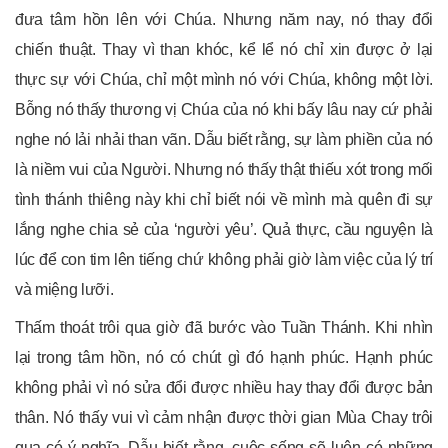
đưa tâm hồn lên với Chúa. Nhưng năm nay, nó thay đổi
chiến thuật. Thay vì than khóc, kể lể nó chỉ xin được ở lại
thực sự với Chúa, chỉ một mình nó với Chúa, không một lời.
Bỗng nó thấy thương vị Chúa của nó khi bấy lâu nay cứ phải
nghe nó lải nhải than vãn. Dẫu biết rằng, sự làm phiền của nó
là niềm vui của Người. Nhưng nó thấy thật thiếu xót trong mối
tình thánh thiêng này khi chỉ biết nói về mình mà quên đi sự
lắng nghe chia sẻ của ‘người yêu’. Quả thực, cầu nguyện là
lúc để con tim lên tiếng chứ không phải giờ làm việc của lý trí
và miệng lưỡi.
Thấm thoát trôi qua giờ đã bước vào Tuần Thánh. Khi nhìn
lại trong tâm hồn, nó có chút gì đó hạnh phúc. Hạnh phúc
không phải vì nó sửa đổi được nhiều hay thay đổi được bản
thân. Nó thấy vui vì cảm nhận được thời gian Mùa Chay trôi
qua có ý nghĩa. Dẫu biết rằng, cuộc sống sẽ luôn có những