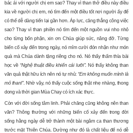
bác ái với người chị em sao? Thay vì than thở điều này điều
kia về người chị em, nó tìm đến một điều tốt nơi người ấy để
có thể dễ dàng tiến lại gần hơn. Áp lực, căng thẳng công việc
sao? Thay vì than phiền nó tìm đến một nguồn vui nho nhỏ
cho từng bổn phận, xin ơn Chúa giúp sức, nâng đỡ. Từng
biến cố xảy đến trong ngày, nó mỉm cười đón nhận như món
quà mà Chúa dành tặng riêng cho nó. Nó thấy thấm thía bài
học về
“
Nghệ thuật điều khiển cái lưỡi
”
.
Nó thấy không than
vãn quả thật hữu ích nên nó tự nhủ:
“
Em
không muốn mình là
mỏ than!”
. Nhờ vậy, nó thấy cuộc sống thật nhẹ nhàng, thong
dong và thời gian Mùa Chay có ích xác thực.
Còn với đời sống tâm linh. Phải chăng cũng không nên than
vãn? Thông thường với những biến cố xảy đến trong đời
sống hằng ngày dễ trở thành một bài ngâm ca than thương
trước mặt Thiên Chúa. Dường như đó là chất liệu để nó dễ