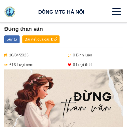
DÒNG MTG HÀ NỘI
Đừng than vãn
Suy tư
Bài viết của các khối
16/04/2025
0 Bình luận
616 Lượt xem
6
Lượt thích