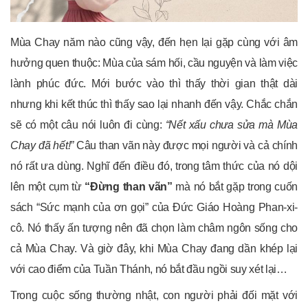
Mùa Chay năm nào cũng vậy, đến hẹn lại gặp cùng với âm
hưởng quen thuộc: Mùa của sám hối, cầu nguyện và làm việc
lành phúc đức. Mới bước vào thì thấy thời gian thật dài
nhưng khi kết thúc thì thấy sao lại nhanh đến vậy. Chắc chắn
sẽ có một câu nói luôn đi cùng:
“Nết xấu chưa sửa mà Mùa
Chay đã hết!”
Câu than vãn này được mọi người và cả chính
nó rất ưa dùng. Nghĩ đến điều đó, trong tâm thức của nó dội
lên một cụm từ
“Đừng than vãn”
mà nó bắt gặp trong cuốn
sách “Sức mạnh của ơn gọi” của Đức Giáo Hoàng Phan-xi-
cô. Nó thấy ấn tượng nên đã chọn làm châm ngôn sống cho
cả Mùa Chay. Và giờ đây, khi Mùa Chay đang dần khép lại
với cao điểm của Tuần Thánh, nó bắt đầu ngồi suy xét lại…
Trong cuộc sống thường nhật, con người phải đối mặt với