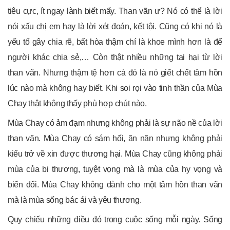
tiêu cực, ít ngay lành biết mấy. Than vãn ư? Nó có thể là lời
nói xấu chị em hay là lời xét đoán, kết tội. Cũng có khi nó là
yếu tố gây chia rẽ, bất hòa thậm chí là khoe mình hơn là để
người khác chia sẻ,… Còn thật nhiều những tai hại từ lời
than vãn. Nhưng thậm tệ hơn cả đó là nó giết chết tâm hồn
lúc nào mà không hay biết. Khi soi rọi vào tinh thần của Mùa
Chay thật không thấy phù hợp chút nào.
Mùa Chay có ảm đạm nhưng không phải là sự não nề của lời
than vãn. Mùa Chay có sám hối, ăn năn nhưng không phải
kiểu trở về xin được thương hại. Mùa Chay cũng không phải
mùa của bi thương, tuyệt vọng mà là mùa của hy vọng và
biến đổi. Mùa Chay không dành cho một tâm hồn than vãn
mà là mùa sống bác ái và yêu thương.
Quy chiếu những điều đó trong cuộc sống mỗi ngày. Sống