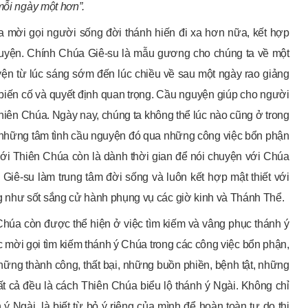
mỗi ngày một hơn”.
úa mời gọi người sống đời thánh hiến đi xa hơn nữa, kết hợp
guyện. Chính Chúa Giê-su là mẫu gương cho chúng ta về một
yện từ lúc sáng sớm đến lúc chiều về sau một ngày rao giảng
iến cố và quyết định quan trọng. Cầu nguyện giúp cho người
hiên Chúa. Ngày nay, chúng ta không thể lúc nào cũng ở trong
 những tâm tình cầu nguyện đó qua những công việc bổn phận
với Thiên Chúa còn là dành thời gian để nói chuyện với Chúa
 Giê-su làm trung tâm đời sống và luôn kết hợp mật thiết với
 như sốt sắng cử hành phụng vụ các giờ kinh và Thánh Thể.
 Chúa còn được thể hiện ở việc tìm kiếm và vâng phục thánh ý
 mời gọi tìm kiếm thánh ý Chúa trong các công việc bổn phận,
 những thành công, thất bại, những buồn phiền, bệnh tật, những
tất cả đều là cách Thiên Chúa biểu lộ thánh ý Ngài. Không chỉ
 Ngài, là biết từ bỏ ý riêng của mình để hoàn toàn tự do thi