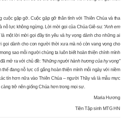
ng cuộc gặp gỡ. Cuộc gặp gỡ thân tình với Thiên Chúa và tha
ỉ và nỗ lực không ngừng. Lời mời gọi của Chúa Giê-su:
“Anh em
là một lời mời gọi đầy tin yêu và hy vọng dành cho những ai
mời gọi dành cho con người thời xưa mà nó còn vang vọng cho
mong sao mỗi người chúng ta luôn biết hoàn thiện chính mình
 đã mở ra với chủ đề:
“Những người hành hương của hy vọng”
ần thế đang nỗ lực cố gắng hoàn thiện mình mỗi ngày với niềm
a xác tín hơn nữa vào Thiên Chúa – người Thầy và là mẫu mực
y càng trở nên giống Chúa hơn trong mọi sự.
Maria Hương
Tiền Tập sinh MTG HN