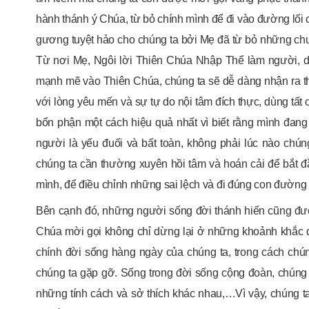
hành thánh ý Chúa, từ bỏ chính mình để đi vào đường lối 
gương tuyệt hảo cho chúng ta bởi Mẹ đã từ bỏ những chươ
Từ nơi Mẹ, Ngôi lời Thiên Chúa Nhập Thể làm người, dạ
mạnh mẽ vào Thiên Chúa, chúng ta sẽ dễ dàng nhận ra th
với lòng yêu mến và sự tự do nội tâm đích thực, dùng tất 
bổn phận một cách hiệu quả nhất vì biết rằng mình đang
người là yếu đuối và bất toàn, không phải lúc nào chún
chúng ta cần thường xuyên hồi tâm và hoán cải để bắt đ
mình, để điều chỉnh những sai lệch và đi đúng con đường
Bên cạnh đó, những người sống đời thánh hiến cũng đượ
Chúa mời gọi không chỉ dừng lại ở những khoảnh khắc đ
chính đời sống hàng ngày của chúng ta, trong cách ch
chúng ta gặp gỡ. Sống trong đời sống cộng đoàn, chúng t
những tính cách và sở thích khác nhau,…Vì vậy, chúng t