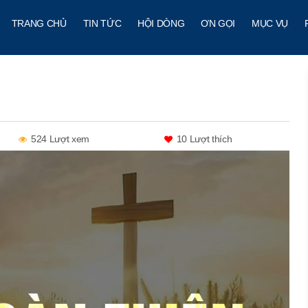
TRANG CHỦ
TIN TỨC
HỘI DÒNG
ƠN GỌI
MỤC VỤ
524 Lượt xem
10
Lượt thích