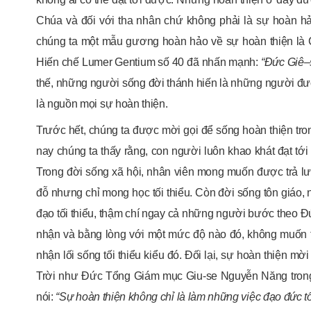
Chúa và đối với tha nhân chứ không phải là sự hoàn hảo
chúng ta một mẫu gương hoàn hảo về sự hoàn thiện là 
Hiến chế Lumer Gentium số 40 đã nhấn mạnh:
“Đức Giê
–
thế, những người sống đời thánh hiến là những người đượ
là nguồn mọi sự hoàn thiện.
Trước hết, chúng ta được mời gọi để sống hoàn thiện tron
nay chúng ta thấy rằng, con người luôn khao khát đạt tới s
Trong đời sống xã hội, nhân viên mong muốn được trả lươ
đỗ nhưng chỉ mong học tối thiểu. Còn đời sống tôn giáo
đạo tối thiểu, thậm chí ngay cả những người bước theo Đứ
nhận và bằng lòng với một mức độ nào đó, không muốn 
nhận lối sống tối thiểu kiểu đó. Đối lại, sự hoàn thiện 
Trời như Đức Tổng Giám mục Giu-se Nguyễn Năng trong
nói:
“Sự hoàn thiện không chỉ là làm những việc đạo đức tối 