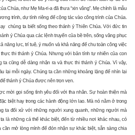
của Chúa, như Mẹ Ma-ri-a đã thưa “xin vâng”. Mẹ chính là mẫu
ng trình, dự tính riêng để cộng tác vào công trình của Chúa.
y chúng ta biết sống theo thánh ý Thiên Chúa. Với đức tin
ánh ý Chúa qua các lệnh truyển của bề trên, sống vâng phục
cả năng lực, trí tuệ, ý muốn và khả năng để chu toàn công việc
 thực thi thánh ý Chúa. Nhưng với bản tính tự nhiên của con
g ta cũng dễ dàng nhận ra và thực thi thánh ý Chúa. Vì vậy,
ầu lại mỗi ngày. Chúng ta cần những khoảng lặng để nhìn lại
 để thánh ý Chúa được nên trọn vẹn.
c mời gọi sống tình yêu đối với tha nhân. Sự hoàn thiện mà
ặc biệt hay trong các hành động lớn lao. Mà nó nằm ở trong
úng ta đối xử với những người xung quanh, những người mà
a là những cá thể khác biệt, đến từ nhiều nơi khác nhau, có
a cần mở lòng mình để đón nhận sự khác biệt, sẵn sàng chia