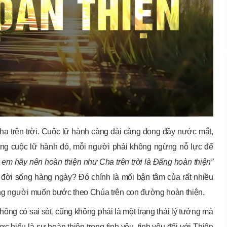
ha trên trời. Cuộc lữ hành càng dài càng đong đầy nước mắt,
ong cuộc lữ hành đó, mỗi người phải không ngừng nỗ lực để
 em hãy nên hoàn thiện như Cha trên trời là Đấng hoàn thiện”
g đời sống hàng ngày? Đó chính là mối bận tâm của rất nhiều
ững người muốn bước theo Chúa trên con đường hoàn thiện.
ông có sai sót, cũng không phải là một trạng thái lý tưởng mà
 hiểu là sự hoàn thiện trong tình yêu, tình yêu đối với Thiên