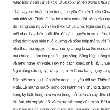
hành trình hoán cải liên tục và khao khát nên giống Chúa 
Thật vậy, sự hoàn thiện trong tình yêu đối với Thiên Ch
mật thiết với Thiên Chúa hơn nữa trong đời sống cầu n
đời sống cầu nguyện liên lỉ với Chúa Cha. Ngài cầu ngu
mệt nhọc hay thức suốt đêm để cầu nguyện trước những b
sống đời thánh hiến nuôi dưỡng và sống hiệp thông với T
nhà thờ, nhà nguyện được nhưng chúng ta có thể nối dài
mà chúng ta làm trong suốt ngày sống. Sống hiệp thông 
và lắng nghe lời Ngài. Hay nói cách khác, phải lấy Chúa
Ngài bằng cầu nguyện, suy niệm lời Chúa hàng ngày cũng
Đặc biệt hơn, sự hoàn thiện trong tình yêu đối với Thiên
Ngài. Là những người sống đời thánh hiến, chúng ta được
trong kỷ luật, trong sứu vụ và trong mỗi biến cố xảy đến:
lỗi làm, những yếu đối và cả sự bất trung của mình. Bởi 
tìm kiếm mà chúng ta còn được mời gọi vâng phục thánh ý