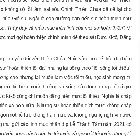
 không có lỗi lầm, sai sót. Chính Thiên Chúa đã để lại cho
Chúa Giê-su. Ngài là con đường dẫn đến sự hoàn thiện như
su, Thầy dạy và mẫu mực thần linh của mọi sự hoàn thiện
”.
Vì
c mời gọi hoàn thiện chính mình để theo sát Đức Ki-tô, Đấng
g tình yêu đối với Thiên Chúa. Nhìn vào thực tế thời đại hôm
ự “hoàn thiện tối đa” nhưng lại sống theo “lối sống tối thiểu”.
ng cao nhưng lại muốn làm việc tối thiểu, học sinh mong thi
, người tín hữu muốn hưởng sự sống đời đời nhưng chỉ cố giữ
c Ki-tô cũng chỉ muốn dâng hiến mức tối thiểu. Nghĩa là chấp
tiến xa hơn nữa. Nhưng sự hoàn thiện đích thực không chấp
mời gọi một nỗ lực không hạn mức và không ngừng nghỉ vì nước
 thư gửi các linh mục nhân dịp Lễ Thánh Tâm năm 2021 có
thiểu, thực hành đức tin tối thiểu và giữ luật tối thiểu nhưng là