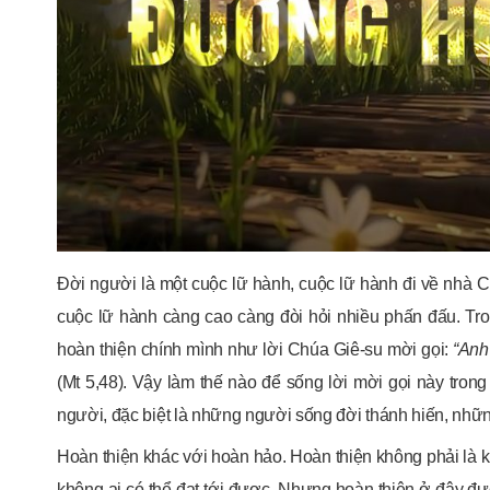
Đời người là một cuộc lữ hành, cuộc lữ hành đi về nhà C
cuộc lữ hành càng cao càng đòi hỏi nhiều phấn đấu. Tr
hoàn thiện chính mình như lời Chúa Giê-su mời gọi:
“Anh
(Mt 5,48). Vậy làm thế nào để sống lời mời gọi này tron
người, đặc biệt là những người sống đời thánh hiến, nh
Hoàn thiện khác với hoàn hảo. Hoàn thiện không phải là kh
không ai có thể đạt tới được. Nhưng hoàn thiện ở đây được