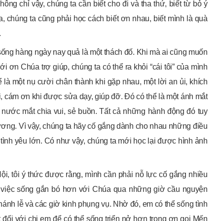
g chỉ vậy, chúng ta cần biết cho đi và tha thứ, biết từ bỏ ý
, chúng ta cũng phải học cách biết ơn nhau, biết mình là quà
.
i sống hàng ngày nay quả là một thách đố. Khi mà ai cũng muốn
 ơn Chúa trợ giúp, chúng ta có thể ra khỏi “cái tôi” của mình
là một nụ cười chân thành khi gặp nhau, một lời an ủi, khích
ỗi, cám ơn khi được sửa dạy, giúp đỡ. Đó có thể là một ánh mắt
t nước mắt chia vui, sẻ buồn. Tất cả những hành động đó tuy
hương. Vì vậy, chúng ta hãy cố gắng dành cho nhau những điều
i tình yêu lớn. Có như vậy, chúng ta mới học lại được hình ảnh
i, tôi ý thức được rằng, mình cần phải nỗ lực cố gắng nhiều
a việc sống gắn bó hơn với Chúa qua những giờ cầu nguyện
hánh lễ và các giờ kinh phụng vụ. Nhờ đó, em có thể sống tình
 đối với chị em để có thể sống triển nở hơn trong ơn gọi Mến