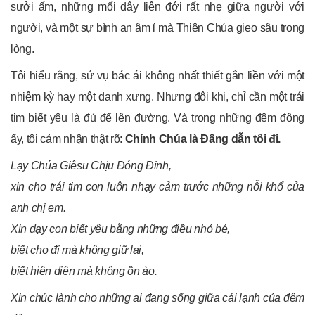
sưởi ấm, những mối dây liên đới rất nhẹ giữa người với
người, và một sự bình an âm ỉ mà Thiên Chúa gieo sâu trong
lòng.
Tôi hiểu rằng, sứ vụ bác ái không nhất thiết gắn liền với một
nhiệm kỳ hay một danh xưng. Nhưng đôi khi, chỉ cần một trái
tim biết yêu là đủ để lên đường. Và trong những đêm đông
ấy, tôi cảm nhận thật rõ:
C
hính Chúa là Đấng dẫn tôi đi.
Lạy Chúa Giêsu
C
hịu
Đ
óng
Đ
inh,
xin cho trái tim con luôn nhạy cảm trước những nỗi khổ của
anh chị em.
Xin dạy con biết yêu bằng những điều nhỏ bé,
biết cho đi mà không giữ lại,
biết hiện diện mà không ồn ào.
Xin chúc lành cho những ai đang sống giữa cái lạnh của đêm