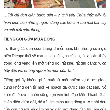
…Tôi chỉ đơn giản bước đến
–
vì tình yêu Chúa thúc đẩy tôi
hiện diện bên những người đang cần hơi ấm của một bàn tay
và ánh mắt cảm thông.
TIẾNG GỌI GIỮA MÙA ĐÔNG
Từ tháng 11 đến cuối tháng 3 mỗi năm, khi những cơn gió
biển Dieppe thổi về mang theo cái lạnh cắt da, tôi lại cảm thấy
trong lòng vang lên một tiếng gọi rất khẽ, rất dịu dàng:
“Con
hãy đến với những người bé mọn của Ta.”
Tiếng gọi ấy không phát xuất từ một nhiệm vụ được giao,
cũng không đến từ một kế hoạch đã được sắp đặt sẵn. Nó
khởi đi từ ước muốn sống trọn vẹn linh đạo Mến Thánh Giá:
Hiện diện giữa đời, để trái tim mình rung động trước nỗi đau
của con người, và dám bước đến nơi đang cần hơi ấm của