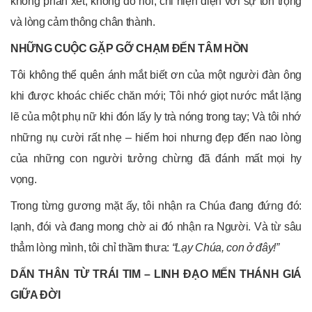
không phán xét, không dò hỏi, chỉ hiện diện với sự tôn trọng
và lòng cảm thông chân thành.
NHỮNG CUỘC GẶP GỠ CHẠM ĐẾN TÂM HỒN
Tôi không thể quên ánh mắt biết ơn của một người đàn ông
khi được khoác chiếc chăn mới; Tôi nhớ giọt nước mắt lặng
lẽ của một phụ nữ khi đón lấy ly trà nóng trong tay; Và tôi nhớ
những nụ cười rất nhẹ – hiếm hoi nhưng đẹp đến nao lòng
của những con người tưởng chừng đã đánh mất mọi hy
vọng.
Trong từng gương mặt ấy, tôi nhận ra Chúa đang đứng đó:
lạnh, đói và đang mong chờ ai đó nhận ra Người. Và từ sâu
thẳm lòng mình, tôi chỉ thầm thưa:
“Lạy Chúa, con ở đây
!
”
DẤN THÂN TỪ TRÁI TIM – LINH ĐẠO MẾN THÁNH GIÁ
GIỮA ĐỜI