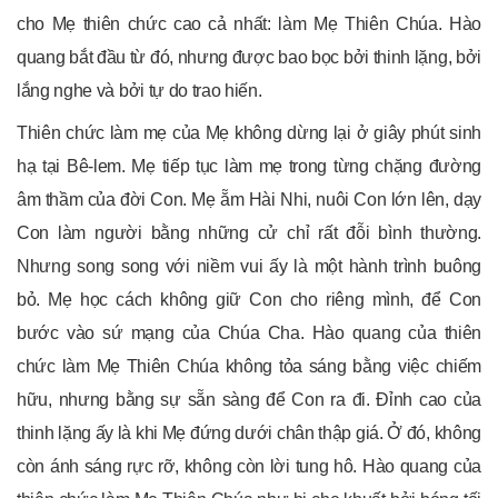
cho Mẹ thiên chức cao cả nhất: làm Mẹ Thiên Chúa. Hào
quang bắt đầu từ đó, nhưng được bao bọc bởi thinh lặng, bởi
lắng nghe và bởi tự do trao hiến.
Thiên chức làm mẹ của Mẹ không dừng lại ở giây phút sinh
hạ tại Bê-lem. Mẹ tiếp tục làm mẹ trong từng chặng đường
âm thầm của đời Con. Mẹ ẵm Hài Nhi, nuôi Con lớn lên, dạy
Con làm người bằng những cử chỉ rất đỗi bình thường.
Nhưng song song với niềm vui ấy là một hành trình buông
bỏ. Mẹ học cách không giữ Con cho riêng mình, để Con
bước vào sứ mạng của Chúa Cha. Hào quang của thiên
chức làm Mẹ Thiên Chúa không tỏa sáng bằng việc chiếm
hữu, nhưng bằng sự sẵn sàng để Con ra đi. Đỉnh cao của
thinh lặng ấy là khi Mẹ đứng dưới chân thập giá. Ở đó, không
còn ánh sáng rực rỡ, không còn lời tung hô. Hào quang của