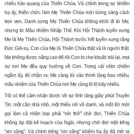
chiếu hào quang của Thiên Chúa. Và chính trong sự khiêm
hạ ấy, thiên chức làm Mẹ Thiên Chúa mới bừng sáng cách
trọn vẹn. Danh xưng Mẹ Thiên Chúa không khởi đi từ Mẹ,
nhưng từ Mầu nhiệm Nhập Thể. Khi Hội Thánh tuyên xưng
Mẹ là Mẹ Thiên Chúa, Hội Thánh trước hết tuyên xưng rằng
Đức Giê-su, Con của Mẹ là Thiên Chúa thật và là người thật.
Mẹ không được nâng cao để rồi Con bị che khuất; trái lại, mọi
sự nơi Mẹ đều quy hướng về Con. Trong cái nhìn chiêm
ngắm ấy, tôi nhận ra: Mẹ càng lùi vào thinh lặng bao nhiêu,
mầu nhiệm của Thiên Chúa nơi Mẹ càng tỏ lộ bấy nhiêu.
Tôi có thể cảm nhận được về sự tĩnh lặng giây phút Truyền
Tin: một căn nhà nhỏ, một thiếu nữ vô danh, và một lời mời
gọi làm cả nhân loại phải “nín thở” chờ đợi. Thiên Chúa
không áp đặt kế hoạch của Ngài, nhưng chờ đợi một tiếng
“xin vâng”. Và chính tiếng “xin vâng” khiêm hạ ấy đã mở ra