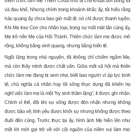
thiên chức làm Mẹ Thiên Chúa như bị che khuất bởi bóng tối
và đau khổ. Nhưng chính trong khoảnh khắc ấy, tôi hiểu rằng
hào quang ấy chưa bao giờ mất đi; nó chỉ được thanh luyện.
Khi Mẹ trao Con cho nhân loại, trong sự mất mát tận cùng ấy,
Mẹ trở nên Mẹ của Hội Thánh. Thiên chức làm mẹ được mở
rộng, không bằng vinh quang, nhưng bằng hiến tế.
Ngồi lặng trong nhà nguyện, tôi không chỉ chiêm ngắm Mẹ,
mà còn thấy mình được chất vấn. Giữa một xã hội mà thiên
chức làm mẹ đang bị xem nhẹ, biết bao người vì áp lực kinh
tế, chủ nghĩa cá nhân hay lối sống thực dụng đã khiến họ
nghĩ việc làm mẹ là một “hy sinh thầm lặng”, ít được ghi nhận.
Chính vì thế, đôi khi sự sống được đón nhận nhưng không
được bảo vệ; tình yêu được khởi sự nhưng không được theo
đuổi đến cùng. Trước thực tại ấy, hình ảnh Mẹ hiện lên như
một lời mời gọi trở về với cội nguồn của niềm vui làm mẹ: