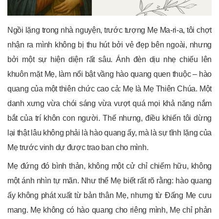
Ngồi lặng trong nhà nguyện, trước tượng Mẹ Ma-ri-a, tôi chợt
nhận ra mình không bị thu hút bởi vẻ đẹp bên ngoài, nhưng
bởi một sự hiện diện rất sâu. Ánh đèn dịu nhẹ chiếu lên
khuôn mặt Mẹ, làm nổi bật vầng hào quang quen thuộc – hào
quang của một thiên chức cao cả: Mẹ là Mẹ Thiên Chúa. Một
danh xưng vừa chói sáng vừa vượt quá mọi khả năng nắm
bắt của trí khôn con người. Thế nhưng, điều khiến tôi dừng
lại thật lâu không phải là hào quang ấy, mà là sự tĩnh lặng của
Mẹ trước vinh dự được trao ban cho mình.
Mẹ đứng đó bình thản, không một cử chỉ chiếm hữu, không
một ánh nhìn tự mãn. Như thể Mẹ biết rất rõ rằng: hào quang
ấy không phát xuất từ bản thân Mẹ, nhưng từ Đấng Mẹ cưu
mang. Mẹ không có hào quang cho riêng mình, Mẹ chỉ phản