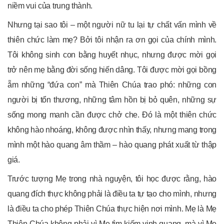
niềm vui của trung thành.
Nhưng tại sao tôi – một người nữ tu lại tự chất vấn mình về
thiên chức làm mẹ? Bởi tôi nhận ra ơn gọi của chính mình.
Tôi không sinh con bằng huyết nhục, nhưng được mời gọi
trở nên mẹ bằng đời sống hiến dâng. Tôi được mời gọi bồng
ẵm những “đứa con” mà Thiên Chúa trao phó: những con
người bị tổn thương, những tâm hồn bị bỏ quên, những sự
sống mong manh cần được chở che. Đó là một thiên chức
không hào nhoáng, không được nhìn thấy, nhưng mang trong
mình một hào quang âm thầm – hào quang phát xuất từ thập
giá.
Trước tượng Mẹ trong nhà nguyện, tôi học được rằng, hào
quang đích thực không phải là điều ta tự tạo cho mình, nhưng
là điều ta cho phép Thiên Chúa thực hiện nơi mình. Mẹ là Mẹ
Thiên Chúa không phải vì Mẹ tìm kiếm vinh quang, mà vì Mẹ