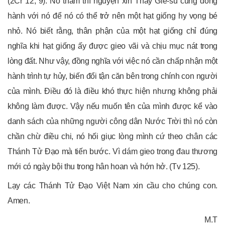
(2Cr 12, 9). Nó thầm thĩ nguyện xin Thầy Giê-su cùng đồng
hành với nó để nó có thể trở nên một hạt giống hy vọng bé
nhỏ. Nó biết rằng, thân phận của một hạt giống chỉ đúng
nghĩa khi hạt giống ấy được gieo vãi và chịu mục nát trong
lòng đất. Như vậy, đồng nghĩa với việc nó cần chấp nhận một
hành trình tự hủy, biến đổi tận căn bên trong chính con người
của mình. Điều đó là điều khó thực hiện nhưng không phải
không làm được. Vậy nếu muốn tên của mình được kể vào
danh sách của những người công dân Nước Trời thì nó còn
chần chừ điều chi, nó hối giục lòng mình cứ theo chân các
Thánh Tử Đạo mà tiến bước. Vì dám gieo trong đau thương
mới có ngày bội thu trong hân hoan và hớn hở. (Tv 125).
Lạy các Thánh Tử Đạo Việt Nam xin cầu cho chúng con.
Amen.
M.T