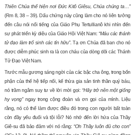
Thiên Chúa thể hiện nơi Đức Kitô Giêsu, Chúa chúng ta…”
(Rm 8, 38 – 39). Dấu chứng này cũng làm cho nó liên tưởng
đến câu nói nổi tiếng của Giáo Phụ Tertullianô khi nhìn đến
sự phát triển kỳ diệu của Giáo Hội Việt Nam:
“Máu các thánh
tử đạo làm
trổ sinh các tín hữu”
. Tạ ơn Chúa đã ban cho nó
được diễm phúc sinh ra là con cháu của dòng dõi các Thánh
Tử Đạo Việt Nam.
Trước mẫu gương sáng ngời của các bậc cha ông, trong bổn
phận của thế hệ tiếp nối, kế thừa gia sản tinh thần quý báu,
nó trầm ngâm suy tư về lời mời gọi:
“Hãy trở nên một giống
h
y v
ọng”
ngay trong cộng đoàn và ơn gọi của mình. Liệu
rằng, nó có thể làm được điều đó trong con người bất toàn
còn đầy yếu đuối và tội lỗi? Nó nhớ đến lời hứa của Thầy
Giê-su đã bảo đảm với nó rằng:
“Ơn Thầy luôn đủ cho con”