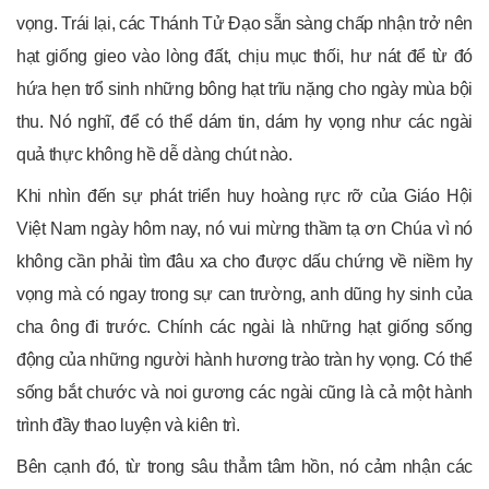
vọng. Trái lại, các Thánh Tử Đạo sẵn sàng chấp nhận trở nên
hạt giống gieo vào lòng đất, chịu mục thối, hư nát để từ đó
hứa hẹn trổ sinh những bông hạt trĩu nặng cho ngày mùa bội
thu. Nó nghĩ, để có thể dám tin, dám hy vọng như các ngài
quả thực không hề dễ dàng chút nào.
Khi nhìn đến sự phát triển huy hoàng rực rỡ của Giáo Hội
Việt Nam ngày hôm nay, nó vui mừng thầm tạ ơn Chúa vì nó
không cần phải tìm đâu xa cho được dấu chứng về niềm hy
vọng mà có ngay trong sự can trường, anh dũng hy sinh của
cha ông đi trước. Chính các ngài là những hạt giống sống
động của những người hành hương trào tràn hy vọng. Có thể
sống bắt chước và noi gương các ngài cũng là cả một hành
trình đầy thao luyện và kiên trì.
Bên cạnh đó, từ trong sâu thẳm tâm hồn, nó cảm nhận các