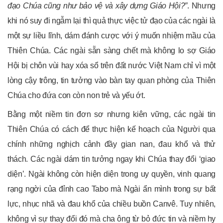
đạo Chúa cũng như
bảo vệ và
xây dựng Giáo Hội?”
. Nhưng
khi nó suy đi ngẫm lại thì quả thực việc tử đạo của các ngài là
một sự liều lĩnh, dám đánh cược với ý muốn nhiệm mầu của
Thiên Chúa. Các ngài sẵn sàng chết mà không lo sợ Giáo
Hội bị chôn vùi hay xóa sổ trên đất nước Việt Nam chỉ vì một
lòng cậy trông, tin tưởng vào bàn tay quan phòng của Thiên
Chúa cho đứa con còn non trẻ và yếu ớt.
Bằng một niềm tin đơn sơ nhưng kiên vững, các ngài tin
Thiên Chúa có cách để thực hiện kế hoạch của Người qua
chính những nghịch cảnh đầy gian nan, đau khổ và thử
thách. Các ngài dám tin tưởng ngay khi Chúa thay đổi ‘giao
diện’. Ngài không còn hiện diện trong uy quyền, vinh quang
rạng ngời của đỉnh cao Tabo mà Ngài ẩn mình trong sự bất
lực, nhục nhã và đau khổ của chiều buồn Canvê. Tuy nhiên,
không vì sự thay đổi đó mà cha ông từ bỏ đức tin và niềm hy