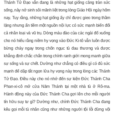
Thánh Tử Đạo vẫn đang là những hạt giống căng tràn sức
sống, nảy nở sinh sôi mãnh liệt trong lòng Giáo Hội ngày hôm
nay. Tuy rằng, những hạt giống ấy chỉ được gieo trong thầm
lặng nhưng ẩn tiềm một nguồn nội lực có sức mạnh biến đổi
cả nhân loại và vũ trụ. Dòng máu đào của các ngài đổ xuống
cho nó hiểu rằng niềm hy vọng vào Đức Ki-tô vẫn luôn được
bừng cháy ngay trong chốn ngục tù đau thương và được
khẳng định chắc chắn trong chính ranh giới mong manh giữa
sự sống và sự chết. Dường như chẳng có điều gì có đủ sức
mạnh để dập tắt ngọn lửa hy vọng này trong lòng các Thánh
Tử Đạo. Điều này cho nó nhớ đến sự kiện Đức Thánh Cha
Phan-xi-cô mở cửa Năm Thánh tại một nhà tù ở Rô-ma.
Hành động này của Đức Thánh Cha gợi lên cho mỗi người
tín hữu suy tư gì? Dường như, chính Đức Thánh Cha đang
kêu gọi mỗi tù nhân cũng như những người tội lỗi đừng vội