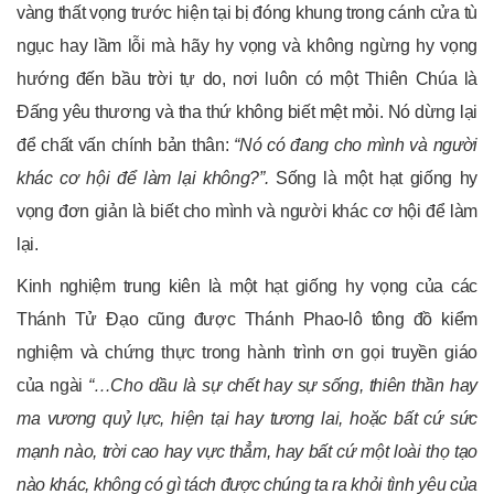
vàng thất vọng trước hiện tại bị đóng khung trong cánh cửa tù
ngục hay lầm lỗi mà hãy hy vọng và không ngừng hy vọng
hướng đến bầu trời tự do, nơi luôn có một Thiên Chúa là
Đấng yêu thương và tha thứ không biết mệt mỏi. Nó dừng lại
để chất vấn chính bản thân:
“Nó có đang cho mình và người
khác cơ hội để làm lại không?”.
Sống là một hạt giống hy
vọng đơn giản là biết cho mình và người khác cơ hội để làm
lại.
Kinh nghiệm trung kiên là một hạt giống hy vọng của các
Thánh Tử Đạo cũng được Thánh Phao-lô tông đồ kiểm
nghiệm và chứng thực trong hành trình ơn gọi truyền giáo
của ngài
“…Cho dầu là sự chết hay sự sống, thiên thần hay
ma vương quỷ lực, hiện tại hay tương lai, hoặc bất cứ sức
mạnh nào, trời cao hay vực thẳm, hay bất cứ một loài thọ tạo
nào khác, không có gì tách được chúng ta ra khỏi tình yêu của