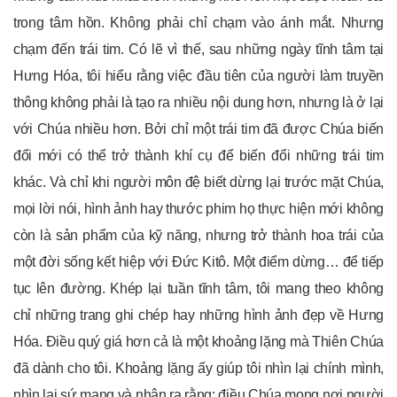
trong tâm hồn. Không phải chỉ chạm vào ánh mắt. Nhưng
chạm đến trái tim. Có lẽ vì thế, sau những ngày tĩnh tâm tại
Hưng Hóa, tôi hiểu rằng việc đầu tiên của người làm truyền
thông không phải là tạo ra nhiều nội dung hơn, nhưng là ở lại
với Chúa nhiều hơn. Bởi chỉ một trái tim đã được Chúa biến
đổi mới có thể trở thành khí cụ để biến đổi những trái tim
khác. Và chỉ khi người môn đệ biết dừng lại trước mặt Chúa,
mọi lời nói, hình ảnh hay thước phim họ thực hiện mới không
còn là sản phẩm của kỹ năng, nhưng trở thành hoa trái của
một đời sống kết hiệp với Đức Kitô. Một điểm dừng… để tiếp
tục lên đường. Khép lại tuần tĩnh tâm, tôi mang theo không
chỉ những trang ghi chép hay những hình ảnh đẹp về Hưng
Hóa. Điều quý giá hơn cả là một khoảng lặng mà Thiên Chúa
đã dành cho tôi. Khoảng lặng ấy giúp tôi nhìn lại chính mình,
nhìn lại sứ mạng và nhận ra rằng: điều Chúa mong nơi người