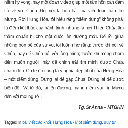
niềm hy vọng, hay một đoạn video giúp một tâm hồn can đảm
trở về với Chúa. Đó mới là hoa trái của việc loan báo Tin
Mừng. Rời Hưng Hóa, tôi hiểu rằng “điểm dừng” không phải
là điểm kết thúc của hành trình, nhưng là nơi Thiên Chúa âm
thầm chuẩn bị cho một cuộc lên đường mới. Để rồi giữa
những bộn bề của sứ vụ, tôi luôn nhớ rằng: trước khi nói về
Chúa, hãy để Chúa nói với lòng mình; trước khi mong chạm
đến muôn người, hãy để chính trái tim mình được Chúa
chạm đến. Có lẽ đó cũng là ý nghĩa đẹp nhất của Hưng Hóa
– một điểm dừng. Dừng lại để gặp Chúa. Dừng lại để được
biến đổi. Và từ đó, lại lên đường, mang niềm vui Tin Mừng
đến với mọi người.
Tg. Sr Anna – MTGHN
Tagged in
bài viết các khối
,
Hưng Hoá - Một điểm dừng
,
suy tư