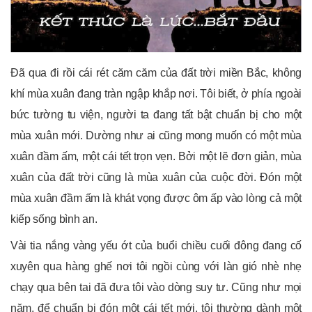
Đã qua đi rồi cái rét căm căm của đất trời miền Bắc, không
khí mùa xuân đang tràn ngập khắp nơi. Tôi biết, ở phía ngoài
bức tường tu viện, người ta đang tất bật chuẩn bị cho một
mùa xuân mới. Dường như ai cũng mong muốn có một mùa
xuân đầm ấm, một cái tết trọn vẹn. Bởi một lẽ đơn giản, mùa
xuân của đất trời cũng là mùa xuân của cuộc đời. Đón một
mùa xuân đầm ấm là khát vọng được ôm ấp vào lòng cả một
kiếp sống bình an.
Vài tia nắng vàng yếu ớt của buổi chiều cuối đông đang cố
xuyên qua hàng ghế nơi tôi ngồi cùng với làn gió nhè nhẹ
chạy qua bên tai đã đưa tôi vào dòng suy tư. Cũng như mọi
năm, để chuẩn bị đón một cái tết mới, tôi thường dành một