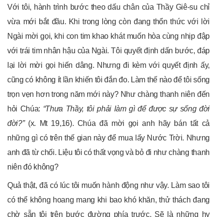
Với tôi, hành trình bước theo dấu chân của Thầy Giê-su chỉ
vừa mới bắt đầu. Khi trong lòng còn đang thổn thức với lời
Ngài mời gọi, khi con tim khao khát muốn hòa cùng nhịp đập
với trái tim nhân hậu của Ngài. Tôi quyết định dấn bước, đáp
lại lời mời gọi hiến dâng. Nhưng đi kèm với quyết định ấy,
cũng có không ít lần khiến tôi đắn đo. Làm thế nào để tôi sống
trọn vẹn hơn trong năm mới này? Như chàng thanh niên đến
hỏi Chúa:
“Thưa Thầy, tôi phải làm gì để được sự sống đời
đời?”
(x. Mt 19,16). Chúa đã mời gọi anh hãy bán tất cả
những gì có trên thế gian này để mua lấy Nước Trời. Nhưng
anh đã từ chối. Liệu tôi có thất vọng và bỏ đi như chàng thanh
niên đó không?
Quả thật, đã có lúc tôi muốn hành động như vậy. Làm sao tôi
có thể không hoang mang khi bao khó khăn, thử thách đang
chờ sẵn tôi trên bước đường phía trước. Sẽ là những hy