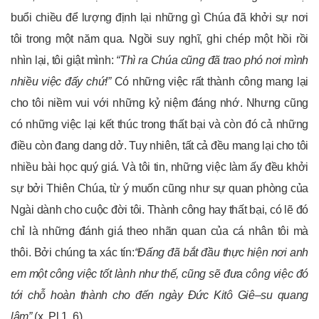
buổi chiều để lượng định lại những gì Chúa đã khởi sự nơi
tôi trong một năm qua. Ngồi suy nghĩ, ghi chép một hồi rồi
nhìn lại, tôi giật mình:
“Thì ra
Chúa
cũng
đã trao phó nơi mình
nhiều việc đấy chứ!
”
Có những việc rất thành công mang lại
cho tôi niềm vui với những kỷ niệm đáng nhớ. Nhưng cũng
có những việc lại kết thúc trong thất bại và còn đó cả những
điều còn đang dang dở. Tuy nhiên, tất cả đều mang lại cho tôi
nhiều bài học quý giá. Và tôi tin, những việc làm ấy đều khởi
sự bởi Thiên Chúa, từ ý muốn cũng như sự quan phòng của
Ngài dành cho cuộc đời tôi. Thành công hay thất bại, có lẽ đó
chỉ là những đánh giá theo nhãn quan của cá nhân tôi mà
thôi. Bởi chúng ta xác tín:
“Đấng đã bắt đầu thực hiện nơi anh
em một công việc tốt lành như thế, cũng sẽ đưa công việc đó
tới chỗ hoàn thành cho đến ngày Đức Kitô Giê
–
su quang
lâm”
(x. Pl 1, 6).