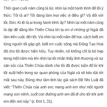
Thời gian cuối năm cũng là lúc nhìn lại một hành trình để tôi ý
thức: Tôi là ai? Tôi đang làm mọi việc vì điều gì? Và đối với
tôi, Đức Ki-tô là ai trong hành trình ấy? Nhìn lại một năm cũng
là dịp để dâng lên Thiên Chúa lời tạ ơn vì những gì Ngài đã
làm trên cuộc đời tôi. Và nhìn lại một năm để học cách biết ơn
từng người tôi gặp gỡ, biết ơn cuộc sống mà Đấng Tạo Hoá
đã cho tôi được hiện hữu. Tuy nhiên, nó không chỉ là bó hẹp
trong một năm mà khi nhìn lại tôi nhận thấy tình thương và sự
săn sóc của Thiên Chúa dành cho tôi đã được tuôn đổ từ khi
tôi xuất hiện trong sự quan phòng của Ngài và sẽ kéo dài tới
mãi sau này. Đúng như tâm tình tác giả sách Đệ Nhị Luật đã
viết:
“Thiên Chúa của anh em, mang anh em như một người
mang con mình, suốt con đường anh em đã đi cho tới khi anh
em đến nơi này.”
(x. Đnl 1, 31).