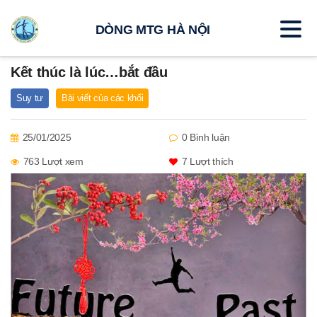
DÒNG MTG HÀ NỘI
Kết thúc là lúc…bắt đầu
Suy tư
Bài viết của các khối
25/01/2025
0 Bình luận
763 Lượt xem
7
Lượt thích