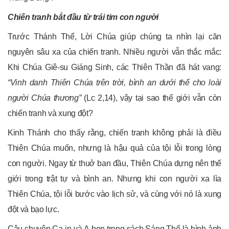
Chiến tranh bắt đầu từ trái tim con người
Trước Thánh Thể, Lời Chúa giúp chúng ta nhìn lại căn
nguyên sâu xa của chiến tranh. Nhiều người vẫn thắc mắc:
Khi Chúa Giê-su Giáng Sinh, các Thiên Thần đã hát vang:
“Vinh danh Thiên Chúa trên trời, bình an dưới thế cho loài
người Chúa thương”
(Lc 2,14), vậy tại sao thế giới vẫn còn
chiến tranh và xung đột?
Kinh Thánh cho thấy rằng, chiến tranh không phải là điều
Thiên Chúa muốn, nhưng là hậu quả của tội lỗi trong lòng
con người. Ngay từ thuở ban đầu, Thiên Chúa dựng nên thế
giới trong trật tự và bình an. Nhưng khi con người xa lìa
Thiên Chúa, tội lỗi bước vào lịch sử, và cùng với nó là xung
đột và bạo lực.
Câu chuyện Ca-in và A-ben trong sách Sáng Thế là hình ảnh