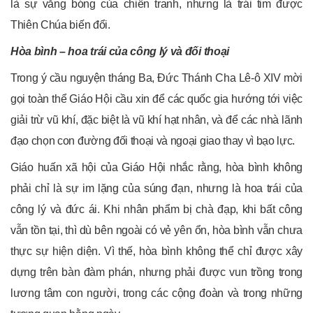
là sự vắng bóng của chiến tranh, nhưng là trái tim được
Thiên Chúa biến đổi.
Hòa bình – hoa trái của công lý và đối thoại
Trong ý cầu nguyện tháng Ba, Đức Thánh Cha Lê-ô XIV mời
gọi toàn thể Giáo Hội cầu xin để các quốc gia hướng tới việc
giải trừ vũ khí, đặc biệt là vũ khí hạt nhân, và để các nhà lãnh
đạo chọn con đường đối thoại và ngoại giao thay vì bạo lực.
Giáo huấn xã hội của Giáo Hội nhắc rằng, hòa bình không
phải chỉ là sự im lặng của súng đạn, nhưng là hoa trái của
công lý và đức ái. Khi nhân phẩm bị chà đạp, khi bất công
vẫn tồn tại, thì dù bên ngoài có vẻ yên ổn, hòa bình vẫn chưa
thực sự hiện diện. Vì thế, hòa bình không thể chỉ được xây
dựng trên bàn đàm phán, nhưng phải được vun trồng trong
lương tâm con người, trong các cộng đoàn và trong những