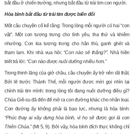
bắt đầu ở chiến trường, nhưng bắt đầu từ trái tim con người.
Hòa bình bắt đầu từ trái tim được biến đổi
Một câu chuyện cổ kể rằng: Trong lòng mỗi người có hai “con
vật”. Một con tượng trưng cho tình yêu, tha thứ và khiêm
nhường. Con kia tượng trưng cho hận thù, ganh ghét và
tham lam. Khi nhà vua hỏi:
“Con nào sẽ thắng?”.
Nhà hiền
triết trả lời:
“Con nào được nuôi dưỡng nhiều hơn.”
Trong thinh lặng của giờ chầu, câu chuyện ấy trở nên rất thật.
Bởi lẽ trước Thánh Thể, mỗi người được mời gọi nhìn lại
chính trái tim mình: trong lòng tôi đang nuôi dưỡng điều gì?
Chúa Giê-su đã đến để mở ra con đường khác cho nhân loại.
Con đường ấy không phải là bạo lực, nhưng là hòa bình:
“Phúc thay ai xây dựng hòa bình, vì họ sẽ được gọi là con
Thiên Chúa.”
(Mt 5, 9). Bởi vậy, hòa bình đích thực không chỉ