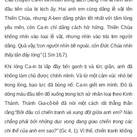
đầu tiên của bi kịch ấy. Hai anh em cùng dâng lễ vật lên
Thiên Chúa, nhưng A-ben dâng phần tốt nhất với tấm lòng
yêu mến, còn Ca-in chỉ dâng cách hờ hững. Thiên Chúa
không nhìn vào loại lễ vật, nhưng nhìn vào trái tim người
dâng. Quả vậy,
“con người nhìn bề ngoài, còn Đức Chúa nhìn
thấy tận đáy lòng”
(1 Sm 16,7).
Khi lòng Ca-in bị lấp đầy bởi ganh tị và tức giận, anh đã
không làm chủ được chính mình. Và từ một cảm xúc nhỏ bé
trong lòng, bạo lực đã bùng nổ: Ca-in giết em mình. Đó là
dòng máu đầu tiên đổ xuống trong lịch sử nhân loại theo Kinh
Thánh. Thánh Gia-cô-bê đã nói một cách rất thẳng thắn
rằng:
“Bởi đâu có chiến tranh và xung đột giữa anh em? Nào
chẳng phải bởi những dục vọng đang giao chiến trong các
chi thể của anh em sao?”
(Gc 4, 1). Vì thế, chiến tranh không