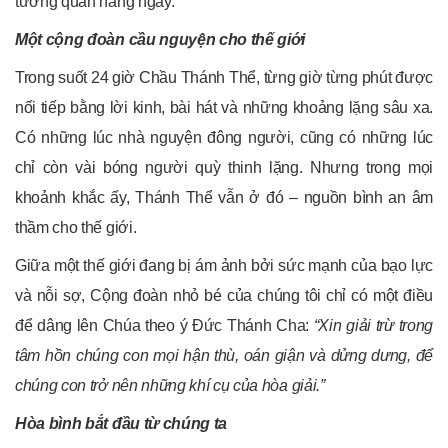
tương quan hằng ngày.
Một cộng đoàn cầu nguyện cho thế giới
Trong suốt 24 giờ Chầu Thánh Thể, từng giờ từng phút được
nối tiếp bằng lời kinh, bài hát và những khoảng lặng sâu xa.
Có những lúc nhà nguyện đông người, cũng có những lúc
chỉ còn vài bóng người quỳ thinh lặng. Nhưng trong mọi
khoảnh khắc ấy, Thánh Thể vẫn ở đó – nguồn bình an âm
thầm cho thế giới.
Giữa một thế giới đang bị ám ảnh bởi sức mạnh của bạo lực
và nỗi sợ, Cộng đoàn nhỏ bé của chúng tôi chỉ có một điều
để dâng lên Chúa theo ý Đức Thánh Cha:
“Xin giải trừ trong
tâm hồn chúng con mọi hận thù, oán giận và dửng dưng, để
chúng con trở nên những khí cụ của hòa giải.”
Hòa bình bắt đầu từ chúng ta