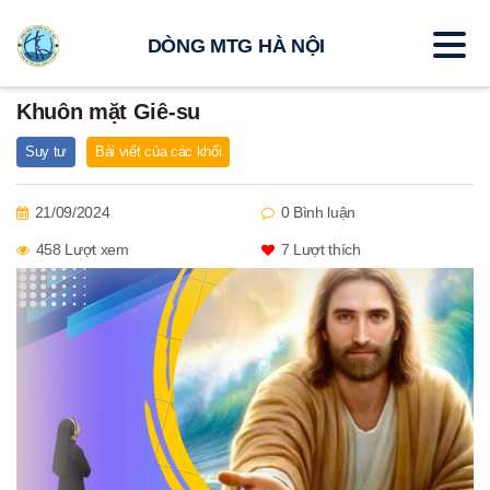
DÒNG MTG HÀ NỘI
Khuôn mặt Giê-su
Suy tư
Bài viết của các khối
21/09/2024
0 Bình luận
458 Lượt xem
7
Lượt thích