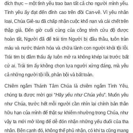
đích thực – một tình yêu trao ban tất cả cho người mình yêu.
Tình yêu ấy đạt đến đỉnh cao trên đồi Can-vê. Vì yêu nhân
loại, Chúa Giê-su đã chấp nhận cuộc khổ nạn và cái chết trên
thập giá. Đến giờ cuối cùng của công trình cứu độ được
hoàn tất, Người đã để trái tim Người bị đâu thâu, tuôn tràn
máu và nước thánh hóa và chữa lành con người khỏi tội lỗi.
Trái tim bị đâm thấu ấy luôn mở ra không khép lại trước bất
cứ ai. Trái tim ấy không chọn lựa người xứng đáng, mà yêu
cả những người tội lỗi, phản bội và bất toàn.
Chiêm ngắm Thánh Tâm Chúa là chiêm ngắm Tình Yêu,
chúng ta được mời gọi “
Hãy yêu như Chúa yêu
”. Muốn yêu
như Chúa, trước hết mỗi người cần nhìn lại chính bản thân
hữu hạn của mình để thật sự khiêm nhường trong Chúa, như
vậy ta mới mở lòng để dễ đón nhận những yếu đuối của tha
nhân. Bên cạnh đó, không thể phủ nhận, có khi ta cũng mang