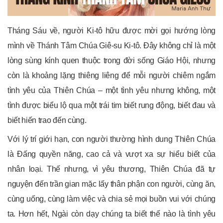
Tháng Sáu về, người Ki-tô hữu được mời gọi hướng lòng
mình về Thánh Tâm Chúa Giê-su Ki-tô. Đây không chỉ là một
lòng sùng kính quen thuộc trong đời sống Giáo Hội, nhưng
còn là khoảng lặng thiêng liêng để mỗi người chiêm ngắm
tình yêu của Thiên Chúa – một tình yêu nhưng không, một
tình được biểu lộ qua một trái tim biết rung động, biết đau và
biết hiến trao đến cùng.
Với lý trí giới hạn, con người thường hình dung Thiên Chúa
là Đấng quyền năng, cao cả và vượt xa sự hiểu biết của
nhân loại. Thế nhưng, vì yêu thương, Thiên Chúa đã tự
nguyện đến trần gian mặc lấy thân phận con người, cùng ăn,
cùng uống, cùng làm việc và chia sẻ mọi buồn vui với chúng
ta. Hơn hết, Ngài còn dạy chúng ta biết thế nào là tình yêu