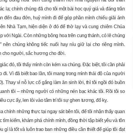
c lạ; chính chúng đã cho tôi một bài học quý giá và đáng trân
ận đến đau đớn, huỷ mình đi để góp phần mình chiếu giãi ánh
bên Nhà Tạm, hiện diện ở đó để thờ lạy và cung chiêm Chúa
iếp với Ngài. Còn những bông hoa trên cung thánh, có lẽ chúng
”
nên chúng không tiếc nuối hay níu giữ lại cho riêng mình.
 cho người, sắc hương cho đời.
ác đó, tôi thấy mình còn kém xa chúng. Đặc biệt, tôi cần phải
đi. Vì đã biết bao lần, tôi mang trong mình thái độ của người
. Thay vì nỗ lực cố gắng làm ăn sinh lời, thì tôi ngồi đó buồn
uanh tôi – những người có những nén bạc khác tôi. Rồi tôi so
cực ấy, len lỏi vào tâm trí tôi sự ghen tương, đố kỵ.
 chính những thực tại ngay sát bên tôi, để tôi nhận thấy quan
ục tìm kiếm, khám phá chính mình, đồng thời tập biết yêu và tôn
u gì là tốt và luôn trao ban những điều cần thiết để giúp tôi đạt