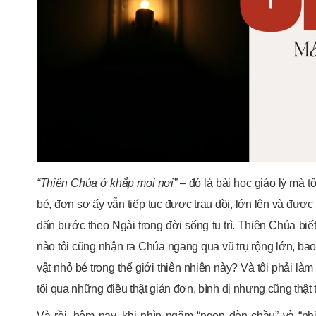
“Thiên Chúa ở khắp moi nơi”
– đó là bài học giáo lý mà t
bé, đơn sơ ấy vẫn tiếp tục được trau dồi, lớn lên và được
dấn bước theo Ngài trong đời sống tu trì. Thiên Chúa biết 
nào tôi cũng nhận ra Chúa ngang qua vũ trụ rộng lớn, bao
vật nhỏ bé trong thế giới thiên nhiên này? Và tôi phải l
tôi qua những điều thật giản đơn, bình dị nhưng cũng thật
Và rồi, hôm nay, khi nhìn ngắm “ngọn đèn chầu” và “nh