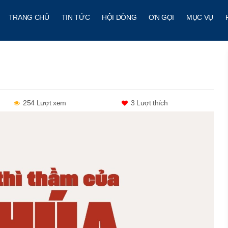
TRANG CHỦ
TIN TỨC
HỘI DÒNG
ƠN GỌI
MỤC VỤ
254 Lượt xem
3
Lượt thích