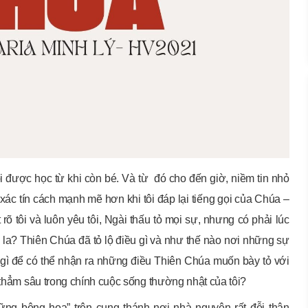
ôi được học từ khi còn bé. Và từ đó cho đến giờ, niềm tin nhỏ
 xác tín cách mạnh mẽ hơn khi tôi đáp lại tiếng gọi của Chúa –
rõ tôi và luôn yêu tôi, Ngài thấu tỏ mọi sự, nhưng có phải lúc
 la? Thiên Chúa đã tỏ lộ điều gì và như thế nào nơi những sự
àm gì để có thể nhận ra những điều Thiên Chúa muốn bày tỏ với
 thẳm sâu trong chính cuộc sống thường nhật của tôi?
ững bông hoa” trên cung thánh nơi nhà nguyện rất đỗi thân