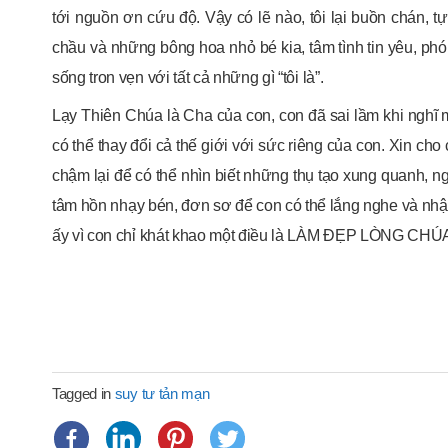
tới nguồn ơn cứu độ. Vậy có lẽ nào, tôi lại buồn chán, 
chầu và những bông hoa nhỏ bé kia, tâm tình tin yêu, phó
sống tron vẹn với tất cả những gì “tôi là”.
Lạy Thiên Chúa là Cha của con, con đã sai lầm khi nghĩ mì
có thể thay đổi cả thế giới với sức riêng của con. Xin cho
chậm lại để có thể nhìn biết những thụ tạo xung quanh, n
tâm hồn nhạy bén, đơn sơ để con có thể lắng nghe và nh
ấy vì con chỉ khát khao một điều là LÀM ĐẸP LÒNG CHÚA
Tagged in
suy tư tản mạn