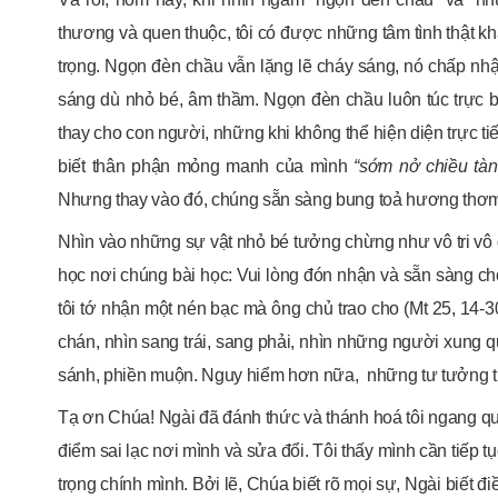
thương và quen thuộc, tôi có được những tâm tình thật khá
trọng. Ngọn đèn chầu vẫn lặng lẽ cháy sáng, nó chấp nh
sáng dù nhỏ bé, âm thầm. Ngọn đèn chầu luôn túc trực 
thay cho con người, những khi không thể hiện diện trực t
biết thân phận mỏng manh của mình
“sớm nở chiều tàn
Nhưng thay vào đó, chúng sẵn sàng bung toả hương thơm
Nhìn vào những sự vật nhỏ bé tưởng chừng như vô tri vô gi
học nơi chúng bài học: Vui lòng đón nhận và sẵn sàng cho 
tôi tớ nhận một nén bạc mà ông chủ trao cho (Mt 25, 14-30)
chán, nhìn sang trái, sang phải, nhìn những người xung q
sánh, phiền muộn. Nguy hiểm hơn nữa, những tư tưởng tiêu 
Tạ ơn Chúa! Ngài đã đánh thức và thánh hoá tôi ngang qua
điểm sai lạc nơi mình và sửa đổi. Tôi thấy mình cần tiếp t
trọng chính mình. Bởi lẽ, Chúa biết rõ mọi sự, Ngài biết điề