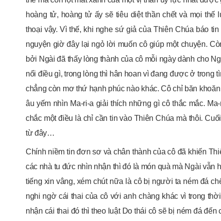
hoàng tử, hoàng tử ấy sẽ tiêu diệt thần chết và mọi thế
thoại vậy. Vì thế, khi nghe sứ giả của Thiên Chúa báo tin
nguyện giờ đây lại ngỏ lời muốn cô giúp một chuyện. Còn 
bởi Ngài đã thấy lòng thành của cô mỗi ngày dành cho Ngà
nổi điều gì, trong lòng thì hân hoan vì đang được ở trong
chẳng còn mơ thứ hạnh phúc nào khác. Cô chỉ băn khoăn 
âu yếm nhìn Ma-ri-a giải thích những gì cô thắc mắc. Ma
chắc một điều là chỉ cần tin vào Thiên Chúa mà thôi. Cuối
từ đây…
Chính niềm tin đơn sơ và chân thành của cô đã khiến Th
các nhà tu đức nhìn nhận thì đó là món quà mà Ngài vẫn
tiếng xin vâng, xém chút nữa là cô bị người ta ném đá ch
nghi ngờ cái thai của cô với anh chàng khác vì trong th
nhận cái thai đó thì theo luật Do thái cô sẽ bị ném đá đ