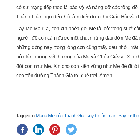
có sứ mạng tiếp theo là bảo vệ và nâng đỡ các tông đồ,
Thánh Thần ngự đến. Cô làm điểm tựa cho Giáo Hội và cho 
Lạy Mẹ Ma-ri-a, con xin phép gọi Mẹ là ‘cô’ trong suốt 
người, để con cảm được một chút những đau đớn Mẹ đã c
những dòng này, trong lòng con cũng thấy đau nhói, mắt
hôn lên những vết thương của Mẹ và Chúa Giê-su. Xin c
đời con như Mẹ. Xin cho con kiên vững như Mẹ để đi tới
con trên đường Thánh Giá tới quê trời. Amen.
Tagged in
Maria Mẹ của Thánh Giá
,
suy tư tản mạn
,
Suy tư thứ