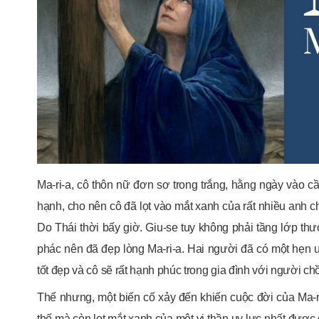
Ma-ri-a, cô thôn nữ đơn sơ trong trắng, hằng ngày vào c
hạnh, cho nên cô đã lọt vào mắt xanh của rất nhiều anh chà
Do Thái thời bấy giờ. Giu-se tuy không phải tầng lớp thư
phác nên đã đẹp lòng Ma-ri-a. Hai người đã có một hẹn ư
tốt đẹp và cô sẽ rất hạnh phúc trong gia đình với người ch
Thế nhưng, một biến cố xảy đến khiến cuộc đời của Ma-r
thế mà còn lọt mắt xanh của một vị thần uy lực nhất đượ