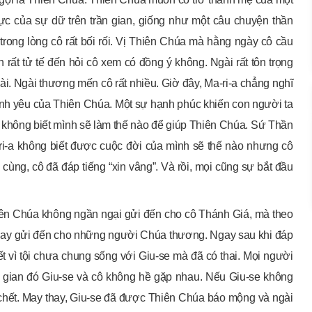
 lực của sự dữ trên trần gian, giống như một câu chuyện thần
 trong lòng cô rất bối rối. Vị Thiên Chúa mà hằng ngày cô cầu
rất tử tế đến hỏi cô xem có đồng ý không. Ngài rất tôn trọng
i. Ngài thương mến cô rất nhiều. Giờ đây, Ma-ri-a chẳng nghĩ
 tình yêu của Thiên Chúa. Một sự hạnh phúc khiến con người ta
không biết mình sẽ làm thế nào để giúp Thiên Chúa. Sứ Thần
-ri-a không biết được cuộc đời của mình sẽ thế nào nhưng cô
 cùng, cô đã đáp tiếng “xin vâng”. Và rồi, mọi cũng sự bắt đầu
iên Chúa không ngần ngại gửi đến cho cô Thánh Giá, mà theo
 hay gửi đến cho những người Chúa thương. Ngay sau khi đáp
ết vì tội chưa chung sống với Giu-se mà đã có thai. Mọi người
ời gian đó Giu-se và cô không hề gặp nhau. Nếu Giu-se không
ến chết. May thay, Giu-se đã được Thiên Chúa báo mộng và ngài