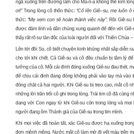
ngã xuống trên đường làm cho Ma-ri-a không thể kìm lòn
ơi
!
”
Trong lòng cô thổn thức:
“Cố lên Giê
–
su
, mẹ luôn ở
thức:
“Mẹ xem con sẽ hoàn thành việc này”.
Rồi Giê-su l
được đám lính và dân chúng xung quanh để đến với Giê-su
thấy rất rõ sự tàn độc của loài người đối với Thiên Chúa
Lên tới đồi Sọ, cô biết chuyện kinh khủng nhất sắp diễn ra
cho tới khi chết. Cả Giê-su và cô đều chuẩn bị tâm lý 
tưởng của cô. Mỗi cái đinh đóng xuống Giê-su đau thét, má
để chịu cái đinh đang đóng không phải vào tay mà vào tr
đóng chặt cả hai người. Khi Giê-su bị treo cao, mắt cô 
những lời trăn trối cô ghi trong lòng. Trái tim cô đã cùng
dạng với Con ngay từ khi Giê-su còn trong lòng và mọi 
người đang ôm Thánh giá của Giê-su trong tim mình.
Khi mọi việc đã hoàn tất, xác Giê-su được hạ xuống tron
đơn mênh mông. Nước mắt cô làm mờ đi vết máu trên mặt G