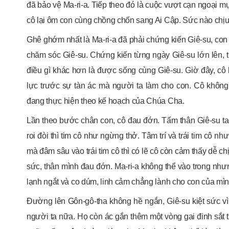
đã bảo vệ Ma-ri-a. Tiếp theo đó là cuộc vượt cạn ngoại m
cô lại ôm con cùng chồng chốn sang Ai Cập. Sức nào chịu 
Ghê ghớm nhất là Ma-ri-a đã phải chứng kiến Giê-su, con 
chăm sóc Giê-su. Chứng kiến từng ngày Giê-su lớn lên, 
điều gì khác hơn là được sống cùng Giê-su. Giờ đây, cô
lực trước sự tàn ác mà người ta làm cho con. Cô không 
đang thực hiện theo kế hoạch của Chúa Cha.
Lần theo bước chân con, cô đau đớn. Tấm thân Giê-su tan n
roi đòi thì tim cô như ngừng thở. Tâm trí và trái tim cô n
mà đâm sâu vào trái tim cô thì có lẽ cô còn cảm thấy dễ ch
sức, thân mình đau đớn. Ma-ri-a không thể vào trong nhưng
lạnh ngắt và co dúm, linh cảm chẳng lành cho con của mìn
Đường lên Gôn-gô-tha không hề ngắn, Giê-su kiệt sức vì
người ta nữa. Họ còn ác gắn thêm một vòng gai đinh sắt