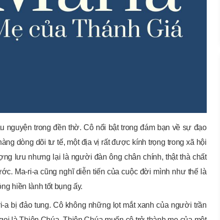
ầu nguyện trong đền thờ. Cô nổi bật trong đám bạn về sự đạo
ng dòng dõi tư tế, một địa vị rất được kính trọng trong xã hội
ợng lưu nhưng lại là người đàn ông chân chính, thật thà chất
ớc. Ma-ri-a cũng nghĩ diễn tiến của cuộc đời mình như thế là
ồng hiền lành tốt bụng ấy.
i-a bị đảo tung. Cô không những lọt mắt xanh của người trần
c gọi là Thiên Chúa. Thiên Chúa muốn cô trở thành mẹ của một