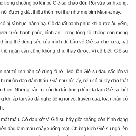
ục trong chuồng bò khi bé Giê-su chào đời. Rồi vừa sinh xong,
nổi đường dài, thiếu thốn mọi thứ như mẹ bỉm Ma-ri-a này.
cô bị sỉ nhục, hành hạ. Cô đã rất hạnh phúc khi được âu yếm,
tươi cười hạnh phúc, bình an. Trong lòng cô chẳng con mong
 không thể dùng sức của mình để bảo vệ Giê-su như xưa, bất
thể ngăn cản cũng không chịu thay được. Vì cô biết, Giê-su
át thì linh hồn cô cũng rã rời. Mỗi lần Giê-su đau nấc lên vì
hư bị muôn dao đâm thấu. Giá như lúc ấy, nếu có ai lấy dao thật
ịu hơn. Những trận roi đòn tra tấn trong đêm đã làm Giê-su kiệt
 khi áp tai vào đá nghe tiếng roi vọt truyền qua, toàn thân cô
h.
 mất máu. Cô đau xót vì Giê-su bấy giờ chẳng còn hình dạng
 trên đầu làm máu chảy xuống mặt. Chứng kiến Giê-su ngã lên