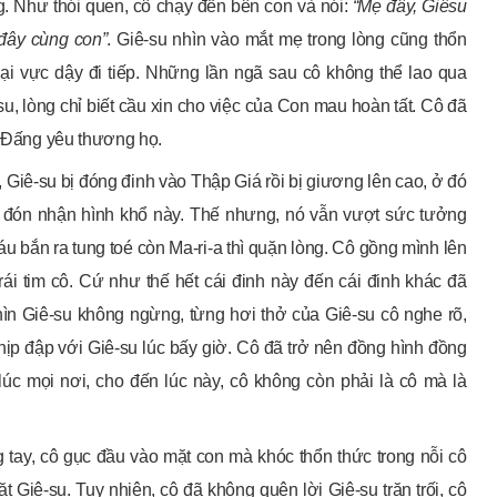
g. Như thói quen, cô chạy đến bên con và nói:
“Mẹ đây, Giêsu
 đây cùng con
”
. Giê-su nhìn vào mắt mẹ trong lòng cũng thổn
ại vực dậy đi tiếp. Những lần ngã sau cô không thể lao qua
, lòng chỉ biết cầu xin cho việc của Con mau hoàn tất. Cô đã
 – Đấng yêu thương họ.
, Giê-su bị đóng đinh vào Thập Giá rồi bị giương lên cao, ở đó
để đón nhận hình khổ này. Thế nhưng, nó vẫn vượt sức tưởng
u bắn ra tung toé còn Ma-ri-a thì quặn lòng. Cô gồng mình lên
ái tim cô. Cứ như thế hết cái đinh này đến cái đinh khác đã
nhìn Giê-su không ngừng, từng hơi thở của Giê-su cô nghe rõ,
 nhịp đập với Giê-su lúc bấy giờ. Cô đã trở nên đồng hình đồng
lúc mọi nơi, cho đến lúc này, cô không còn phải là cô mà là
g tay, cô gục đầu vào mặt con mà khóc thổn thức trong nỗi cô
iê-su. Tuy nhiên, cô đã không quên lời Giê-su trăn trối, cô