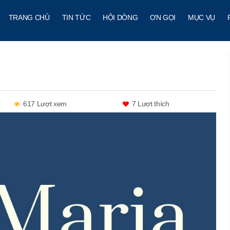
TRANG CHỦ
TIN TỨC
HỘI DÒNG
ƠN GỌI
MỤC VỤ
617 Lượt xem
7
Lượt thích