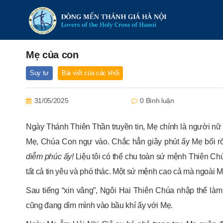
Mẹ của con
Suy tư
Bài viết của các khối
31/05/2025
0 Bình luận
Ngày Thánh Thiên Thần truyền tin, Mẹ chính là người n
Mẹ, Chúa Con ngự vào. Chắc hẳn giây phút ấy Mẹ bối rối 
diễm phúc ấy!
Liệu tôi có thể chu toàn sứ mệnh Thiên Ch
tất cả tin yêu và phó thác. Một sứ mệnh cao cả mà ngoài M
Sau tiếng “xin vâng”, Ngôi Hai Thiên Chúa nhập thể l
cũng đang dìm mình vào bầu khí ấy với Mẹ.