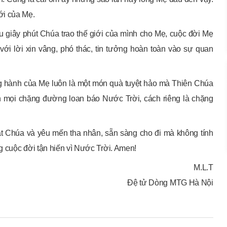
ới của Mẹ.
u giây phút Chúa trao thế giới của mình cho Mẹ, cuộc đời Mẹ
với lời xin vâng, phó thác, tin tưởng hoàn toàn vào sự quan
ng hành của Mẹ luôn là một món quà tuyệt hảo mà Thiên Chúa
n mọi chặng đường loan báo Nước Trời, cách riêng là chặng
át Chúa và yêu mến tha nhân, sẵn sàng cho đi mà không tính
ng cuộc đời tận hiến vì Nước Trời. Amen!
M.L.T
Đệ tử Dòng MTG Hà Nội