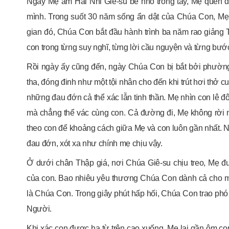
Ngày Mẹ ẵm Hài Nhi Giê-su bé nhỏ trong tay, Mẹ quên đi 
mình. Trong suốt 30 năm sống ẩn dật của Chúa Con, M
gian đó, Chúa Con bắt đầu hành trình ba năm rao giảng
con trong từng suy nghĩ, từng lời cầu nguyện và từng bướ
Rồi ngày ấy cũng đến, ngày Chúa Con bị bắt bởi phường t
tha, đóng đinh như một tội nhân cho đến khi trút hơi thở c
những đau đớn cả thể xác lẫn tinh thần. Mẹ nhìn con lê đ
mà chẳng thể vác cùng con. Cả đường đi, Mẹ không rời mắ
theo con để khoảng cách giữa Mẹ và con luôn gần nhất. N
đau đớn, xót xa như chính mẹ chịu vậy.
Ở dưới chân Thập giá, nơi Chúa Giê-su chịu treo, Mẹ 
của con. Bao nhiêu yêu thương Chúa Con dành cả cho mẹ
là Chúa Con. Trong giây phút hấp hối, Chúa Con trao phó
Người.
Khi xác con được hạ từ trên cao xuống, Mẹ lại gần ôm co