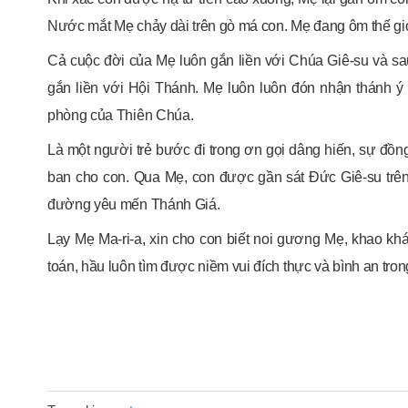
Nước mắt Mẹ chảy dài trên gò má con. Mẹ đang ôm thế gi
Cả cuộc đời của Mẹ luôn gắn liền với Chúa Giê-su và sa
gắn liền với Hội Thánh. Mẹ luôn luôn đón nhận thánh ý 
phòng của Thiên Chúa.
Là một người trẻ bước đi trong ơn gọi dâng hiến, sự đồ
ban cho con. Qua Mẹ, con được gần sát Đức Giê-su trê
đường yêu mến Thánh Giá.
Lạy Mẹ Ma-ri-a, xin cho con biết noi gương Mẹ, khao kh
toán, hầu luôn tìm được niềm vui đích thực và bình an tro