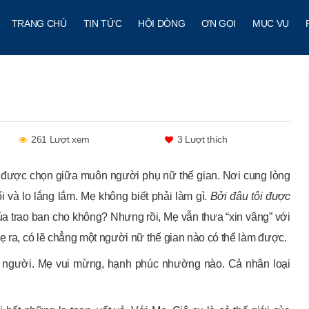
TRANG CHỦ
TIN TỨC
HỘI DÒNG
ƠN GỌI
MỤC VỤ
261 Lượt xem
3
Lượt thích
ữ được chọn giữa muôn người phụ nữ thế gian. Nơi cung lòng
và lo lắng lắm. Mẹ không biết phải làm gì.
Bởi đâu tôi được
úa trao ban cho không? Nhưng rồi, Mẹ vẫn thưa “xin vâng” với
ẹ ra, có lẽ chẳng một người nữ thế gian nào có thể làm được.
àm người. Mẹ vui mừng, hạnh phúc nhường nào. Cả nhân loại