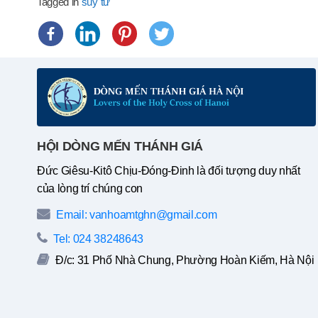
Tagged in
suy tư
HỘI DÒNG MẾN THÁNH GIÁ
Đức Giêsu-Kitô Chịu-Đóng-Đinh là đối tượng duy nhất
của lòng trí chúng con
Email: vanhoamtghn@gmail.com
Tel: 024 38248643
Đ/c: 31 Phố Nhà Chung, Phường Hoàn Kiếm, Hà Nội