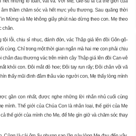
hết những lo toan, vất vả. Với Mẹ, Giê-su là cả thế giới của
ẹ âm thầm chăm sóc và hết mực yêu thương. Sau quãng thời
 Tin Mừng và Mẹ không giây phút nào dừng theo con. Mẹ theo
c chân.
ội lỗi, chịu sỉ nhục, đánh đòn, vác Thập giá lên đồi Gôn-gô-
uối cùng. Chỉ trong một thời gian ngắn mà hai mẹ con phải chịu
ôi chân đau thương vác trên mình cây Thập giá lên đồi Can-vê
t khỏi con. Đôi mắt đỏ hoe; Đôi tay run rẩy; Đôi chân vội vã
hìn thấy mũi đinh đâm thâu vào người con, Mẹ thấy lòng mình
được gần con nhất, được nghe những lời nhắn nhủ cuối cùng
 mình. Thế giới của Chúa Con là nhân loại, thế giới của Mẹ
 cả thế giới của mình cho Mẹ, để Mẹ gìn giữ và chăm sóc thay
n. Cũng là cái ôm ấy nhưng sao lần này lòng Mẹ đau đến vậy.