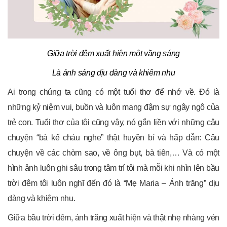
Giữa trời đêm xuất hiện một vầng sáng
Là ánh sáng dịu dàng và khiêm nhu
Ai trong chúng ta cũng có một tuổi thơ để nhớ về. Đó là
những kỷ niệm vui, buồn và luôn mang đậm sự ngây ngô của
trẻ con. Tuổi thơ của tôi cũng vậy, nó gắn liền với những câu
chuyện “bà kể cháu nghe” thật huyền bí và hấp dẫn: Câu
chuyện về các chòm sao, về ông bụt, bà tiên,… Và có một
hình ảnh luôn ghi sâu trong tâm trí tôi mà mỗi khi nhìn lên bầu
trời đêm tôi luôn nghĩ đến đó là “Mẹ Maria – Ánh trăng” dịu
dàng và khiêm nhu.
Giữa bầu trời đêm, ánh trăng xuất hiện và thật nhẹ nhàng vén