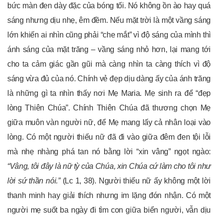
bức màn đen dày đặc của bóng tối. Nó không ồn ào hay quá
sáng nhưng dịu nhẹ, êm đềm. Nếu mặt trời là một vầng sáng
lớn khiến ai nhìn cũng phải “che mắt” vì độ sáng của mình thì
ánh sáng của mặt trăng – vầng sáng nhỏ hơn, lại mang tới
cho ta cảm giác gần gũi mà càng nhìn ta càng thích vì độ
sáng vừa đủ của nó. Chính vẻ đẹp dịu dàng ấy của ánh trăng
là những gì ta nhìn thấy nơi Mẹ Maria. Mẹ sinh ra để “đẹp
lòng Thiên Chúa”. Chính Thiên Chúa đã thương chọn Mẹ
giữa muôn vàn người nữ, để Mẹ mang lấy cả nhân loại vào
lòng. Có một người thiếu nữ đã đi vào giữa đêm đen tội lỗi
mà nhẹ nhàng phá tan nó bằng lời “xin vâng” ngọt ngào:
“Vâng, tôi đây là nữ tỳ của Chúa, xin Chúa cứ làm cho tôi như
lời sứ thần nói.”
(Lc 1, 38). Người thiếu nữ ấy không một lời
thanh minh hay giải thích nhưng im lặng đón nhận. Có một
người mẹ suốt ba ngày đi tìm con giữa biển người, vẫn dịu