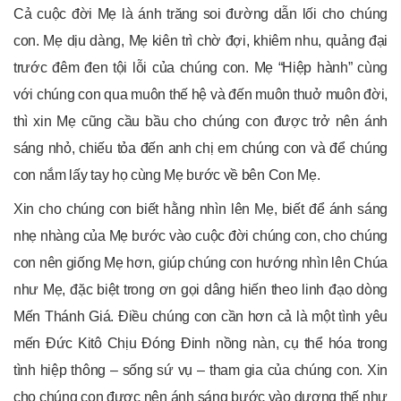
Cả cuộc đời Mẹ là ánh trăng soi đường dẫn lối cho chúng
con. Mẹ dịu dàng, Mẹ kiên trì chờ đợi, khiêm nhu, quảng đại
trước đêm đen tội lỗi của chúng con. Mẹ “Hiệp hành” cùng
với chúng con qua muôn thế hệ và đến muôn thuở muôn đời,
thì xin Mẹ cũng cầu bầu cho chúng con được trở nên ánh
sáng nhỏ, chiếu tỏa đến anh chị em chúng con và để chúng
con nắm lấy tay họ cùng Mẹ bước về bên Con Mẹ.
Xin cho chúng con biết hằng nhìn lên Mẹ, biết để ánh sáng
nhẹ nhàng của Mẹ bước vào cuộc đời chúng con, cho chúng
con nên giống Mẹ hơn, giúp chúng con hướng nhìn lên Chúa
như Mẹ, đặc biệt trong ơn gọi dâng hiến theo linh đạo dòng
Mến Thánh Giá. Điều chúng con cần hơn cả là một tình yêu
mến Đức Kitô Chịu Đóng Đinh nồng nàn, cụ thể hóa trong
tình hiệp thông – sống sứ vụ – tham gia của chúng con. Xin
cho chúng con được nên ánh sáng bước vào dương thế như