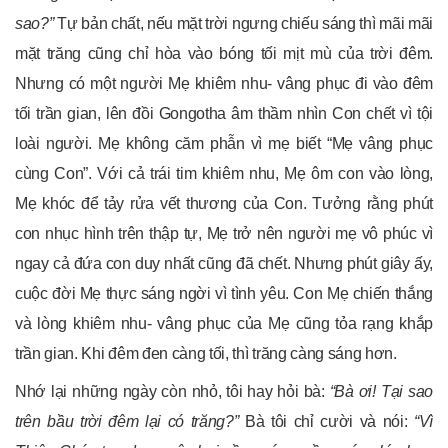
sao?”
Tự bản chất, nếu mặt trời ngưng chiếu sáng thì mãi mãi
mặt trăng cũng chỉ hòa vào bóng tối mịt mù của trời đêm.
Nhưng có một người Mẹ khiêm nhu- vâng phục đi vào đêm
tối trần gian, lên đồi Gongotha âm thầm nhìn Con chết vì tội
loài người. Mẹ không căm phẫn vì mẹ biết “Mẹ vâng phục
cùng Con”. Với cả trái tim khiêm nhu, Mẹ ôm con vào lòng,
Mẹ khóc để tảy rửa vết thương của Con. Tưởng rằng phút
con nhục hình trên thập tự, Mẹ trở nên người mẹ vô phúc vì
ngay cả đứa con duy nhất cũng đã chết. Nhưng phút giây ấy,
cuộc đời Mẹ thực sáng ngời vì tình yêu. Con Mẹ chiến thắng
và lòng khiêm nhu- vâng phục của Mẹ cũng tỏa rạng khắp
trần gian. Khi đêm đen càng tối, thì trăng càng sáng hơn.
Nhớ lại những ngày còn nhỏ, tôi hay hỏi bà:
“Bà ơi! Tại sao
trên bầu trời đêm lại có trăng?”
Bà tôi chỉ cười và nói:
“Vì