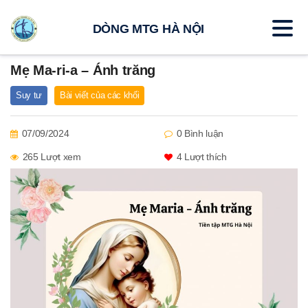
DÒNG MTG HÀ NỘI
Mẹ Ma-ri-a – Ánh trăng
Suy tư
Bài viết của các khối
07/09/2024
0 Bình luận
265 Lượt xem
4
Lượt thích