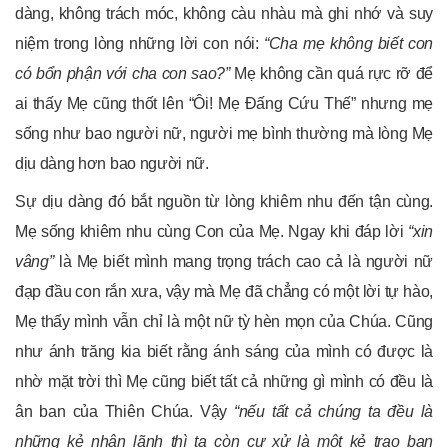
dàng, không trách móc, không càu nhàu mà ghi nhớ và suy
niệm trong lòng những lời con nói:
“Cha mẹ không biết con
có bổn phận với cha con sao?”
Mẹ không cần quá rực rỡ để
ai thấy Mẹ cũng thốt lên “Ôi! Mẹ Đấng Cứu Thế” nhưng mẹ
sống như bao người nữ, người mẹ bình thường mà lòng Mẹ
dịu dàng hơn bao người nữ.
Sự dịu dàng đó bắt nguồn từ lòng khiêm nhu đến tận cùng.
Mẹ sống khiêm nhu cùng Con của Mẹ. Ngay khi đáp lời
“xin
vâng”
là Mẹ biết mình mang trọng trách cao cả là người nữ
đạp đầu con rắn xưa, vậy mà Mẹ đã chẳng có một lời tự hào,
Mẹ thấy mình vẫn chỉ là một nữ tỳ hèn mọn của Chúa. Cũng
như ánh trăng kia biết rằng ánh sáng của mình có được là
nhờ mặt trời thì Mẹ cũng biết tất cả những gì mình có đều là
ân ban của Thiên Chúa. Vậy
“nếu tất cả chúng ta đều là
những kẻ nhận lãnh thì ta còn cư xử là một kẻ trao ban