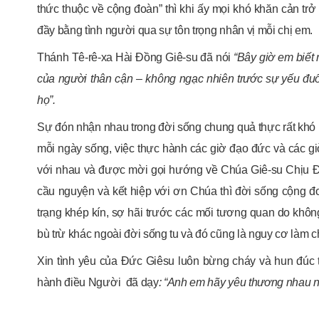
thức thuộc về cộng đoàn” thì khi ấy mọi khó khăn cản tr
đầy bằng tình người qua sự tôn trọng nhân vị mỗi chị em.
Thánh Tê-rê-xa Hài Đồng Giê-su đã nói
“Bây giờ em biết 
của người thân cận – không ngạc nhiên trước sự yếu đu
họ”.
Sự đón nhận nhau trong đời sống chung quả thực rất khó k
mỗi ngày sống, việc thực hành các giờ đạo đức và các giờ
với nhau và được mời gọi hướng về Chúa Giê-su Chịu Đó
cầu nguyện và kết hiệp với ơn Chúa thì đời sống cộng đo
trạng khép kín, sợ hãi trước các mối tương quan do khô
bù trừ khác ngoài đời sống tu và đó cũng là nguy cơ làm 
Xin tình yêu của Đức Giêsu luôn bừng cháy và hun đúc 
hành điều Người đã dạy
: “Anh em hãy yêu thương nhau 