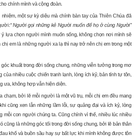
 cho chính mình và cộng đoàn.
 nhiệm, một sự kỳ diệu mà chính bàn tay của Thiên Chúa đã
gười:
“ Người gọi những kẻ Người muốn để họ ở cùng Người”
ùy ý lựa chọn người mình muốn sống, không chọn nơi mình sẽ
hị em là những người xa lạ thì nay trở nên chị em trong một
g góc khuất trong đời sống chung, những viễn tưởng trong mơ
của nhiều cuộc chiến tranh lạnh, lòng ích kỷ, bản tính tự tôn,
 ưa, không hợp vẫn hiện diện.
 chạm, bởi lẽ mỗi người là một vũ trụ, mỗi chị em đều mang
khi cũng xen lẫn những lầm lỗi, sự quảng đại và ích kỷ, lòng
 mỗi con người chúng ta. Cũng chính vì thế, nhiều lúc nhiều
ó cũng là những góc tối trong đời sống chung, bởi lẽ bản thân
đau khổ và buồn sầu hay sự bất lực khi mình không được tôn