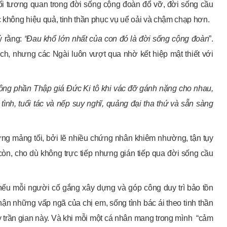
mối tương quan trong đời sống cộng đoàn đổ vỡ, đời sống cầu
 không hiệu quả, tinh thần phục vụ uể oải và chậm chạp hơn.
ý rằng:
“Đau khổ lớn nhất của con đó là đời sống cộng đoàn
”.
ch, nhưng các Ngài luôn vượt qua nhờ kết hiệp mật thiết với
ông phần Thập giá Đức Ki tô khi vác đỡ gánh nặng cho nhau,
ình, tuổi tác và nếp suy nghĩ, quảng đại tha thứ và sẵn sàng
hững mảng tối, bởi lẽ nhiều chứng nhân khiêm nhường, tận tụy
òn, cho dù không trực tiếp nhưng gián tiếp qua đời sống cầu
nếu mỗi người cố gắng xây dựng và góp công duy trì bảo tồn
ận những vấp ngã của chị em, sống tình bác ái theo tinh thần
y trần gian này. Và khi mỗi một cá nhân mang trong mình “cảm