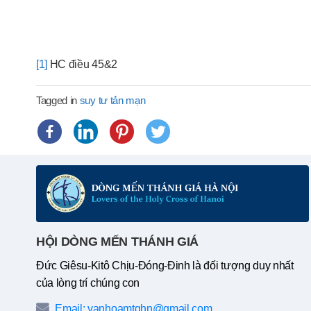
[1]
HC điều 45&2
Tagged in
suy tư tản mạn
HỘI DÒNG MẾN THÁNH GIÁ
Đức Giêsu-Kitô Chịu-Đóng-Đinh là đối tượng duy nhất
của lòng trí chúng con
Email: vanhoamtghn@gmail.com