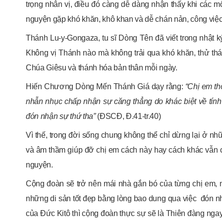
trọng nhân vị, điều đó càng dễ dàng nhận thấy khi các 
nguyện gặp khó khăn, khô khan và dễ chán nản, công việc
Thánh Lu-y-Gongaza, tu sĩ Dòng Tên đã viết trong nhật k
Không vị Thánh nào mà không trải qua khó khăn, thử thá
Chúa Giêsu và thánh hóa bản thân mỗi ngày.
Hiến Chương Dòng Mến Thánh Giá dạy rằng:
“Chị em th
nhẫn nhục chấp nhận sự căng thẳng do khác biệt về tính t
đón nhận sự thứ tha”
(ĐSCĐ, Đ.41-tr.40)
Vì thế, trong đời sống chung không thể chỉ dừng lại ở n
và âm thầm giúp đỡ chị em cách này hay cách khác vẫn c
nguyện.
Cộng đoàn sẽ trở nên mái nhà gắn bó của từng chị em, 
những di sản tốt đẹp bằng lòng bao dung qua việc đón nh
của Đức Kitô thì cộng đoàn thực sự sẽ là Thiên đàng nga