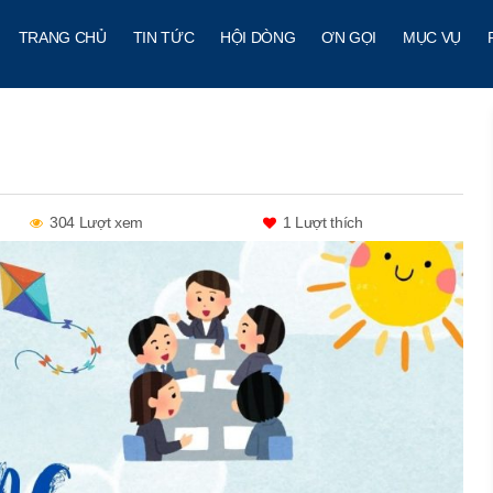
TRANG CHỦ
TIN TỨC
HỘI DÒNG
ƠN GỌI
MỤC VỤ
304 Lượt xem
1
Lượt thích