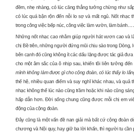
đềm, nhẹ nhàng, có lúc căng thẳng tưởng chừng như sắp
có lúc quá bận rộn đến nỗi lo sợ và mất ngủ. Nốt nhạc 
trong công việc bếp núc, công việc làm vườn, làm bánh…
Những nốt nhạc cao nhằm giúp người hát vươn cao và làm
chị Bề trên, những người đứng mũi chịu sào trong Dòng, lu
bên cạnh đó cũng không ít các dấu lặng được tác giả đưa v
cho một âm sắc của ô nhịp sau, khiến tôi liên tưởng đến
mình không làm được gì cho cộng đoàn, có lúc thấy lo lắng
thế hệ, nhiều quan điểm và suy nghĩ khác nhau, và quả 
nhạc không thể lúc nào cũng trầm hoặc khi nào cũng sá
hấp dẫn hơn. Đời sống chung cũng được mỗi chị em viế
động của cộng đoàn.
Đây cũng là một vấn đề nan giải mà bất cứ cộng đoàn dò
chương và Nội quy, hay giữ ba lời khấn, thì người tu cần