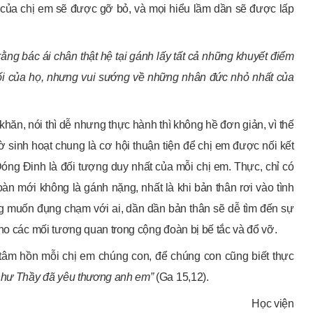
ở của chị em sẽ được gỡ bỏ, và mọi hiểu lầm dần sẽ được lấp
rằng bác ái chân thật hệ tại gánh lấy tất cả những khuyết điểm
ối của họ, nhưng vui sướng về những nhân đức nhỏ nhất của
hăn, nói thì dễ nhưng thực hành thì không hề đơn giản, vì thế
 sinh hoạt chung là cơ hội thuận tiện để chị em được nối kết
ng Đinh là đối tượng duy nhất của mỗi chị em. Thực, chỉ có
àn mới không là gánh nặng, nhất là khi bản thân rơi vào tình
ng muốn đụng chạm với ai, dần dần bản thân sẽ dễ tìm đến sự
cho các mối tương quan trong cộng đoàn bị bế tắc và đổ vỡ.
tâm hồn mỗi chị em chúng con, để chúng con cũng biết thực
như Thầy đã yêu thương anh em”
(Ga 15,12).
Học viện