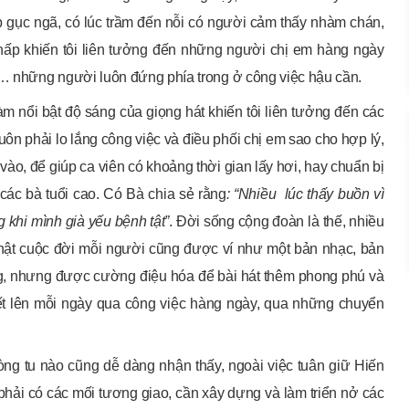
 gục ngã, có lúc trầm đến nỗi có người cảm thấy nhàm chán,
thấp khiến tôi liên tưởng đến những người chị em hàng ngày
… những người luôn đứng phía trong ở công việc hậu cần.
 nổi bật độ sáng của giọng hát khiến tôi liên tưởng đến các
ôn phải lo lắng công việc và điều phối chị em sao cho hợp lý,
ào, để giúp ca viên có khoảng thời gian lấy hơi, hay chuẩn bị
 các bà tuổi cao. Có Bà chia sẻ rằng
: “Nhiều lúc thấy buồn vì
 khi mình già yếu bệnh tật”
. Đời sống cộng đoàn là thế, nhiều
thật cuộc đời mỗi người cũng được ví như một bản nhạc, bản
ng, nhưng được cường điệu hóa để bài hát thêm phong phú và
t lên mỗi ngày qua công việc hàng ngày, qua những chuyển
ng tu nào cũng dễ dàng nhận thấy, ngoài việc tuân giữ Hiến
 phải có các mối tương giao, cần xây dựng và làm triển nở các