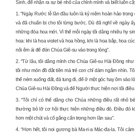
Sinh, để nhận ra sự bé nhỏ của chính mình và biết luôn c
1. “Ngày Rước lễ lần đầu luôn là kỷ niệm hoàn hảo tron
và đã chuẩn bị cho tôi từng bước. Dù đã nghĩ về ngày ấy 
những đóa hoa mới. Vì thế mỗi ngày tôi dâng nhiều hy s
hoa: khi là hoa violet và hoa hồng, khi là hoa bắp, hoa cúc
nôi êm ái để đón Chúa Giê-su vào trong lòng”.
2. “Từ lâu, tôi dâng mình cho Chúa Giê-su Hài Đồng nh
tôi như món đồ đắt tiền mà trẻ con chỉ dám ngắm nhìn. 
thể ném xuống đất, đá tung đi, để ở một góc hay ôm vào l
Chúa Giê-su Hài Đồng và để Người thực hiện nơi tôi điề
3. “Tôi chỉ có thể dâng cho Chúa những điều rất nhỏ b
thường bỏ lỡ cơ hội thực hiện những điều đó. Điều đó kh
hơn một chút và cố gắng cẩn trọng hơn lần sau”.
4. “Hơn hết, tôi noi gương bà Ma-ri-a Mác-đa-la. Tôi c