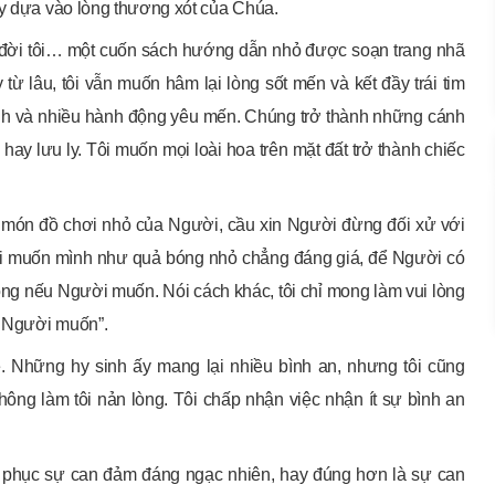
ậy dựa vào lòng thương xót của Chúa.
g đời tôi… một cuốn sách hướng dẫn nhỏ được soạn trang nhã
từ lâu, tôi vẫn muốn hâm lại lòng sốt mến và kết đầy trái tim
inh và nhiều hành động yêu mến. Chúng trở thành những cánh
 hay lưu ly. Tôi muốn mọi loài hoa trên mặt đất trở thành chiếc
ư món đồ chơi nhỏ của Người, cầu xin Người đừng đối xử với
Tôi muốn mình như quả bóng nhỏ chẳng đáng giá, để Người có
òng nếu Người muốn. Nói cách khác, tôi chỉ mong làm vui lòng
u Người muốn”.
é. Những hy sinh ấy mang lại nhiều bình an, nhưng tôi cũng
ông làm tôi nản lòng. Tôi chấp nhận việc nhận ít sự bình an
ảm phục sự can đảm đáng ngạc nhiên, hay đúng hơn là sự can