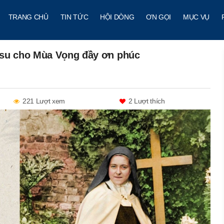
TRANG CHỦ
TIN TỨC
HỘI DÒNG
ƠN GỌI
MỤC VỤ
-su cho Mùa Vọng đầy ơn phúc
221 Lượt xem
2
Lượt thích