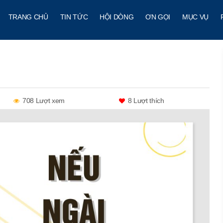
TRANG CHỦ
TIN TỨC
HỘI DÒNG
ƠN GỌI
MỤC VỤ
708 Lượt xem
8
Lượt thích