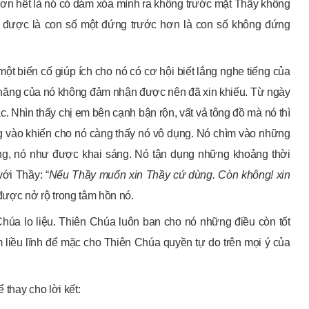
 hơn hết là nó có dám xóa mình ra không trước mặt Thầy không
 được là con số một đứng trước hơn là con số không đứng
t biến cố giúp ích cho nó có cơ hội biết lắng nghe tiếng của
ả năng của nó không đảm nhận được nên đã xin khiếu. Từ ngày
. Nhìn thấy chị em bên cạnh bận rộn, vất vả tông đồ mà nó thì
ng vào khiến cho nó càng thấy nó vô dụng. Nó chìm vào những
áng, nó như được khai sáng. Nó tận dụng những khoảng thời
ới Thầy: “
Nếu Thầy muốn xin Thầy cứ dùng. Còn không! xin
 được nở rộ trong tâm hồn nó.
húa lo liệu. Thiên Chúa luôn ban cho nó những điều còn tốt
m liều lĩnh để mặc cho Thiên Chúa quyền tự do trên mọi ý của
thay cho lời kết: