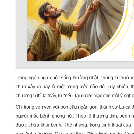
Trong ngôn ngữ cuộc sống thường nhật, chúng ta thường h
chưa xảy ra hay là một mong ước nào đó. Tuy nhiên, 
chương 5 thì ta thấy, từ “nếu” lại được mặc cho một ý ngh
Chỉ trong vỏn vẹn với bốn câu ngắn gọn, thánh sử Lu-ca đ
người mắc bệnh phong hủi. Theo lẽ thường tình, bệnh n
được chữa khỏi bệnh. Thế nhưng, trong trình thuật của
này. Anh gặp Đức Giê-su và thưa
“Nếu Ngài muốn, Ngài 