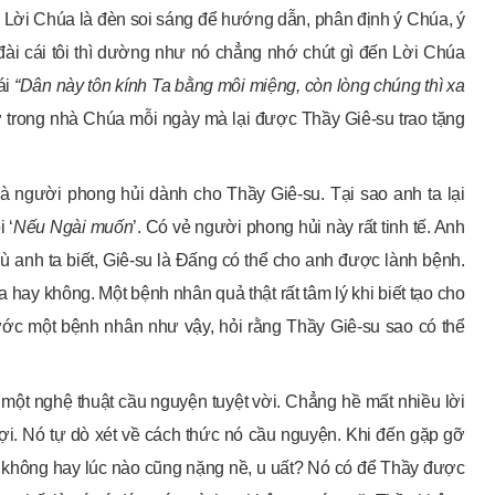
ng Lời Chúa là đèn soi sáng để hướng dẫn, phân định ý Chúa, ý
ài cái tôi thì dường như nó chẳng nhớ chút gì đến Lời Chúa
ái
“Dân này tôn kính Ta bằng môi miệng, còn lòng chúng thì xa
 ở trong nhà Chúa mỗi ngày mà lại được Thầy Giê-su trao tặng
à người phong hủi dành cho Thầy Giê-su. Tại sao anh ta lại
 ‘
Nếu Ngài muốn
’. Có vẻ người phong hủi này rất tinh tế. Anh
ù anh ta biết, Giê-su là Đấng có thể cho anh được lành bệnh.
ay không. Một bệnh nhân quả thật rất tâm lý khi biết tạo cho
ước một bệnh nhân như vậy, hỏi rằng Thầy Giê-su sao có thể
một nghệ thuật cầu nguyện tuyệt vời. Chẳng hề mất nhiều lời
. Nó tự dò xét về cách thức nó cầu nguyện. Khi đến gặp gỡ
i không hay lúc nào cũng nặng nề, u uất? Nó có để Thầy được