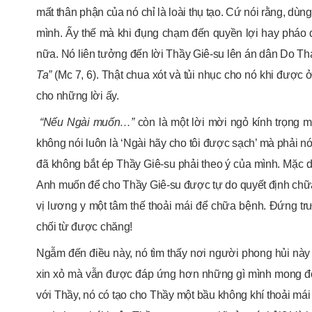
mất thân phận của nó chỉ là loài thụ tạo. Cứ nói rằng, dù
mình. Ấy thế mà khi đụng chạm đến quyền lợi hay pháo đ
nữa. Nó liên tưởng đến lời Thầy Giê-su lên án dân Do Th
Ta”
(Mc 7, 6). Thật chua xót và tủi nhục cho nó khi được
cho những lời ấy.
“Nếu Ngài muốn…”
còn là một lời mời ngỏ kính trọng m
không nói luôn là ‘Ngài hãy cho tôi được sạch’ mà phải nói
đã không bắt ép Thầy Giê-su phải theo ý của mình. Mặc d
Anh muốn để cho Thầy Giê-su được tự do quyết định chữa h
vị lương y một tâm thế thoải mái để chữa bệnh. Đứng tr
chối từ được chăng!
Ngẫm đến điều này, nó tìm thấy nơi người phong hủi này 
xin xỏ mà vẫn được đáp ứng hơn những gì mình mong đợi
với Thầy, nó có tạo cho Thầy một bầu không khí thoải má