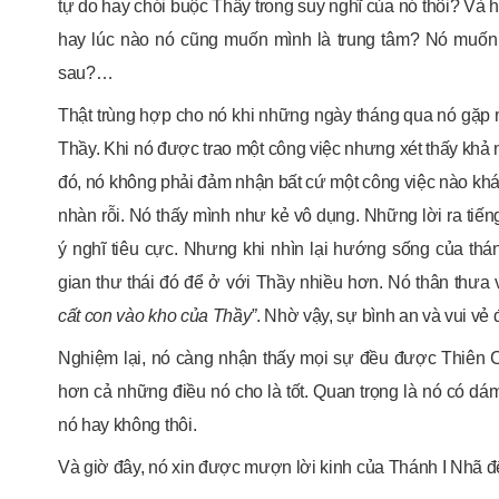
tự do hay chói buộc Thầy trong suy nghĩ của nó thôi? Và
hay lúc nào nó cũng muốn mình là trung tâm? Nó muốn
sau?…
Thật trùng hợp cho nó khi những ngày tháng qua nó gặp mộ
Thầy. Khi nó được trao một công việc nhưng xét thấy kh
đó, nó không phải đảm nhận bất cứ một công việc nào khác
nhàn rỗi. Nó thấy mình như kẻ vô dụng. Những lời ra tiế
ý nghĩ tiêu cực. Nhưng khi nhìn lại hướng sống của th
gian thư thái đó để ở với Thầy nhiều hơn. Nó thân thưa v
cất con vào kho của Thầy”
. Nhờ vậy, sự bình an và vui vẻ
Nghiệm lại, nó càng nhận thấy mọi sự đều được Thiên C
hơn cả những điều nó cho là tốt. Quan trọng là nó có dá
nó hay không thôi.
Và giờ đây, nó xin được mượn lời kinh của Thánh I Nhã để 