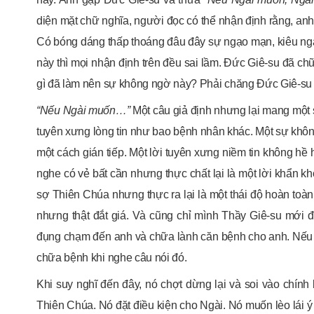
diện mặt chữ nghĩa, người đọc có thể nhận định rằng, anh
Có bóng dáng thấp thoáng đâu đây sự ngạo mạn, kiêu ngạ
này thì mọi nhận định trên đều sai lầm. Đức Giê-su đã ch
gì đã làm nên sự không ngờ này? Phải chăng Đức Giê-su k
“Nếu Ngài muốn…”
Một câu giả định nhưng lại mang một 
tuyên xưng lòng tin như bao bệnh nhân khác. Một sự khô
một cách gián tiếp. Một lời tuyên xưng niềm tin không hề 
nghe có vẻ bất cần nhưng thực chất lại là một lời khẩn kho
sợ Thiên Chúa nhưng thực ra lại là một thái độ hoàn toà
nhưng thật đắt giá. Và cũng chỉ mình Thầy Giê-su mới đ
đụng chạm đến anh và chữa lành căn bệnh cho anh. Nếu l
chữa bệnh khi nghe câu nói đó.
Khi suy nghĩ đến đây, nó chợt dừng lại và soi vào chính
Thiên Chúa. Nó đặt điều kiện cho Ngài. Nó muốn lèo lái 