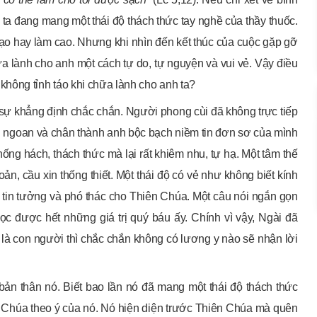
 ta đang mang một thái độ thách thức tay nghề của thầy thuốc.
o hay làm cao. Nhưng khi nhìn đến kết thúc của cuộc gặp gỡ
ữa lành cho anh một cách tự do, tự nguyện và vui vẻ. Vậy điều
hông tỉnh táo khi chữa lành cho anh ta?
sự khẳng định chắc chắn. Người phong cùi đã không trực tiếp
n ngoan và chân thành anh bộc bạch niềm tin đơn sơ của mình
hống hách, thách thức mà lại rất khiêm nhu, tự hạ. Một tâm thế
ản, cầu xin thống thiết. Một thái độ có vẻ như không biết kính
n tin tưởng và phó thác cho Thiên Chúa. Một câu nói ngắn gọn
ọc được hết những giá trị quý báu ấy. Chính vì vậy, Ngài đã
à con người thì chắc chắn không có lương y nào sẽ nhận lời
 bản thân nó. Biết bao lần nó đã mang một thái độ thách thức
ý Chúa theo ý của nó. Nó hiện diện trước Thiên Chúa mà quên