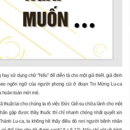
ay sử dụng chữ “Nếu” để diễn tả cho một giả thiết, giả định
theo ngôn ngữ của người phong cùi ở đoạn Tin Mừng Lu-ca
ĩa hoàn toàn mới mẻ.
ã thuật lại cho chúng ta rõ việc Đức Giê-su chữa lành cho một
hân gặp được thầy thuốc thì chỉ nhanh chóng nhất quyết xin
 Thánh Lu-ca, ta không hề thấy điều đó nơi người bệnh nhân
có thể làm cho tôi được sạch”
(Lc 5,12). Nếu chỉ xét về bình