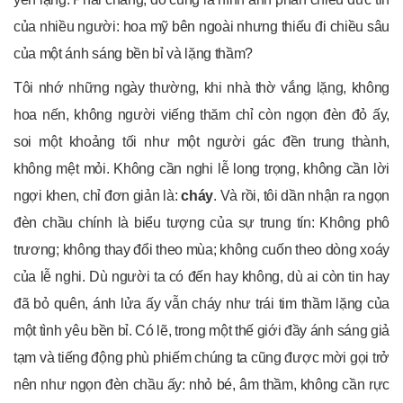
của nhiều người: hoa mỹ bên ngoài nhưng thiếu đi chiều sâu
của một ánh sáng bền bỉ và lặng thầm?
Tôi nhớ những ngày thường, khi nhà thờ vắng lặng, không
hoa nến, không người viếng thăm chỉ còn ngọn đèn đỏ ấy,
soi một khoảng tối như một người gác đền trung thành,
không mệt mỏi. Không cần nghi lễ long trọng, không cần lời
ngợi khen, chỉ đơn giản là:
cháy
. Và rồi, tôi dần nhận ra ngọn
đèn chầu chính là biểu tượng của sự trung tín: Không phô
trương; không thay đổi theo mùa; không cuốn theo dòng xoáy
của lễ nghi. Dù người ta có đến hay không, dù ai còn tin hay
đã bỏ quên, ánh lửa ấy vẫn cháy như trái tim thầm lặng của
một tình yêu bền bỉ. Có lẽ, trong một thế giới đầy ánh sáng giả
tạm và tiếng động phù phiếm chúng ta cũng được mời gọi trở
nên như ngọn đèn chầu ấy: nhỏ bé, âm thầm, không cần rực