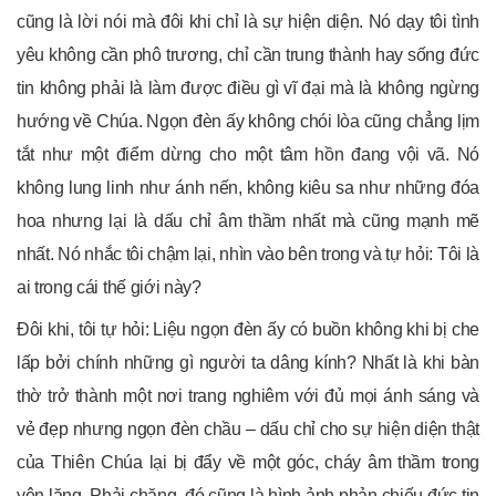
cũng là lời nói mà đôi khi chỉ là sự hiện diện. Nó dạy tôi tình
yêu không cần phô trương, chỉ cần trung thành hay sống đức
tin không phải là làm được điều gì vĩ đại mà là không ngừng
hướng về Chúa. Ngọn đèn ấy không chói lòa cũng chẳng lịm
tắt như một điểm dừng cho một tâm hồn đang vội vã. Nó
không lung linh như ánh nến, không kiêu sa như những đóa
hoa nhưng lại là dấu chỉ âm thầm nhất mà cũng mạnh mẽ
nhất. Nó nhắc tôi chậm lại, nhìn vào bên trong và tự hỏi: Tôi là
ai trong cái thế giới này?
Đôi khi, tôi tự hỏi: Liệu ngọn đèn ấy có buồn không khi bị che
lấp bởi chính những gì người ta dâng kính? Nhất là khi bàn
thờ trở thành một nơi trang nghiêm với đủ mọi ánh sáng và
vẻ đẹp nhưng ngọn đèn chầu – dấu chỉ cho sự hiện diện thật
của Thiên Chúa lại bị đẩy về một góc, cháy âm thầm trong
yên lặng. Phải chăng, đó cũng là hình ảnh phản chiếu đức tin