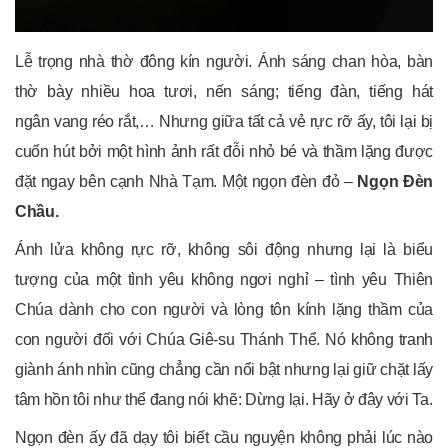
Lễ trọng nhà thờ đông kín người. Ánh sáng chan hòa, bàn
thờ bày nhiều hoa tươi, nến sáng; tiếng đàn, tiếng hát
ngân vang réo rắt,… Nhưng giữa tất cả vẻ rực rỡ ấy, tôi lại bị
cuốn hút bởi một hình ảnh rất đỗi nhỏ bé và thầm lặng được
đặt ngay bên cạnh Nhà Tạm. Một ngọn đèn đỏ –
Ngọn Đèn
Chầu.
Ánh lửa không rực rỡ, không sôi động nhưng lại là biểu
tượng của một tình yêu không ngơi nghỉ – tình yêu Thiên
Chúa dành cho con người và lòng tôn kính lặng thầm của
con người đối với Chúa Giê-su Thánh Thể. Nó không tranh
giành ánh nhìn cũng chẳng cần nổi bật nhưng lại giữ chặt lấy
tâm hồn tôi như thể đang nói khẽ: Dừng lại. Hãy ở đây với Ta.
Ngọn đèn ấy đã dạy tôi biết cầu nguyện không phải lúc nào