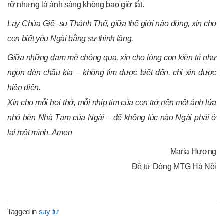
rỡ nhưng là ánh sáng không bao giờ tắt.
Lạy Chúa Giê
–
su Thánh Thể, giữa thế giới náo động, xin cho
con biết yêu Ngài bằng sự thinh lặng.
Giữa những đam mê chóng qua, xin cho lòng con kiên trì như
ngọn đèn
chầu kia
–
không tìm được biết đến, chỉ xin được
hiện diện.
Xin cho mỗi hơi thở, mỗi nhịp tim của con trở nên một ánh lửa
nhỏ bên Nhà Tạm của Ngài
–
để không lúc nào Ngài phải ở
lại một mình. Amen
Maria Hương
Đệ tử Dòng MTG Hà Nội
Tagged in
suy tư